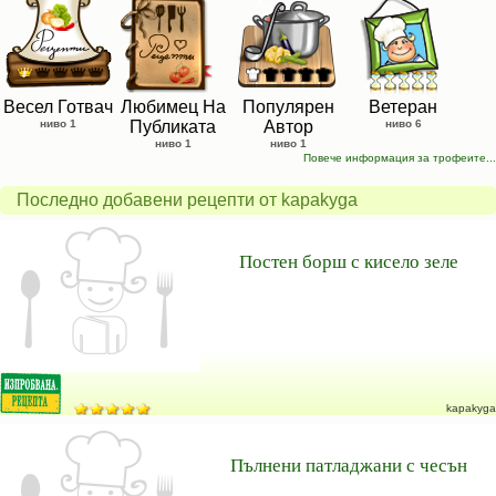
Весел Готвач
Любимец На
Популярен
Ветеран
ниво 1
Публиката
Автор
ниво 6
ниво 1
ниво 1
Повече информация за трофеите...
Последно добавени рецепти от kapakyga
Постен борш с кисело зеле
kapakyga
Пълнени патладжани с чесън