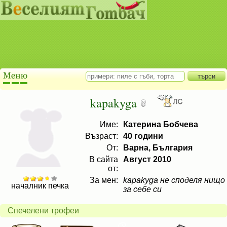
kapakyga
Име:
Катерина Бобчева
Възраст:
40 години
От:
Варна, България
В сайта
Август 2010
от:
За мен:
kapakyga не споделя нищо
началник печка
за себе си
Спечелени трофеи