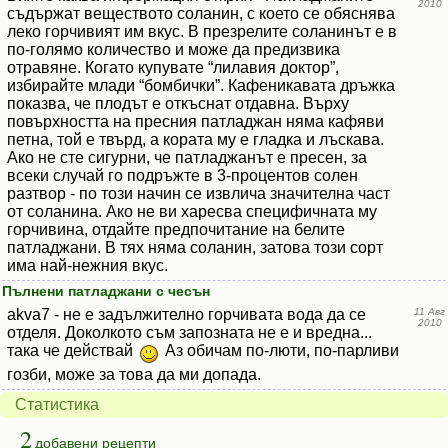
2010
съдържат веществото соланин, с което се обяснява
леко горчивият им вкус. В презрелите соланинът е в
по-голямо количество и може да предизвика
отравяне. Когато купувате “лилавия доктор”,
избирайте млади “бомбички”. Кафеникавата дръжка
показва, че плодът е откъснат отдавна. Върху
повърхността на пресния патладжан няма кафяви
петна, той е твърд, а кората му е гладка и лъскава.
Ако не сте сигурни, че патладжанът е пресен, за
всеки случай го подръжте в 3-процентов солен
разтвор - по този начин се извлича значителна част
от соланина. Ако не ви харесва специфичната му
горчивина, отдайте предпочитание на белите
патладжани. В тях няма соланин, затова този сорт
има най-нежния вкус.
Пълнени патладжани с чесън
akva7 - не е задължително горчивата вода да се
11 Авг
2010
отделя. Доколкото съм запозната не е и вредна...
така че действай
Аз обичам по-люти, по-парливи
гозби, може за това да ми допада.
Статистика
2
добавени рецепти