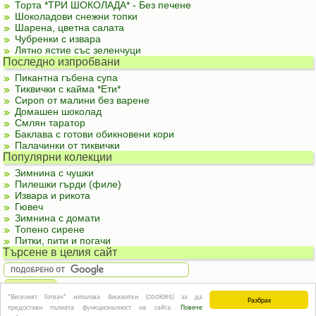
Торта *ТРИ ШОКОЛАДА* - Без печене
Шоколадови снежни топки
Шарена, цветна салата
Чубренки с извара
Лятно ястие със зеленчуци
Последно изпробвани
Пикантна гъбена супа
Тиквички с кайма *Ети*
Сироп от малини без варене
Домашен шоколад
Смлян таратор
Баклава с готови обикновени кори
Палачинки от тиквички
Популярни колекции
Зимнина с чушки
Пилешки гърди (филе)
Извара и рикота
Гювеч
Зимнина с домати
Топено сирене
Питки, пити и погачи
Търсене в целия сайт
"Веселият Готвач" използва бисквитки (cookies) за да
Разбрах
За реклама
|
За контакти
|
Подкрепете ни
|
Правила и условия
|
Полезна
предостави пълната функционалност на сайта.
Повече
информация
© Информацията в този сайт или части от нея не могат да бъдат използвани без