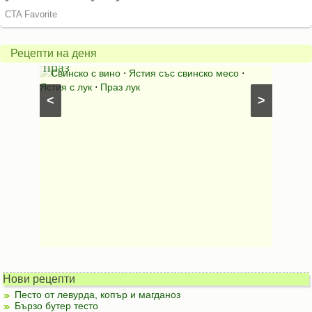
карто
Свинско
с
с
бърка
Рецепти на деня
праз
яйца
 с
Свинско с вино
⋅
Ястия със свинско месо
⋅
Карто
ушки
⋅
Ястия с лук
⋅
Праз лук
Картофе
<
>
ени
Предяст
Нови рецепти
Песто от левурда, копър и магданоз
Бързо бутер тесто