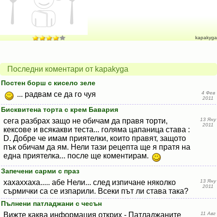
kapakyga
Последни коментари от kapakyga
Постен борш с кисело зеле
... радвам се да го чуя
4 Фев
2011
Бисквитена торта с крем Бавария
сега разбрах защо не обичам да правя торти,
13 Яну
2011
кексове и всякакви теста... голяма цапаница става :
D. Добре че имам приятелки, които правят, защото
пък обичам да ям. Нели тази рецепта ще я пратя на
една приятелка... после ще коментирам.
Запечени сарми с праз
хахаххаха..... абе Нели... след изпичане няколко
13 Яну
2011
сърмички са се изпарили. Всеки път ли става така?
Пълнени патладжани с чесън
Вижте каква информация открих - Патладжаните
11 Авг