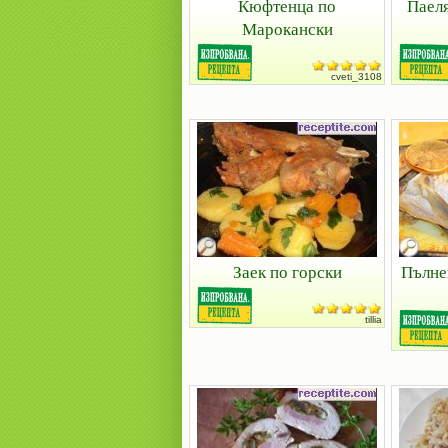
Кюфтенца по
Паеля
Марокански
cveti_3108
Заек по горски
Пълне
tillia