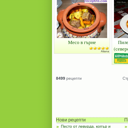
Месо в гърне
Пиле
(север
Aliana
8499
рецепти
Ст
Нови рецепти
П
Песто от левурда, копър и