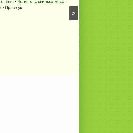
 с вино
⋅
Ястия със свинско месо
⋅
Картофи със сирена
⋅
Яс
к
⋅
Праз лук
Картофени гарнитури
⋅
Пър
>
Предястия с яйца
⋅
Бъркани