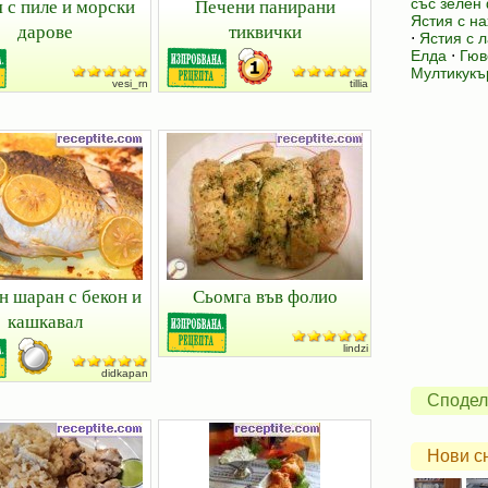
 с пиле и морски
Печени панирани
със зелен
Ястия с на
дарове
тиквички
⋅
Ястия с 
Елда
⋅
Гюв
Мултикукъ
vesi_rn
tillia
н шаран с бекон и
Сьомга във фолио
кашкавал
lindzi
didkapan
Сподел
Нови с