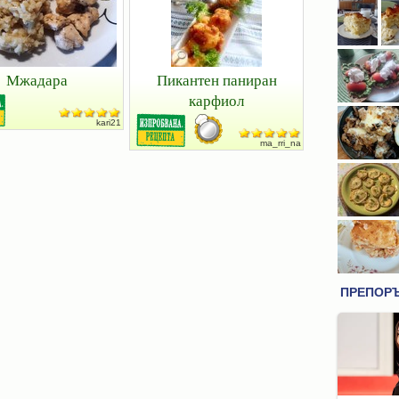
Мжадара
Пикантен паниран
карфиол
kari21
ma_rri_na