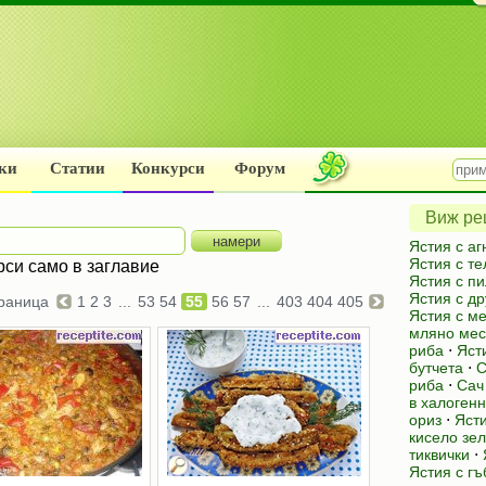
ки
Статии
Конкурси
Форум
Виж рец
Ястия с а
Ястия с т
рси само в заглавие
Ястия с п
Ястия с др
раница
1
2
3
...
53
54
55
56
57
...
403
404
405
Ястия с ме
мляно мес
риба
⋅
Яст
бутчета
⋅
С
риба
⋅
Сач
в халоген
ориз
⋅
Ясти
кисело зе
тиквички
⋅
Ястия с гъ