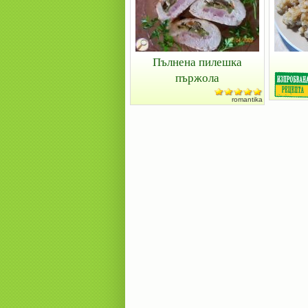
Пълнена пилешка
пържола
romantika