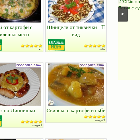
Салати с моркови
⋅
Моцарела
⋅
Салати с
Свинско
царевица
⋅
Салати без месо
⋅
Салати с чушки
⋅
Ястия с лу
<
Салати с авокадо
⋅
Салати с марули (зелени
салати)
й от картофи с
Шницели от тиквички - II
илешко месо
вид
vg
tillia
з по Липнишки
Свинско с картофи и гъби
magi71
magi71