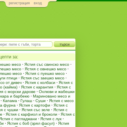
регистрация
вход
епти за:
гнешко месо
⋅
Ястия със свинско месо
⋅
елешко месо
⋅
Ястия с овнешко месо
⋅
илешко месо
⋅
Ястия с пуешко месо
⋅
уги птици
⋅
Ястия със заешко месо
⋅
со от дивеч
⋅
Ястия с колбаси
⋅
Ястия с
о (кайма)
⋅
Ястия с карантия
⋅
Ястия с
ия с морски дарове
⋅
Охлюви и жабешки
кара и барбекю
⋅
Мариновано месо и
⋅
Капама
⋅
Гулаш
⋅
Суши
⋅
Ястия с месо
на фурна
⋅
Ястия с картофи
⋅
Ястия с
я с чушки
⋅
Ястия със зеле
⋅
Ястия с
ле
⋅
Ястия с карфиол и броколи
⋅
Ястия с
Ястия с патладжани
⋅
Ястия с лук
⋅
би
⋅
Ястия с боб (зрял фасул)
⋅
Ястия