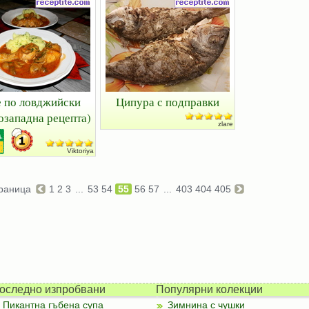
 по ловджийски
Ципура с подправки
озападна рецепта)
zlare
Viktoriya
раница
1
2
3
...
53
54
55
56
57
...
403
404
405
оследно изпробвани
Популярни колекции
Пикантна гъбена супа
Зимнина с чушки