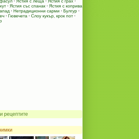
 фасул
⋅
Ястия с леща
⋅
Ястия с грах
⋅
хут
⋅
Ястия със спанак
⋅
Ястия с коприва
лапад
⋅
Нетрадиционни сарми
⋅
Булгур
⋅
еч
⋅
Гювечета
⋅
Слоу кукър, крок пот
⋅
р
и рецептите
нимки