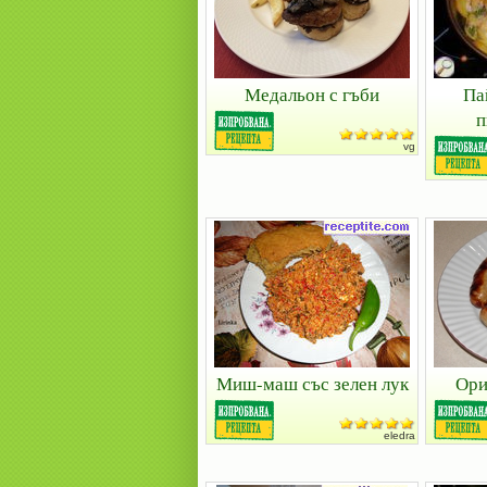
Медальон с гъби
Па
п
vg
Миш-маш със зелен лук
Ори
eledra