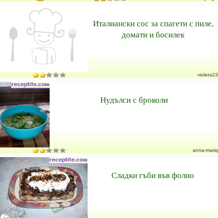
Италиански сос за спагети с пиле,
домати и босилек
violeta23
Нудълси с броколи
anna-mariq
Сладки гъби във фолио