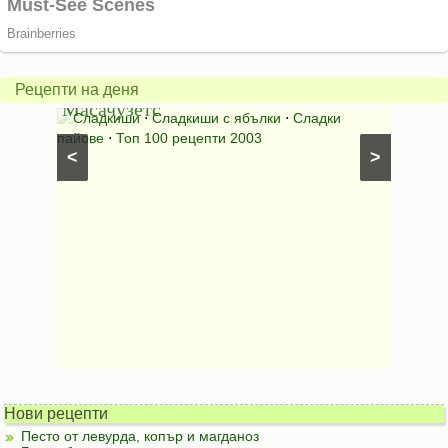
Американски
ябълков
Соден
пай
питка
от
на
Рецепти на деня
Масачузетс
мама
⋅
Сладкиши
⋅
Сладкиши с ябълки
⋅
Сладки
Соден
лени
пайове
⋅
Топ 100 рецепти 2003
питки (б
<
>
Нови рецепти
Песто от левурда, копър и магданоз