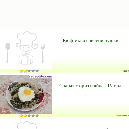
Кюфтета от печени чушки
kapri
Спанак с ориз и яйца - IV вид
sweetnes