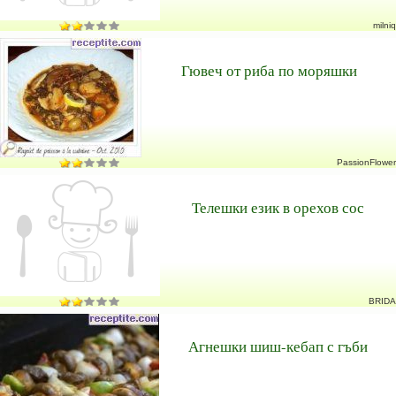
milniq
Гювеч от риба по моряшки
PassionFlower
Телешки език в орехов сос
BRIDA
Агнешки шиш-кебап с гъби