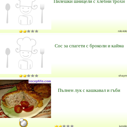
Пилешки шницели с хлебни трохи
niki-kiki
Сос за спагети с броколи и кайма
shaym
Пълнен лук с кашкавал и гъби
jungle