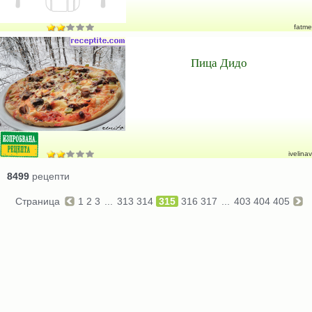
fatme
Пица Дидо
ivelinav
8499
рецепти
Страница
1
2
3
...
313
314
315
316
317
...
403
404
405