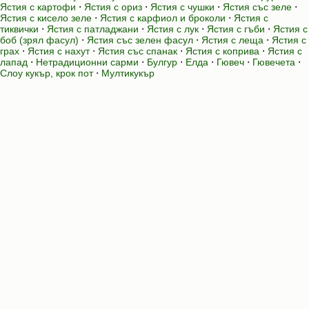
Ястия с картофи
⋅
Ястия с ориз
⋅
Ястия с чушки
⋅
Ястия със зеле
⋅
Ястия с кисело зеле
⋅
Ястия с карфиол и броколи
⋅
Ястия с
тиквички
⋅
Ястия с патладжани
⋅
Ястия с лук
⋅
Ястия с гъби
⋅
Ястия с
боб (зрял фасул)
⋅
Ястия със зелен фасул
⋅
Ястия с леща
⋅
Ястия с
грах
⋅
Ястия с нахут
⋅
Ястия със спанак
⋅
Ястия с коприва
⋅
Ястия с
лапад
⋅
Нетрадиционни сарми
⋅
Булгур
⋅
Елда
⋅
Гювеч
⋅
Гювечета
⋅
Слоу кукър, крок пот
⋅
Мултикукър