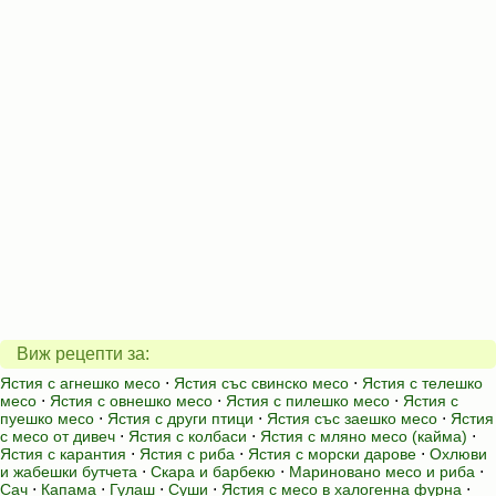
Виж рецепти за:
Ястия с агнешко месо
⋅
Ястия със свинско месо
⋅
Ястия с телешко
месо
⋅
Ястия с овнешко месо
⋅
Ястия с пилешко месо
⋅
Ястия с
пуешко месо
⋅
Ястия с други птици
⋅
Ястия със заешко месо
⋅
Ястия
с месо от дивеч
⋅
Ястия с колбаси
⋅
Ястия с мляно месо (кайма)
⋅
Ястия с карантия
⋅
Ястия с риба
⋅
Ястия с морски дарове
⋅
Охлюви
и жабешки бутчета
⋅
Скара и барбекю
⋅
Мариновано месо и риба
⋅
Сач
⋅
Капама
⋅
Гулаш
⋅
Суши
⋅
Ястия с месо в халогенна фурна
⋅