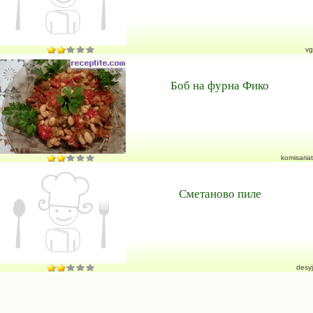
vg
Боб на фурна Фико
komisariat
Сметаново пиле
desyj