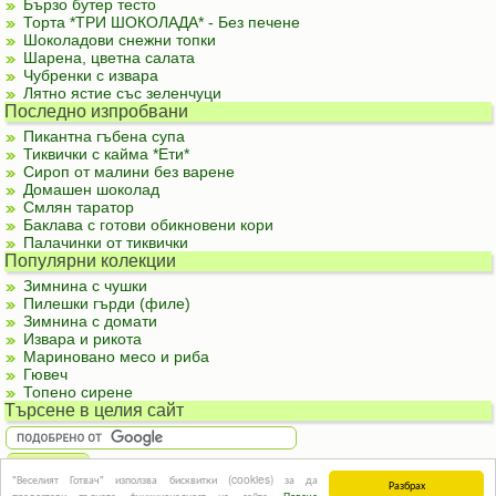
Бързо бутер тесто
Торта *ТРИ ШОКОЛАДА* - Без печене
Шоколадови снежни топки
Шарена, цветна салата
Чубренки с извара
Лятно ястие със зеленчуци
Последно изпробвани
Пикантна гъбена супа
Тиквички с кайма *Ети*
Сироп от малини без варене
Домашен шоколад
Смлян таратор
Баклава с готови обикновени кори
Палачинки от тиквички
Популярни колекции
Зимнина с чушки
Пилешки гърди (филе)
Зимнина с домати
Извара и рикота
Мариновано месо и риба
Гювеч
Топено сирене
Търсене в целия сайт
"Веселият Готвач" използва бисквитки (cookies) за да
Разбрах
За реклама
|
За контакти
|
Подкрепете ни
|
Правила и условия
|
Полезна
предостави пълната функционалност на сайта.
Повече