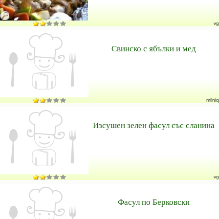
vg
Свинско с ябълки и мед
milniq
Изсушен зелен фасул със сланина
vg
Фасул по Берковски