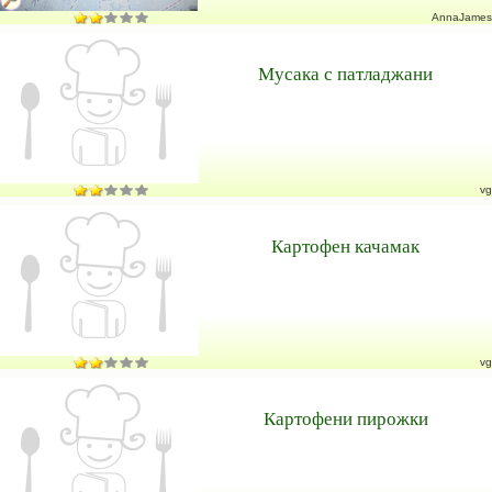
AnnaJames
Мусака с патладжани
vg
Картофен качамак
vg
Картофени пирожки