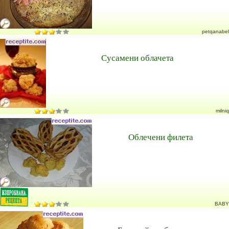
petqanabel
Сусамени облачета
milniq
Облечени филета
BABY