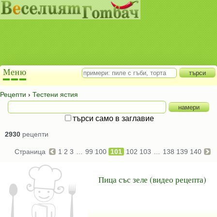
Рецепти
›
Тестени ястия
търси само в заглавие
2930
рецепти
Страница
1
2
3
...
99
100
101
102
103
...
138
139
140
Пица със зеле (видео рецепта)