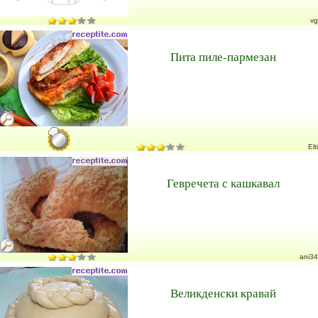
vg
Пита пиле-пармезан
Elti
Гевречета с кашкавал
ani34
Великденски кравай