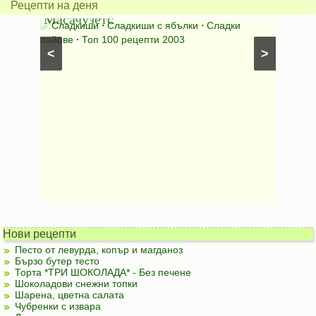
Рецепти на деня
Масачузетс
мама
⋅
Сладкиши
⋅
Сладкиши с ябълки
⋅
Сладки
Соден
лени
пайове
⋅
Топ 100 рецепти 2003
питки (б
<
>
Нови рецепти
Песто от левурда, копър и магданоз
Бързо бутер тесто
Торта *ТРИ ШОКОЛАДА* - Без печене
Шоколадови снежни топки
Шарена, цветна салата
Чубренки с извара