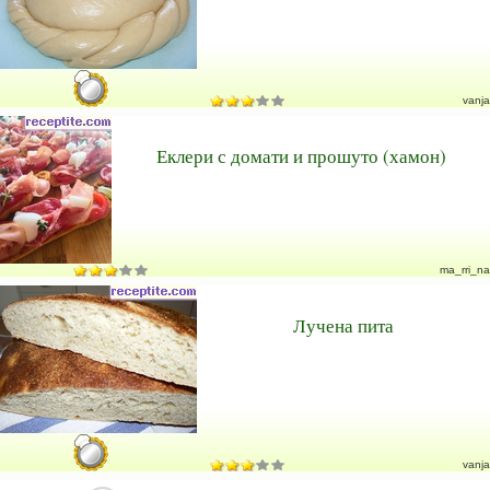
vanja
Еклери с домати и прошуто (хамон)
ma_rri_na
Лучена пита
vanja