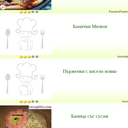
PassionFlower
Банички Милюи
korneliq
Пърженки с кисело мляко
beni
Баница със сусам