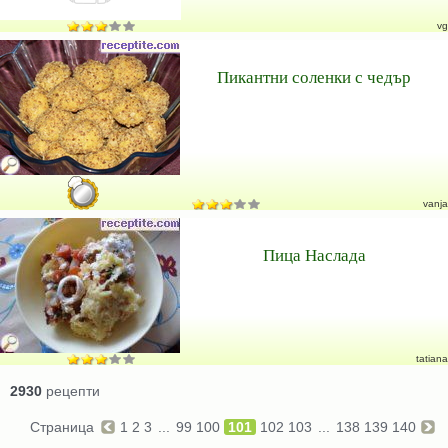
vg
Пикантни соленки с чедър
vanja
Пица Наслада
tatiana
2930
рецепти
Страница
1
2
3
...
99
100
101
102
103
...
138
139
140