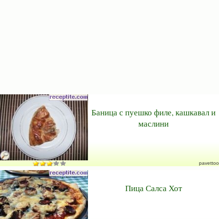
Баница с пуешко филе, кашкавал и
маслини
pavettoo
Пица Салса Хот