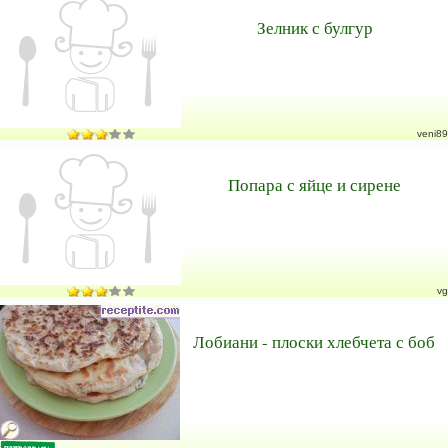
Зелник с булгур
veni89
Попара с яйце и сирене
vg
Лобиани - плоски хлебчета с боб