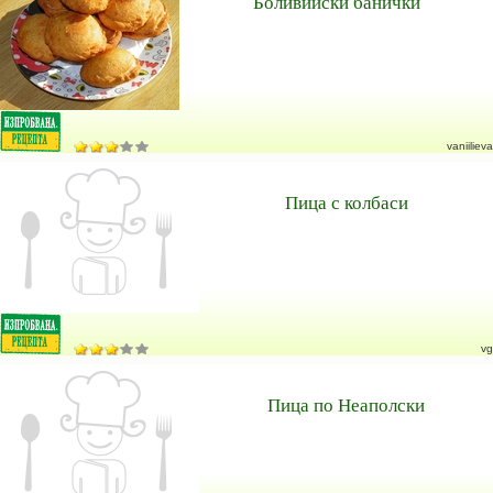
Боливийски банички
vaniilieva
Пица с колбаси
vg
Пица по Неаполски