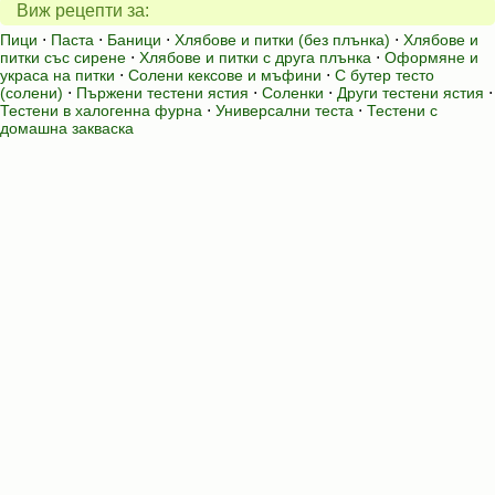
Виж рецепти за:
Пици
⋅
Паста
⋅
Баници
⋅
Хлябове и питки (без плънка)
⋅
Хлябове и
питки със сирене
⋅
Хлябове и питки с друга плънка
⋅
Оформяне и
украса на питки
⋅
Солени кексове и мъфини
⋅
С бутер тесто
(солени)
⋅
Пържени тестени ястия
⋅
Соленки
⋅
Други тестени ястия
⋅
Тестени в халогенна фурна
⋅
Универсални теста
⋅
Тестени с
домашна закваска