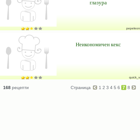
глазура
pepeleon
Неикономичен кекс
quick_v
168
рецепти
Страница
1
2
3
4
5
6
7
8