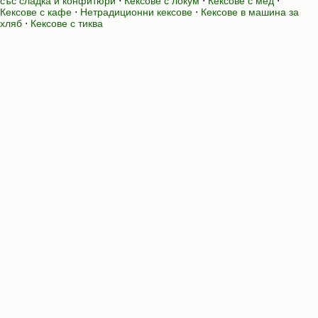
със сладка и конфитюри
⋅
Кексове с локум
⋅
Кексове с мед
⋅
Кексове с кафе
⋅
Нетрадиционни кексове
⋅
Кексове в машина за
хляб
⋅
Кексове с тиква