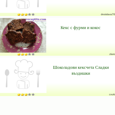
desislava76
Кекс с фурми и кокос
zlare
Шоколадови кексчета Сладки
въздишки
cvuki