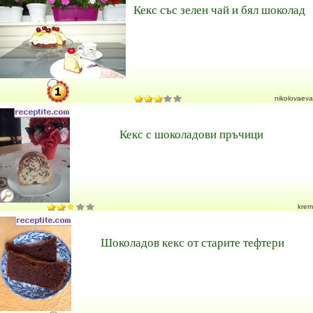
Кекс със зелен чай и бял шоколад
nikolovaeva
Кекс с шоколадови пръчици
krem
Шоколадов кекс от старите тефтери