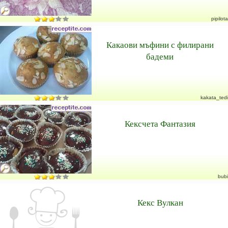
pipilota
Какаови мъфини с филирани
бадеми
kakata_tedi
Кексчета Фантазия
bubi
Кекс Вулкан