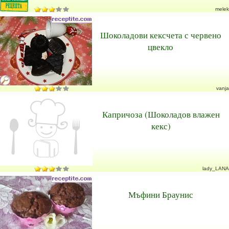
melek
Шоколадови кексчета с червено
цвекло
vanja
Капричоза (Шоколадов влажен
кекс)
lady_LANA
Мъфини Браунис