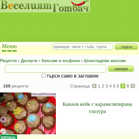
Рецепти
›
Десерти
›
Кексове и мъфини
›
Шоколадови кексове
търси само в заглавие
168
рецепти
Страница
1
2
3
4
5
6
7
8
Какаов кейк с карамелизирана
глазура