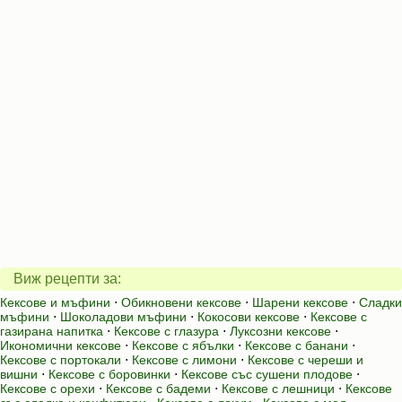
Виж рецепти за:
Кексове и мъфини
⋅
Обикновени кексове
⋅
Шарени кексове
⋅
Сладки
мъфини
⋅
Шоколадови мъфини
⋅
Кокосови кексове
⋅
Кексове с
газирана напитка
⋅
Кексове с глазура
⋅
Луксозни кексове
⋅
Икономични кексове
⋅
Кексове с ябълки
⋅
Кексове с банани
⋅
Кексове с портокали
⋅
Кексове с лимони
⋅
Кексове с череши и
вишни
⋅
Кексове с боровинки
⋅
Кексове със сушени плодове
⋅
Кексове с орехи
⋅
Кексове с бадеми
⋅
Кексове с лешници
⋅
Кексове