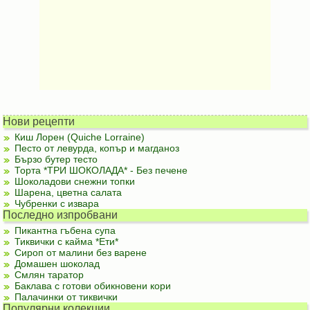
Нови рецепти
Киш Лорен (Quiche Lorraine)
Песто от левурда, копър и магданоз
Бързо бутер тесто
Торта *ТРИ ШОКОЛАДА* - Без печене
Шоколадови снежни топки
Шарена, цветна салата
Чубренки с извара
Последно изпробвани
Пикантна гъбена супа
Тиквички с кайма *Ети*
Сироп от малини без варене
Домашен шоколад
Смлян таратор
Баклава с готови обикновени кори
Палачинки от тиквички
Популярни колекции