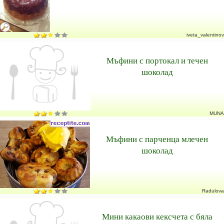
iveta_valentinov
Мъфини с портокал и течен
шоколад
MUNA
Мъфини с парченца млечен
шоколад
Radulova
Мини какаови кексчета с бяла