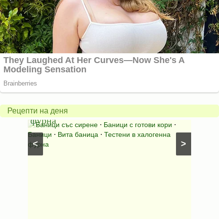
Вита
баница
Пълн
в
шара
халогенна
за
Рецепти на деня
фурна
Нику
⋅
Ястия
Баници със сирене
⋅
Баници с готови кори
⋅
Пълне
шунка
⋅
Баници
⋅
Вита баница
⋅
Тестени в халогенна
⋅
Риба н
<
>
фурна