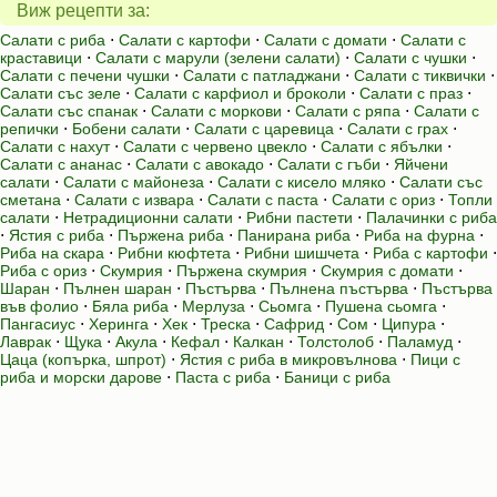
Виж рецепти за:
Салати с риба
⋅
Салати с картофи
⋅
Салати с домати
⋅
Салати с
краставици
⋅
Салати с марули (зелени салати)
⋅
Салати с чушки
⋅
Салати с печени чушки
⋅
Салати с патладжани
⋅
Салати с тиквички
⋅
Салати със зеле
⋅
Салати с карфиол и броколи
⋅
Салати с праз
⋅
Салати със спанак
⋅
Салати с моркови
⋅
Салати с ряпа
⋅
Салати с
репички
⋅
Бобени салати
⋅
Салати с царевица
⋅
Салати с грах
⋅
Салати с нахут
⋅
Салати с червено цвекло
⋅
Салати с ябълки
⋅
Салати с ананас
⋅
Салати с авокадо
⋅
Салати с гъби
⋅
Яйчени
салати
⋅
Салати с майонеза
⋅
Салати с кисело мляко
⋅
Салати със
сметана
⋅
Салати с извара
⋅
Салати с паста
⋅
Салати с ориз
⋅
Топли
салати
⋅
Нетрадиционни салати
⋅
Рибни пастети
⋅
Палачинки с риба
⋅
Ястия с риба
⋅
Пържена риба
⋅
Панирана риба
⋅
Риба на фурна
⋅
Риба на скара
⋅
Рибни кюфтета
⋅
Рибни шишчета
⋅
Риба с картофи
⋅
Риба с ориз
⋅
Скумрия
⋅
Пържена скумрия
⋅
Скумрия с домати
⋅
Шаран
⋅
Пълнен шаран
⋅
Пъстърва
⋅
Пълнена пъстърва
⋅
Пъстърва
във фолио
⋅
Бяла риба
⋅
Мерлуза
⋅
Сьомга
⋅
Пушена сьомга
⋅
Пангасиус
⋅
Херинга
⋅
Хек
⋅
Треска
⋅
Сафрид
⋅
Сом
⋅
Ципура
⋅
Лаврак
⋅
Щука
⋅
Акула
⋅
Кефал
⋅
Калкан
⋅
Толстолоб
⋅
Паламуд
⋅
Цаца (копърка, шпрот)
⋅
Ястия с риба в микровълнова
⋅
Пици с
риба и морски дарове
⋅
Паста с риба
⋅
Баници с риба