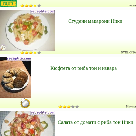
ivasa
Студени макарони Ники
STELKINA
Кюфтета от риба тон и извара
Slavina
Салата от домати с риба тон Ники