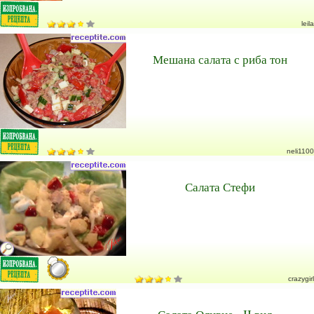
leila
Мешана салата с риба тон
neli1100
Салата Стефи
crazygirl