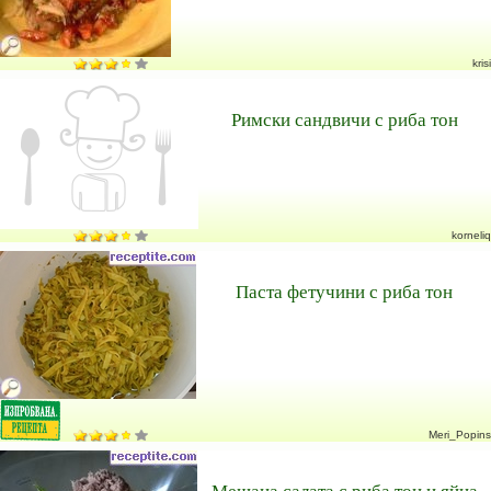
krisi
Римски сандвичи с риба тон
korneliq
Паста фетучини с риба тон
Meri_Popins
Мешана салата с риба тон и яйца