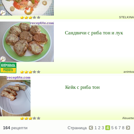
STELKINA
Сандвичи с риба тон и лук
animiva
Кейк с риба тон
Alouette
164
рецепти
Страница
1
2
3
4
5
6
7
8