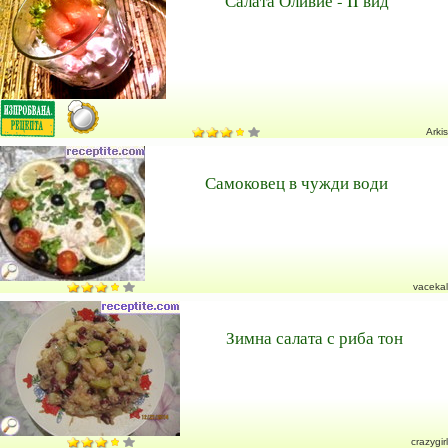
Салата Оливие - II вид
Arkis
Самоковец в чужди води
vacekal
Зимна салата с риба тон
crazygirl