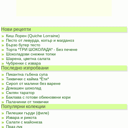
Нови рецепти
Киш Лорен (Quiche Lorraine)
Песто от левурда, копър и магданоз
Бързо бутер тесто
Торта *ТРИ ШОКОЛАДА* - Без печене
Шоколадови снежни топки
Шарена, цветна салата
Чубренки с извара
Последно изпробвани
Пикантна гъбена супа
Тиквички с кайма *Ети*
Сироп от малини без варене
Домашен шоколад
Смлян таратор
Баклава с готови обикновени кори
Палачинки от тиквички
Популярни колекции
Пилешки гърди (филе)
Извара и рикота
Салати с майонеза
Праз лук