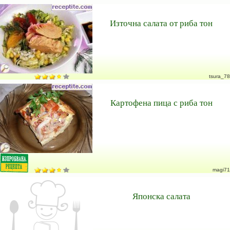
Източна салата от риба тон
tsura_78
Картофена пица с риба тон
magi71
Японска салата