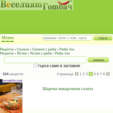
Рецепти
›
Салати
›
Салати с риба
›
Риба тон
Рецепти
›
Ястия
›
Ястия с риба
›
Риба тон
търси само в заглавие
164
рецепти
Страница
1
2
3
4
5
6
7
8
Шарена макаронена салата