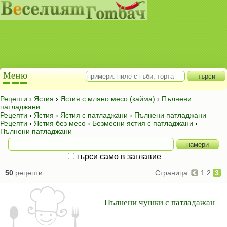
Рецепти
›
Ястия
›
Ястия с мляно месо (кайма)
›
Пълнени
патладжани
Рецепти
›
Ястия
›
Ястия с патладжани
›
Пълнени патладжани
Рецепти
›
Ястия без месо
›
Безмесни ястия с патладжани
›
Пълнени патладжани
търси само в заглавие
50
рецепти
Страница
1
2
3
Пълнени чушки с патладажан