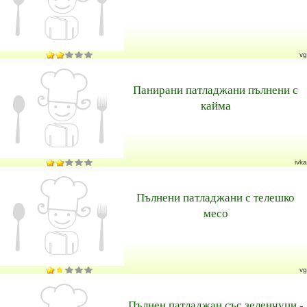
vg
Панирани патладжани пълнени с
кайма
ivka
Пълнени патладжани с телешко
месо
vg
Пълнен патладжан със зеленчуци -