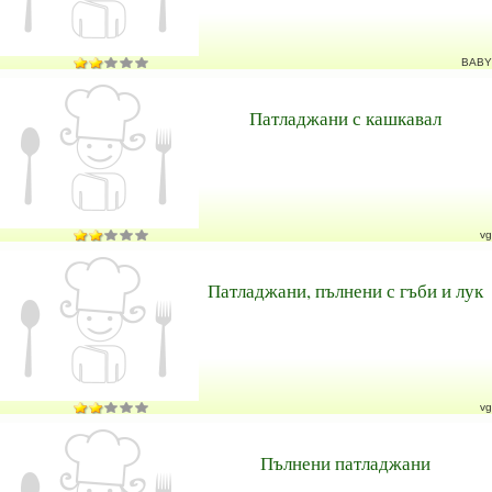
BABY
Патладжани с кашкавал
vg
Патладжани, пълнени с гъби и лук
vg
Пълнени патладжани