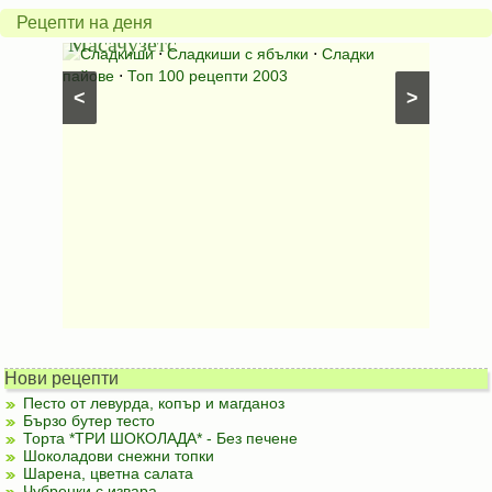
от
на
Рецепти на деня
Масачузетс
мама
⋅
Сладкиши
⋅
Сладкиши с ябълки
⋅
Сладки
Соден
лени
пайове
⋅
Топ 100 рецепти 2003
питки (б
<
>
Нови рецепти
Песто от левурда, копър и магданоз
Бързо бутер тесто
Торта *ТРИ ШОКОЛАДА* - Без печене
Шоколадови снежни топки
Шарена, цветна салата
Чубренки с извара