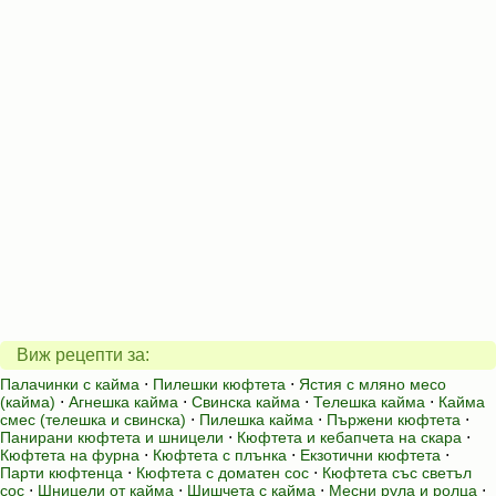
Виж рецепти за:
Палачинки с кайма
⋅
Пилешки кюфтета
⋅
Ястия с мляно месо
(кайма)
⋅
Агнешка кайма
⋅
Свинска кайма
⋅
Телешка кайма
⋅
Кайма
смес (телешка и свинска)
⋅
Пилешка кайма
⋅
Пържени кюфтета
⋅
Панирани кюфтета и шницели
⋅
Кюфтета и кебапчета на скара
⋅
Кюфтета на фурна
⋅
Кюфтета с плънка
⋅
Екзотични кюфтета
⋅
Парти кюфтенца
⋅
Кюфтета с доматен сос
⋅
Кюфтета със светъл
сос
⋅
Шницели от кайма
⋅
Шишчета с кайма
⋅
Месни рула и ролца
⋅