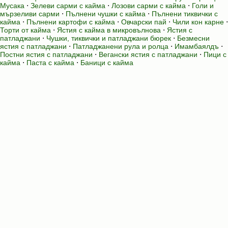
Мусака
⋅
Зелеви сарми с кайма
⋅
Лозови сарми с кайма
⋅
Голи и
мързеливи сарми
⋅
Пълнени чушки с кайма
⋅
Пълнени тиквички с
кайма
⋅
Пълнени картофи с кайма
⋅
Овчарски пай
⋅
Чили кон карне
⋅
Торти от кайма
⋅
Ястия с кайма в микровълнова
⋅
Ястия с
патладжани
⋅
Чушки, тиквички и патладжани бюрек
⋅
Безмесни
ястия с патладжани
⋅
Патладжанени рула и ролца
⋅
Имамбаялдъ
⋅
Постни ястия с патладжани
⋅
Вегански ястия с патладжани
⋅
Пици с
кайма
⋅
Паста с кайма
⋅
Баници с кайма