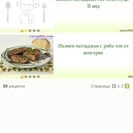
II вид
sweet666
Пълнен патладжан с риба тон от
консерва
tillia
50
рецепти
Страница
1
2
3