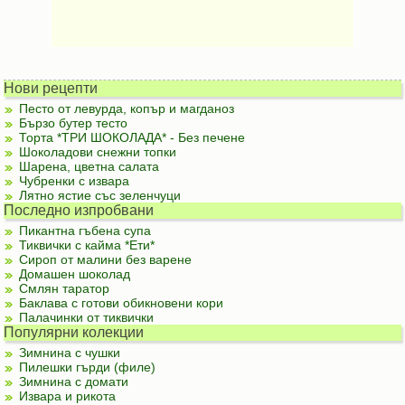
Нови рецепти
Песто от левурда, копър и магданоз
Бързо бутер тесто
Торта *ТРИ ШОКОЛАДА* - Без печене
Шоколадови снежни топки
Шарена, цветна салата
Чубренки с извара
Лятно ястие със зеленчуци
Последно изпробвани
Пикантна гъбена супа
Тиквички с кайма *Ети*
Сироп от малини без варене
Домашен шоколад
Смлян таратор
Баклава с готови обикновени кори
Палачинки от тиквички
Популярни колекции
Зимнина с чушки
Пилешки гърди (филе)
Зимнина с домати
Извара и рикота