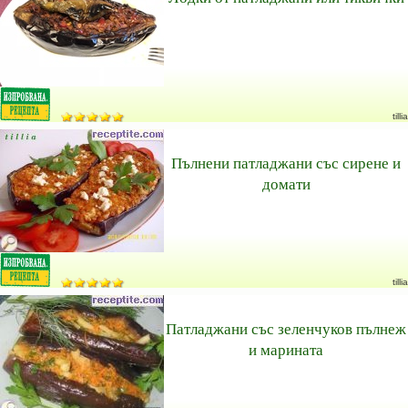
tillia
Пълнени патладжани със сирене и
домати
tillia
Патладжани със зеленчуков пълнеж
и марината