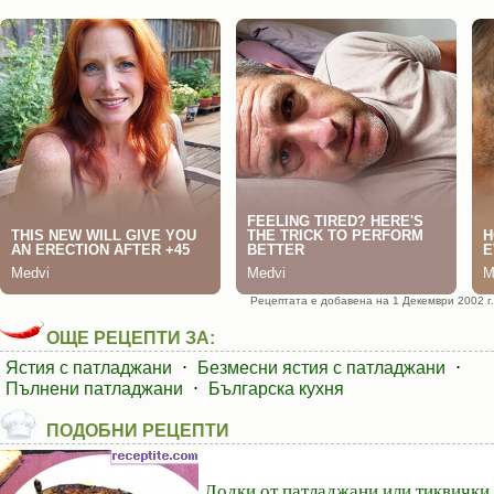
Рецептата е добавена на 1 Декември 2002 г.
ОЩЕ РЕЦЕПТИ ЗА:
Ястия с патладжани
⋅
Безмесни ястия с патладжани
⋅
Пълнени патладжани
⋅
Българска кухня
ПОДОБНИ РЕЦЕПТИ
Лодки от патладжани или тиквички