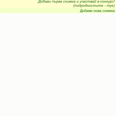
Добави първа снимка и участвай в конкурс!
(подробностите - тук)
Добави нова снимка