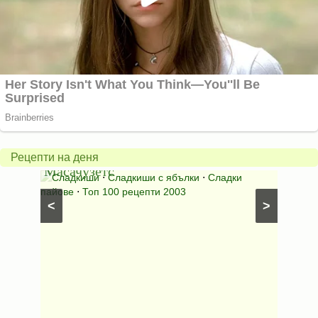
Американски
ябълков
Соден
пай
питка
от
на
Рецепти на деня
Масачузетс
мама
⋅
Сладкиши
⋅
Сладкиши с ябълки
⋅
Сладки
Соден
лени
пайове
⋅
Топ 100 рецепти 2003
питки (б
<
>