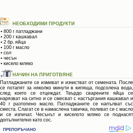
НЕОБХОДИМИ ПРОДУКТИ
• 800 г патладжани
• 200 г кашкавал
• 2 бр. яйца
• 100 г масло
• сол
• чесън
• кисело мляко
НАЧИН НА ПРИГОТВЯНЕ
Патладжаните се измиват и изчистват от семената. После
се потапят за няколко минути в кипяща, подсолена вода,
след което се отцеждат. Твърдо сварените яйца се
нарязват на ситно и се смесват с настъргания кашкавал и
40 г разтопено масло. Патладжаните се напълват със
сместа. Слагат се в намаслена тавичка, поливат се с масло
и се изпичат. Чесънът и киселото мляко се поднасят
допълнително като сос.