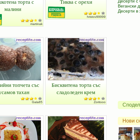
котена торта с
Тиква с орехи
Десерти с
Вегански 
малини
Десерти в
hristov99999
martinak
ийни топчета със
Бисквитена торта със
усамов тахан
сладоледен крем
Gala85
Zoritooo
Сподел
Нови с