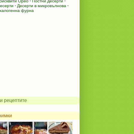
 бисквити Орео
⋅
Постни десерти
⋅
десерти
⋅
Десерти в микровълнова
⋅
 халогенна фурна
и рецептите
нимки