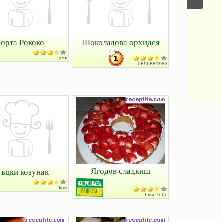
плодове
Торта Рококо
Шоколадова орхидея
jeni
0896881983
Ягодов сладкиш
ръцки козунак
krisi
hrise7o0o