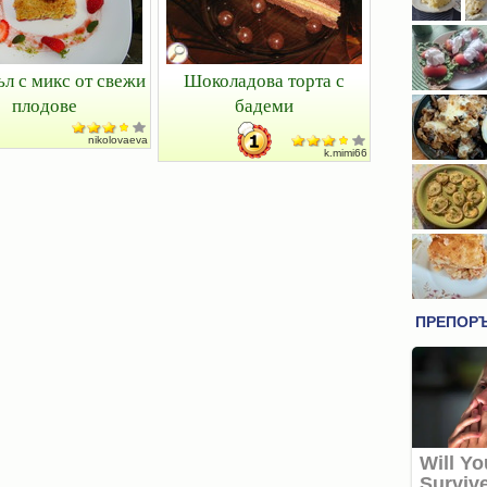
л с микс от свежи
Шоколадова торта с
плодове
бадеми
nikolovaeva
k.mimi66