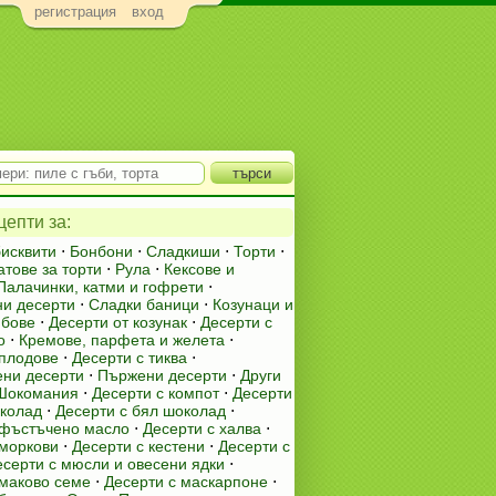
регистрация
вход
епти за:
бисквити
⋅
Бонбони
⋅
Сладкиши
⋅
Торти
⋅
атове за торти
⋅
Рула
⋅
Кексове и
Палачинки, катми и гофрети
⋅
и десерти
⋅
Сладки баници
⋅
Козунаци и
ябове
⋅
Десерти от козунак
⋅
Десерти с
о
⋅
Кремове, парфета и желета
⋅
 плодове
⋅
Десерти с тиква
⋅
ни десерти
⋅
Пържени десерти
⋅
Други
Шокомания
⋅
Десерти с компот
⋅
Десерти
околад
⋅
Десерти с бял шоколад
⋅
 фъстъчено масло
⋅
Десерти с халва
⋅
 моркови
⋅
Десерти с кестени
⋅
Десерти с
есерти с мюсли и овесени ядки
⋅
 маково семе
⋅
Десерти с маскарпоне
⋅