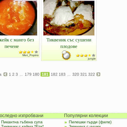
кейк с манго без
Тиквеник със сушени
печене
плодове
Meri_Popins
jungle
ца
1
2
3
...
179
180
181
182
183
...
320
321
322
оследно изпробвани
Популярни колекции
Пикантна гъбена супа
Пилешки гърди (филе)
Тиквички с кайма *Ети*
Зимнина с чушки