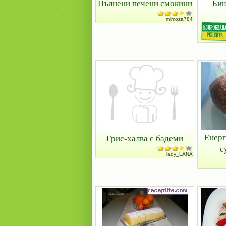
Пълнени печени смокини
Биш
mimoza784
Енерг
Грис-халва с бадеми
с
lady_LANA