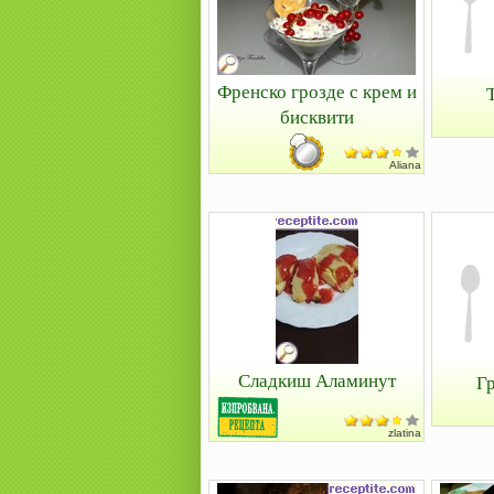
Френско грозде с крем и
бисквити
Aliana
Сладкиш Аламинут
Г
zlatina