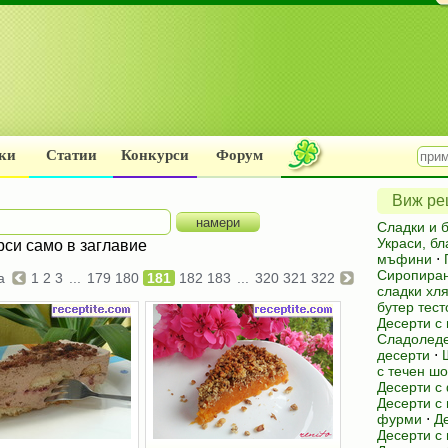
ки
Статии
Конкурси
Форум
Виж рец
Сладки и 
Украси, бл
рси само в заглавие
мъфини
⋅
Сиропиран
ца
1
2
3
...
179
180
181
182
183
...
320
321
322
сладки хл
бутер тест
Десерти с
Сладоледе
десерти
⋅
с течен ш
Десерти с
Десерти с
фурми
⋅
Д
Десерти с