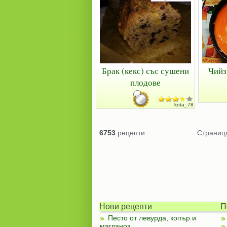
Брак (кекс) със сушени
Чийз
плодове
kota_78
6753
рецепти
Страни
Нови рецепти
П
Песто от левурда, копър и
магданоз