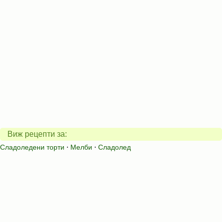
Виж рецепти за:
Сладоледени торти
⋅
Мелби
⋅
Сладолед