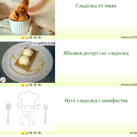
Сладолед от тиква
mimoza784
Ябълков десерт със сладолед
dimitrova99
Нуга сладолед с шамфъстък
vanja