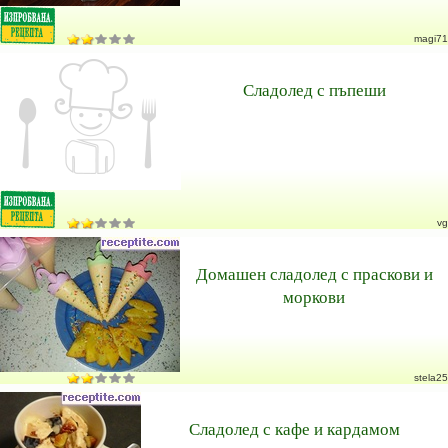
magi71
Сладолед с пъпеши
vg
Домашен сладолед с праскови и
моркови
stela25
Сладолед с кафе и кардамом