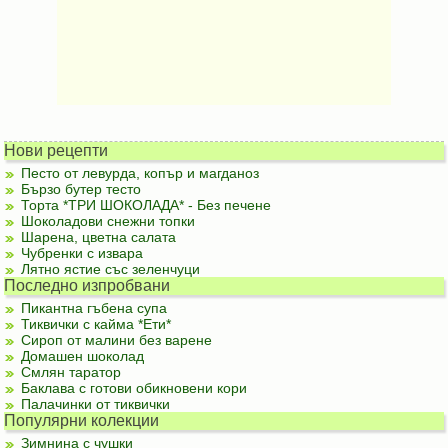
Нови рецепти
Песто от левурда, копър и магданоз
Бързо бутер тесто
Торта *ТРИ ШОКОЛАДА* - Без печене
Шоколадови снежни топки
Шарена, цветна салата
Чубренки с извара
Лятно ястие със зеленчуци
Последно изпробвани
Пикантна гъбена супа
Тиквички с кайма *Ети*
Сироп от малини без варене
Домашен шоколад
Смлян таратор
Баклава с готови обикновени кори
Палачинки от тиквички
Популярни колекции
Зимнина с чушки