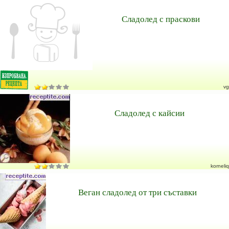
Сладолед с праскови
vg
Сладолед с кайсии
korneliq
Веган сладолед от три съставки