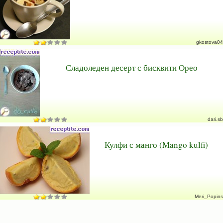
gkostova04
Сладоледен десерт с бисквити Орео
dari.sb
Кулфи с манго (Mango kulfi)
Meri_Popins