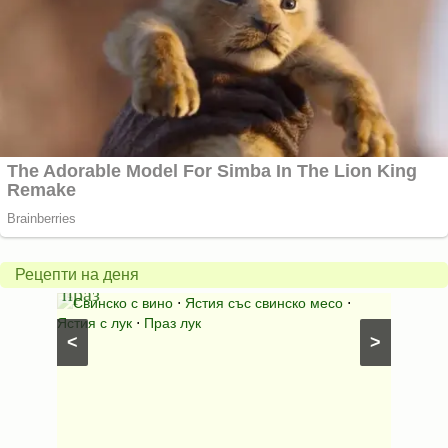
Пърж
карто
Свинско
с
с
бърка
Рецепти на деня
праз
яйца
 с
Свинско с вино
⋅
Ястия със свинско месо
⋅
Карто
ушки
⋅
Ястия с лук
⋅
Праз лук
Картофе
<
>
ени
Предяст