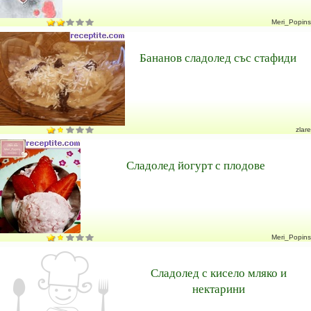
Meri_Popins
Бананов сладолед със стафиди
zlare
Сладолед йогурт с плодове
Meri_Popins
Сладолед с кисело мляко и
нектарини