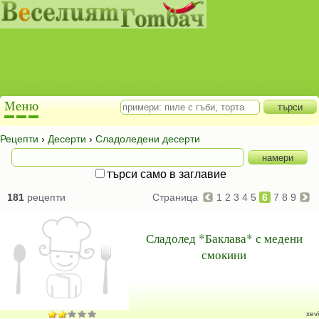
Рецепти
›
Десерти
›
Сладоледени десерти
търси само в заглавие
181
рецепти
Страница
1
2
3
4
5
6
7
8
9
Сладолед *Баклава* с медени
смокини
xevi