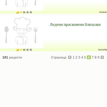
Amirah
Ледени прасковени близалки
korneliq
181
рецепти
Страница
1
2
3
4
5
6
7
8
9