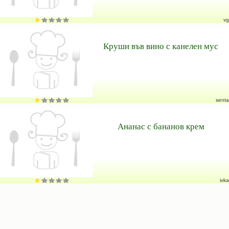
vg
Круши във вино с канелен мус
senta
Ананас с бананов крем
ivka