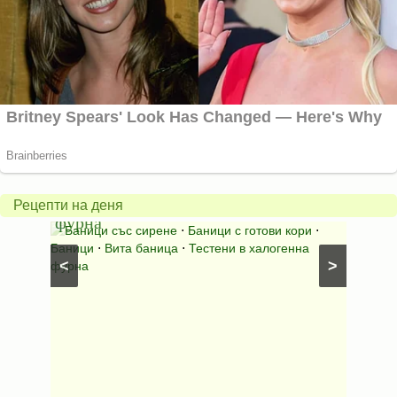
Вита
баница
Пълн
в
шара
халогенна
за
Рецепти на деня
фурна
Нику
⋅
Ястия
Баници със сирене
⋅
Баници с готови кори
⋅
Пълне
шунка
⋅
Баници
⋅
Вита баница
⋅
Тестени в халогенна
⋅
Риба н
<
>
фурна