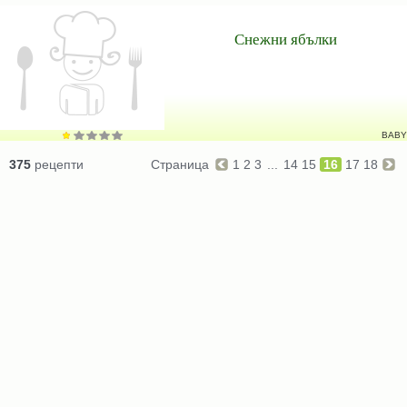
Снежни ябълки
BABY
375
рецепти
Страница
1
2
3
...
14
15
16
17
18