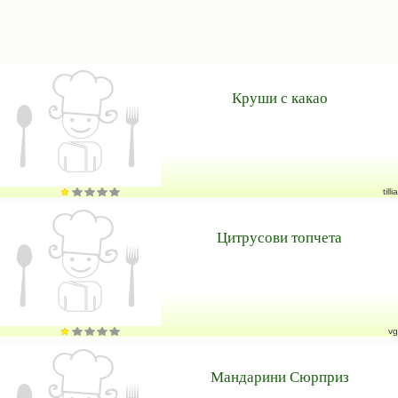
Круши с какао
tillia
Цитрусови топчета
vg
Мандарини Сюрприз