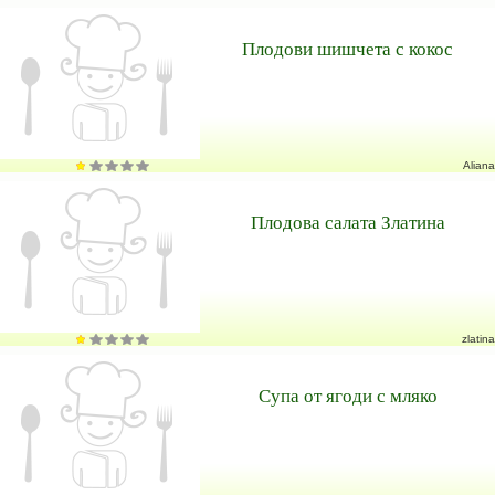
Плодови шишчета с кокос
Aliana
Плодова салата Златина
zlatina
Супа от ягоди с мляко