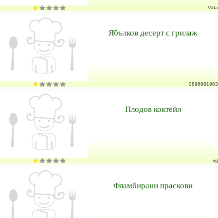
Vida
Ябълков десерт с грилаж
0896881983
Плодов коктейл
vg
Фламбирани праскови