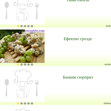
bubi
Ефектно грозде
renito
Банани сюрприз
zlatina