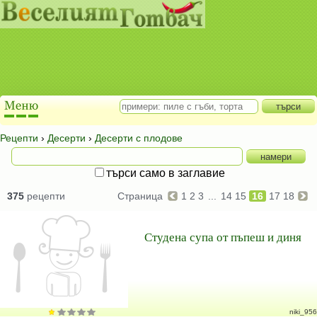
Рецепти
›
Десерти
›
Десерти с плодове
търси само в заглавие
375
рецепти
Страница
1
2
3
...
14
15
16
17
18
Студена супа от пъпеш и диня
niki_956