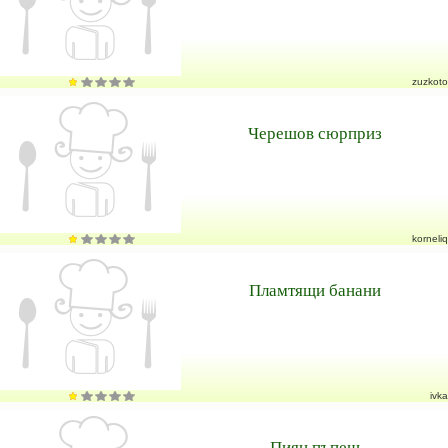
zuzkoto
Черешов сюрприз
korneliq
Пламтящи банани
ivka
Пиян пъпеш