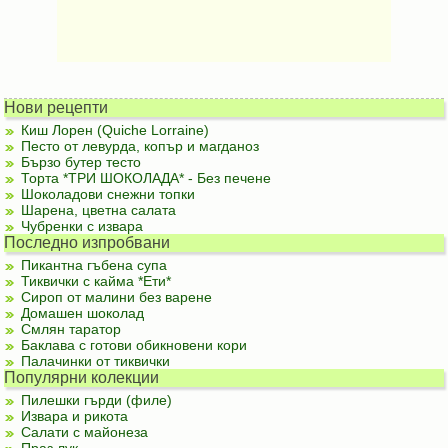
Нови рецепти
Киш Лорен (Quiche Lorraine)
Песто от левурда, копър и магданоз
Бързо бутер тесто
Торта *ТРИ ШОКОЛАДА* - Без печене
Шоколадови снежни топки
Шарена, цветна салата
Чубренки с извара
Последно изпробвани
Пикантна гъбена супа
Тиквички с кайма *Ети*
Сироп от малини без варене
Домашен шоколад
Смлян таратор
Баклава с готови обикновени кори
Палачинки от тиквички
Популярни колекции
Пилешки гърди (филе)
Извара и рикота
Салати с майонеза