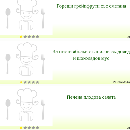
Горещи грейпфрути със сметана
vg
Златисти ябълки с ванилов сладолед
и шоколадов мус
PetetoiMe4o
Печена плодова салата
vg