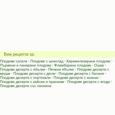
Виж рецепти за:
Плодови салати
⋅
Плодове с шоколад
⋅
Карамелизирани плодове
⋅
Пържени и панирани плодове
⋅
Фламбирани плодове
⋅
Ошав
⋅
Плодови десерти с ябълки
⋅
Печени ябълки
⋅
Плодови десерти с
круши
⋅
Плодови десерти с дюли
⋅
Плодови десерти с банани
⋅
Плодови десерти с портокали
⋅
Плодови десерти с ананас
⋅
Плодови десерти с кайсии и праскови
⋅
Плодови десерти с ягоди
⋅
Плодови десерти със смокини