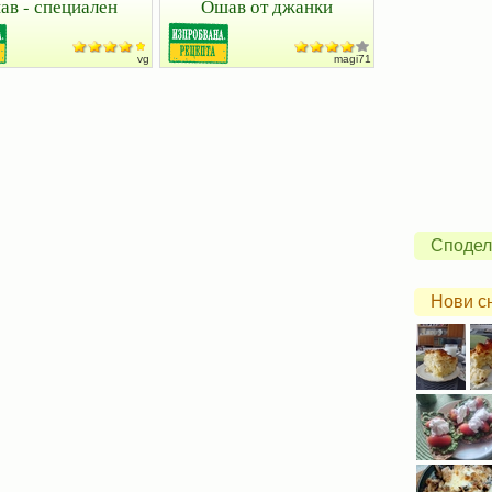
ав - специален
Ошав от джанки
vg
magi71
Сподел
Нови с