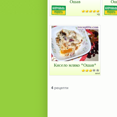
Ошав
Ош
vg
Кисело мляко *Ошав*
xevi
4
рецепти