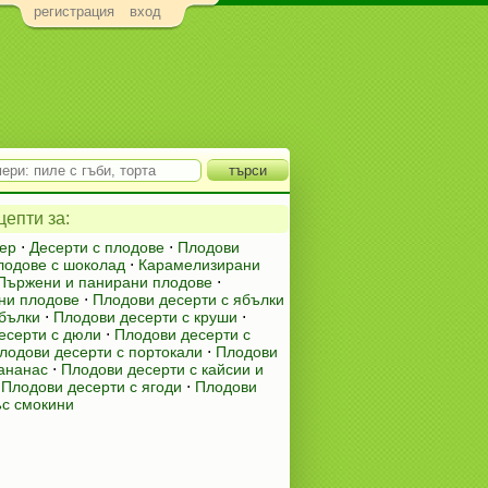
регистрация
вход
епти за:
ер
⋅
Десерти с плодове
⋅
Плодови
лодове с шоколад
⋅
Карамелизирани
Пържени и панирани плодове
⋅
ни плодове
⋅
Плодови десерти с ябълки
бълки
⋅
Плодови десерти с круши
⋅
есерти с дюли
⋅
Плодови десерти с
лодови десерти с портокали
⋅
Плодови
 ананас
⋅
Плодови десерти с кайсии и
⋅
Плодови десерти с ягоди
⋅
Плодови
ъс смокини