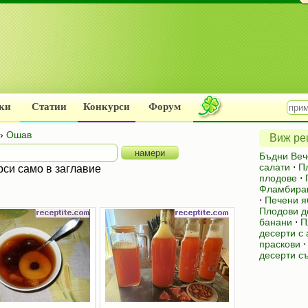
ки
Статии
Конкурси
Форум
›
Ошав
Виж рец
Бъдни Веч
салати
⋅
П
рси само в заглавие
плодове
⋅
Фламбира
⋅
Печени я
Плодови д
банани
⋅
П
десерти с
праскови
десерти с