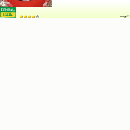
magi71