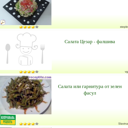
steple
Салата Цезар - фалшива
vg
Салата или гарнитура от зелен
фасул
Slavina