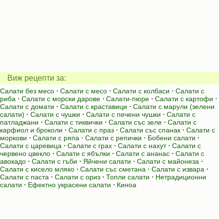
Виж рецепти за:
Салати без месо
⋅
Салати с месо
⋅
Салати с колбаси
⋅
Салати с
риба
⋅
Салати с морски дарове
⋅
Салати-пюре
⋅
Салати с картофи
⋅
Салати с домати
⋅
Салати с краставици
⋅
Салати с марули (зелени
салати)
⋅
Салати с чушки
⋅
Салати с печени чушки
⋅
Салати с
патладжани
⋅
Салати с тиквички
⋅
Салати със зеле
⋅
Салати с
карфиол и броколи
⋅
Салати с праз
⋅
Салати със спанак
⋅
Салати с
моркови
⋅
Салати с ряпа
⋅
Салати с репички
⋅
Бобени салати
⋅
Салати с царевица
⋅
Салати с грах
⋅
Салати с нахут
⋅
Салати с
червено цвекло
⋅
Салати с ябълки
⋅
Салати с ананас
⋅
Салати с
авокадо
⋅
Салати с гъби
⋅
Яйчени салати
⋅
Салати с майонеза
⋅
Салати с кисело мляко
⋅
Салати със сметана
⋅
Салати с извара
⋅
Салати с паста
⋅
Салати с ориз
⋅
Топли салати
⋅
Нетрадиционни
салати
⋅
Ефектно украсени салати
⋅
Киноа