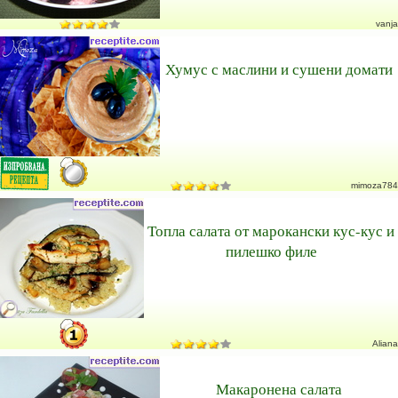
vanja
Хумус с маслини и сушени домати
mimoza784
Топла салата от марокански кус-кус и
пилешко филе
Aliana
Макаронена салата