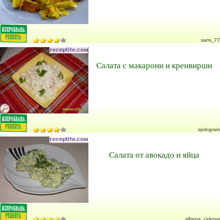
sami_77
Салата с макарони и кренвирши
springrain
Салата от авокадо и яйца
albena_cekova