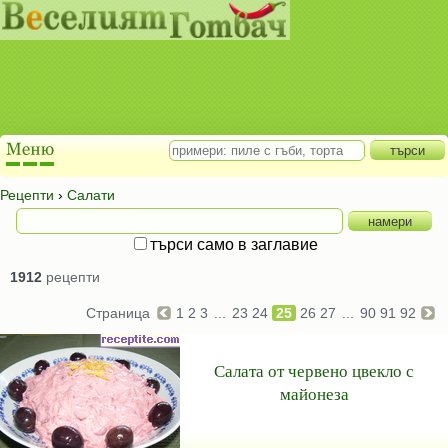
Рецепти
›
Салати
търси само в заглавие
1912
рецепти
Страница
1
2
3
...
23
24
25
26
27
...
90
91
92
Салата от червено цвекло с
майонеза