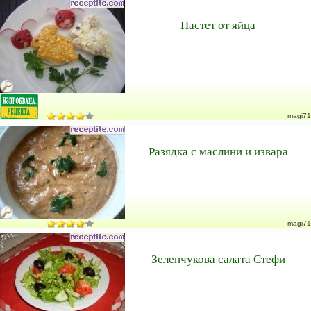
Пастет от яйца
magi71
Разядка с маслини и извара
magi71
Зеленчукова салата Стефи