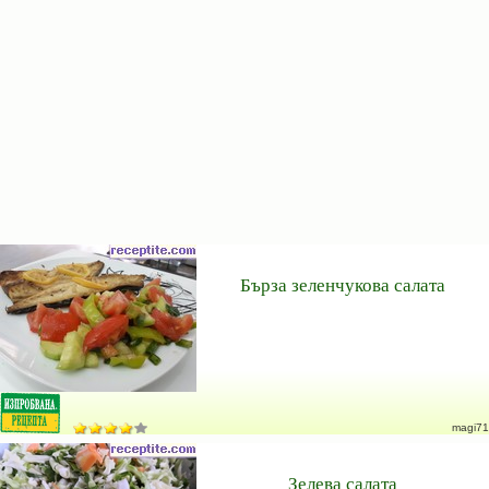
Бърза зеленчукова салата
magi71
Зелева салата