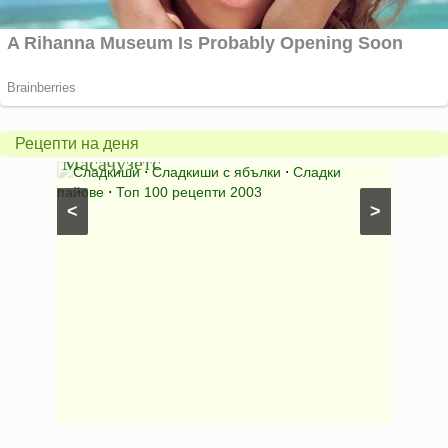
Американски
ябълков
Соден
пай
питка
от
на
Рецепти на деня
Масачузетс
мама
⋅
Сладкиши
⋅
Сладкиши с ябълки
⋅
Сладки
Соден
лени
пайове
⋅
Топ 100 рецепти 2003
питки (б
<
>