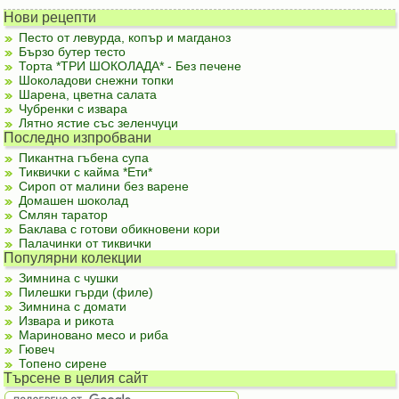
Нови рецепти
Песто от левурда, копър и магданоз
Бързо бутер тесто
Торта *ТРИ ШОКОЛАДА* - Без печене
Шоколадови снежни топки
Шарена, цветна салата
Чубренки с извара
Лятно ястие със зеленчуци
Последно изпробвани
Пикантна гъбена супа
Тиквички с кайма *Ети*
Сироп от малини без варене
Домашен шоколад
Смлян таратор
Баклава с готови обикновени кори
Палачинки от тиквички
Популярни колекции
Зимнина с чушки
Пилешки гърди (филе)
Зимнина с домати
Извара и рикота
Мариновано месо и риба
Гювеч
Топено сирене
Търсене в целия сайт