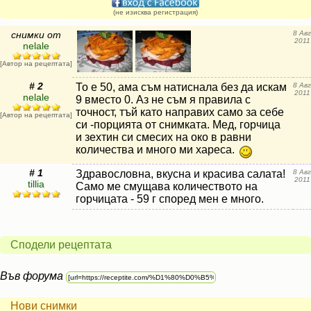
(не изисква регистрация)
снимки от
8 Авг
2011
nelale
[Автор на рецептата]
# 2
То е 50, ама съм натиснала без да искам
8 Авг
2011
nelale
9 вместо 0. Аз не съм я правила с
точност, тъй като направих само за себе
[Автор на рецептата]
си -порцията от снимката. Мед, горчица
и зехтин си смесих на око в равни
количества и много ми хареса.
# 1
Здравословна, вкусна и красива салата!
8 Авг
2011
tillia
Само ме смущава количеството на
горчицата - 59 г според мен е много.
Сподели рецептата
Във форума
Нови снимки