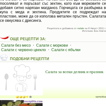
посоляват и поръсват със зехтин, като към морковите се
добавя ситно нарязан магданоз. Горчицата се разбърква в
купа с меда и зехтина. Продуктите се подреждат на
пластове, може да се използва метален пръстен. Салатата
се овкусява с дресинга.
Рецептата е добавена от
nelale
на 8 Август 2011 г.
Източник: Бон Апети
ОЩЕ РЕЦЕПТИ ЗА:
Салати без месо
⋅
Салати с моркови
⋅
Салати с червено цвекло
⋅
Салати с ябълки
ПОДОБНИ РЕЦЕПТИ
Салата за всеки делник и празник
samodiva