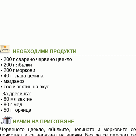
НЕОБХОДИМИ ПРОДУКТИ
• 200 г сварено червено цвекло
• 200 г ябълки
• 200 г моркови
• 40 г глава целина
• магданоз
• сол и зехтин на вкус
За дресинга:
• 80 мл зехтин
• 80 г мед
• 50 г горчица
НАЧИН НА ПРИГОТВЯНЕ
Червеното цвекло, ябълките, целината и морковите се
почистват и се нарязват на ивички. Без да се смесват, се