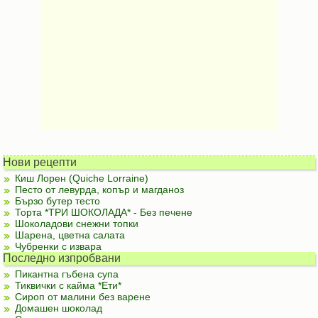
Нови рецепти
Киш Лорен (Quiche Lorraine)
Песто от левурда, копър и магданоз
Бързо бутер тесто
Торта *ТРИ ШОКОЛАДА* - Без печене
Шоколадови снежни топки
Шарена, цветна салата
Чубренки с извара
Последно изпробвани
Пикантна гъбена супа
Тиквички с кайма *Ети*
Сироп от малини без варене
Домашен шоколад