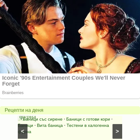
Вита
баница
Пълн
в
шара
халогенна
за
Рецепти на деня
фурна
Нику
⋅
Ястия
Баници със сирене
⋅
Баници с готови кори
⋅
Пълне
шунка
⋅
Баници
⋅
Вита баница
⋅
Тестени в халогенна
⋅
Риба н
<
>
фурна