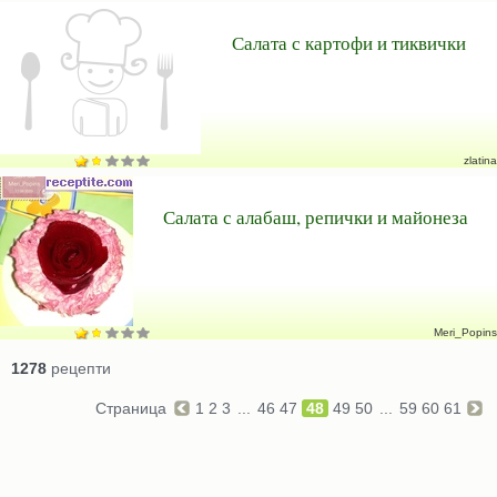
Салата с картофи и тиквички
zlatina
Салата с алабаш, репички и майонеза
Meri_Popins
1278
рецепти
Страница
1
2
3
...
46
47
48
49
50
...
59
60
61