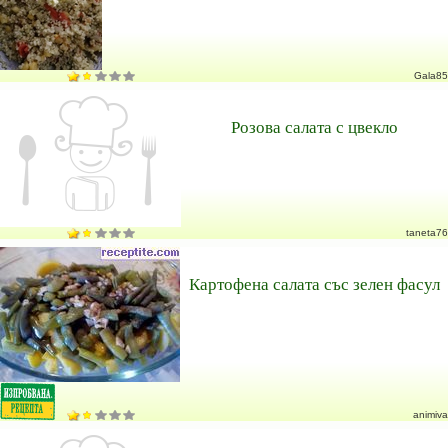
Gala85
Розова салата с цвекло
taneta76
Картофена салата със зелен фасул
animiva