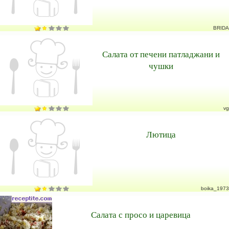
BRIDA
Салата от печени патладжани и
чушки
vg
Лютица
boika_1973
Салата с просо и царевица