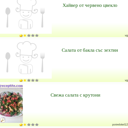
Хайвер от червено цвекло
vg
Салата от бакла със зехтин
vg
Свежа салата с крутони
potrebitel12