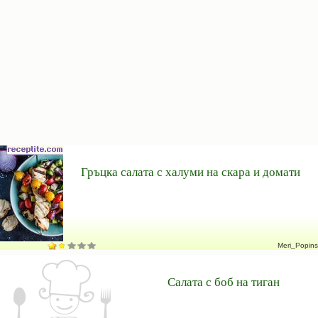
Гръцка салата с халуми на скара и домати
Meri_Popins
Салата с боб на тиган