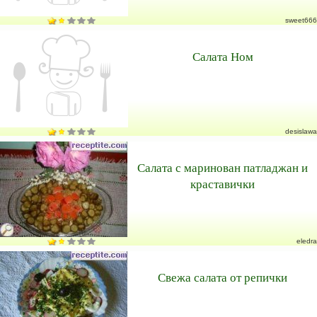
sweet666
Салата Ном
desislawa
Салата с маринован патладжан и
краставички
eledra
Свежа салата от репички