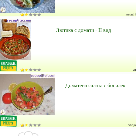
mitachi
Лютика с домати - II вид
vg
Доматена салата с босилек
vanja