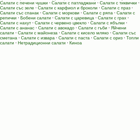
Салати с печени чушки
⋅
Салати с патладжани
⋅
Салати с тиквички
⋅
Салати със зеле
⋅
Салати с карфиол и броколи
⋅
Салати с праз
⋅
Салати със спанак
⋅
Салати с моркови
⋅
Салати с ряпа
⋅
Салати с
репички
⋅
Бобени салати
⋅
Салати с царевица
⋅
Салати с грах
⋅
Салати с нахут
⋅
Салати с червено цвекло
⋅
Салати с ябълки
⋅
Салати с ананас
⋅
Салати с авокадо
⋅
Салати с гъби
⋅
Яйчени
салати
⋅
Салати с майонеза
⋅
Салати с кисело мляко
⋅
Салати със
сметана
⋅
Салати с извара
⋅
Салати с паста
⋅
Салати с ориз
⋅
Топли
салати
⋅
Нетрадиционни салати
⋅
Киноа