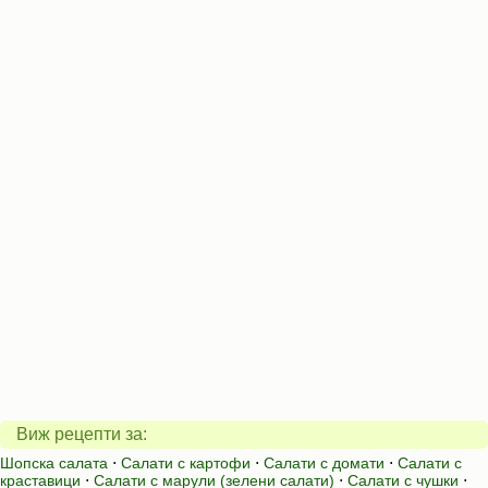
Виж рецепти за:
Шопска салата
⋅
Салати с картофи
⋅
Салати с домати
⋅
Салати с
краставици
⋅
Салати с марули (зелени салати)
⋅
Салати с чушки
⋅