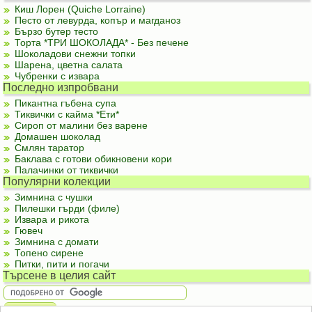
Киш Лорен (Quiche Lorraine)
Песто от левурда, копър и магданоз
Бързо бутер тесто
Торта *ТРИ ШОКОЛАДА* - Без печене
Шоколадови снежни топки
Шарена, цветна салата
Чубренки с извара
Последно изпробвани
Пикантна гъбена супа
Тиквички с кайма *Ети*
Сироп от малини без варене
Домашен шоколад
Смлян таратор
Баклава с готови обикновени кори
Палачинки от тиквички
Популярни колекции
Зимнина с чушки
Пилешки гърди (филе)
Извара и рикота
Гювеч
Зимнина с домати
Топено сирене
Питки, пити и погачи
Търсене в целия сайт