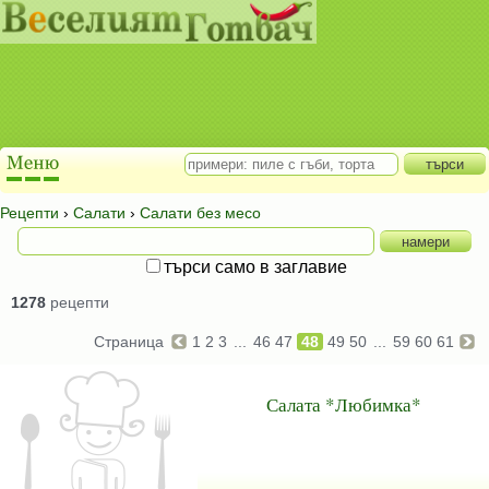
Рецепти
›
Салати
›
Салати без месо
търси само в заглавие
1278
рецепти
Страница
1
2
3
...
46
47
48
49
50
...
59
60
61
Салата *Любимка*