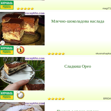
magi71
Млечно-шоколадова наслада
vkusnahapka
Сладкиш Орео
BRIDA