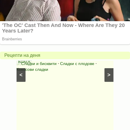
Бисквити
с
горски
Млечна
плодове
салата
и
*Зимен
Рецепти на деня
кокос
ден*
с
Сладки и бисквити
⋅
Сладки с плодове
⋅
Салати с к
Кокосови сладки
⋅
Салати без 
<
>
рецепти 2012