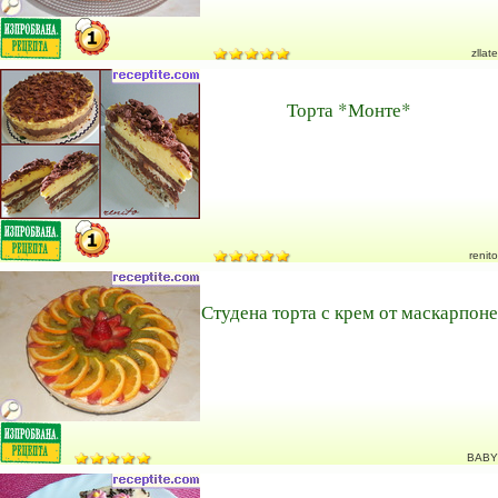
zllate
Торта *Монте*
renito
Студена торта с крем от маскарпоне
BABY