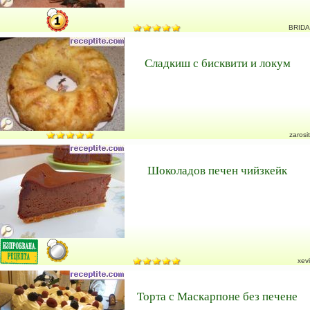
BRIDA
Сладкиш с бисквити и локум
zarosit
Шоколадов печен чийзкейк
xevi
Торта с Маскарпоне без печене