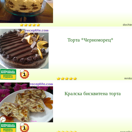
dochie
Торта *Черноморец*
renito
Кралска бисквитена торта
perunika