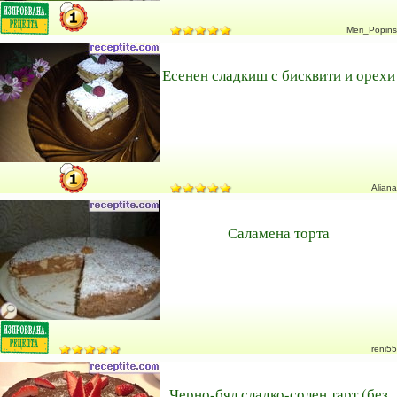
Meri_Popins
Есенен сладкиш с бисквити и орехи
Aliana
Саламена торта
reni55
Черно-бял сладко-солен тарт (без