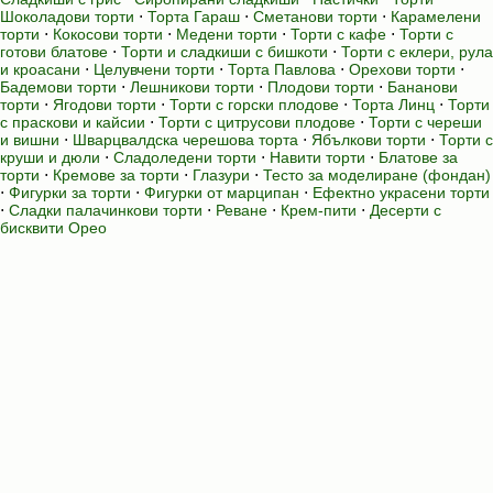
Шоколадови торти
⋅
Торта Гараш
⋅
Сметанови торти
⋅
Карамелени
торти
⋅
Кокосови торти
⋅
Медени торти
⋅
Торти с кафе
⋅
Торти с
готови блатове
⋅
Торти и сладкиши с бишкоти
⋅
Торти с еклери, рула
и кроасани
⋅
Целувчени торти
⋅
Торта Павлова
⋅
Орехови торти
⋅
Бадемови торти
⋅
Лешникови торти
⋅
Плодови торти
⋅
Бананови
торти
⋅
Ягодови торти
⋅
Торти с горски плодове
⋅
Торта Линц
⋅
Торти
с праскови и кайсии
⋅
Торти с цитрусови плодове
⋅
Торти с череши
и вишни
⋅
Шварцвалдска черешова торта
⋅
Ябълкови торти
⋅
Торти с
круши и дюли
⋅
Сладоледени торти
⋅
Навити торти
⋅
Блатове за
торти
⋅
Кремове за торти
⋅
Глазури
⋅
Тесто за моделиране (фондан)
⋅
Фигурки за торти
⋅
Фигурки от марципан
⋅
Ефектно украсени торти
⋅
Сладки палачинкови торти
⋅
Реване
⋅
Крем-пити
⋅
Десерти с
бисквити Орео