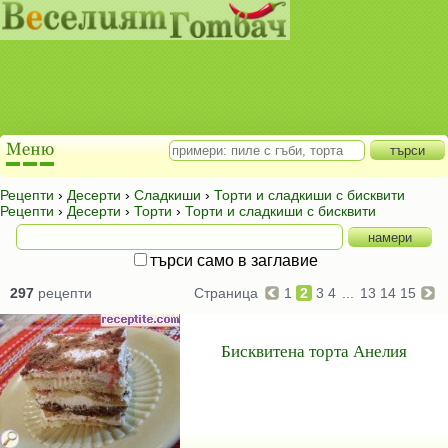
Рецепти
›
Десерти
›
Сладкиши
›
Торти и сладкиши с бисквити
Рецепти
›
Десерти
›
Торти
›
Торти и сладкиши с бисквити
търси само в заглавие
297
рецепти
Страница
1
2
3
4
...
13
14
15
Бисквитена торта Анелия