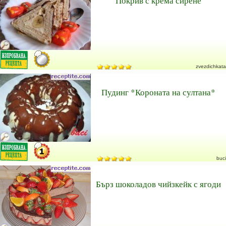
Покрив с крема сирене
zvezdichkata
Пудинг *Короната на султана*
buci
Бърз шоколадов чийзкейк с ягоди