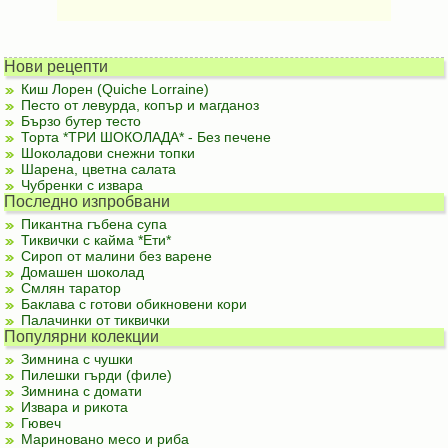
Нови рецепти
Киш Лорен (Quiche Lorraine)
Песто от левурда, копър и магданоз
Бързо бутер тесто
Торта *ТРИ ШОКОЛАДА* - Без печене
Шоколадови снежни топки
Шарена, цветна салата
Чубренки с извара
Последно изпробвани
Пикантна гъбена супа
Тиквички с кайма *Ети*
Сироп от малини без варене
Домашен шоколад
Смлян таратор
Баклава с готови обикновени кори
Палачинки от тиквички
Популярни колекции
Зимнина с чушки
Пилешки гърди (филе)
Зимнина с домати
Извара и рикота
Гювеч
Мариновано месо и риба