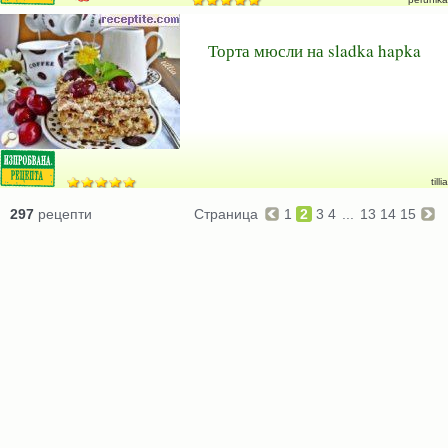
Торта мюсли на sladka hapka
tillia
297
рецепти
Страница
1
2
3
4
...
13
14
15