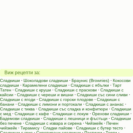
Виж рецепти за:
Сладкиши
⋅
Шоколадови сладкиши
⋅
Браунис (Brownies)
⋅
Кокосови
сладкиши
⋅
Карамелени сладкиши
⋅
Сладкиши с ябълки
⋅
Тарт
Татен
⋅
Сладкиши с круши
⋅
Сладкиши с праскови
⋅
Сладкиши с
кайсии
⋅
Сладкиши с череши и вишни
⋅
Сладкиши със сини сливи
⋅
Сладкиши с ягоди
⋅
Сладкиши с горски плодове
⋅
Сладкиши с
банани
⋅
Сладкиши с лимони и портокали
⋅
Сладкиши с ананас
⋅
Сладкиши с тиква
⋅
Сладкиши със сладка и конфитюри
⋅
Сладкиши
с мед
⋅
Сладкиши с кафе
⋅
Сладкиши с локум
⋅
Орехови сладкиши
⋅
Бадемови сладкиши
⋅
Сладкиши с лешници и фъстъци
⋅
Сладкиши
без печене
⋅
Сладкиши с извара и сирена
⋅
Чийзкейк
⋅
Печен
чийзкейк
⋅
Тирамису
⋅
Сладки пайове
⋅
Сладкиши с бутер тесто
⋅
Сладкиши с грис
⋅
Сиропирани сладкиши
⋅
Пастички
⋅
Торти
⋅