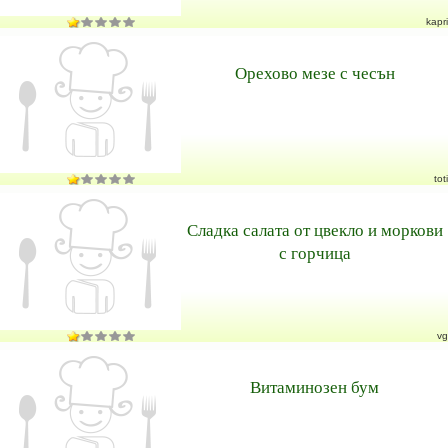
kapri
Орехово мезе с чесън
toti
Сладка салата от цвекло и моркови
с горчица
vg
Витаминозен бум