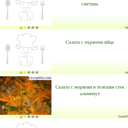
сметана
vg
Салата с пържени яйца
vg
Салата с моркови и телешки стек
аламинут
Gala85