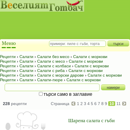
Рецепти
›
Салати
›
Салати без месо
›
Салати с моркови
Рецепти
›
Салати
›
Салати с месо
›
Салати с моркови
Рецепти
›
Салати
›
Салати с колбаси
›
Салати с моркови
Рецепти
›
Салати
›
Салати с риба
›
Салати с моркови
Рецепти
›
Салати
›
Салати с морски дарове
›
Салати с моркови
Рецепти
›
Салати
›
Салати-пюре
›
Салати с моркови
търси само в заглавие
228
рецепти
Страница
1
2
3
4
5
6
7
8
9
10
11
Шарена салата с гъби