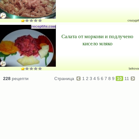
crazygirl
Салата от моркови и подлучено
кисело мляко
latkova
228
рецепти
Страница
1
2
3
4
5
6
7
8
9
10
11