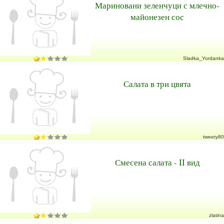
Мариновани зеленчуци с млечно-
майонезен сос
Sladka_Yordanka
Салата в три цвята
tweety80
Смесена салата - II вид
zlatina