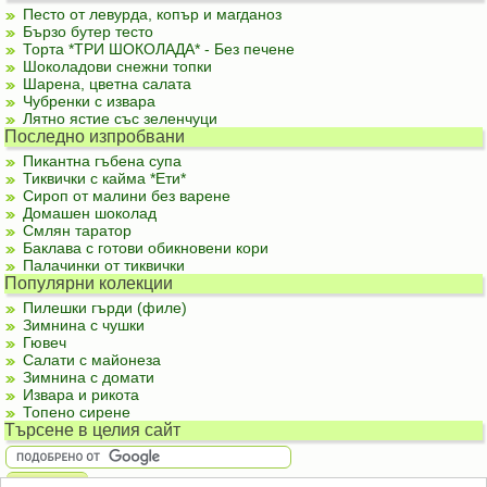
Песто от левурда, копър и магданоз
Бързо бутер тесто
Торта *ТРИ ШОКОЛАДА* - Без печене
Шоколадови снежни топки
Шарена, цветна салата
Чубренки с извара
Лятно ястие със зеленчуци
Последно изпробвани
Пикантна гъбена супа
Тиквички с кайма *Ети*
Сироп от малини без варене
Домашен шоколад
Смлян таратор
Баклава с готови обикновени кори
Палачинки от тиквички
Популярни колекции
Пилешки гърди (филе)
Зимнина с чушки
Гювеч
Салати с майонеза
Зимнина с домати
Извара и рикота
Топено сирене
Търсене в целия сайт