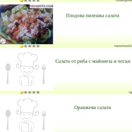
cookingtime
Плодова пилешка салата
mamcheto61
Салата от риба с майонеза и чесън
vg
Оранжева салата