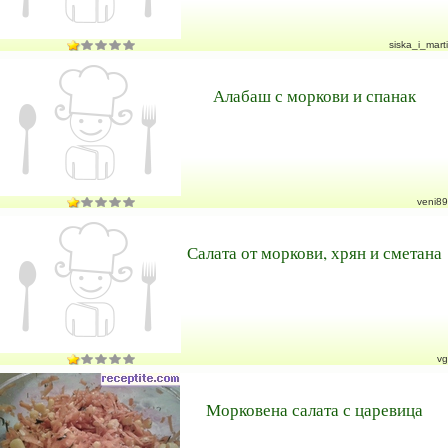
siska_i_marti
Алабаш с моркови и спанак
veni89
Салата от моркови, хрян и сметана
vg
Морковена салата с царевица