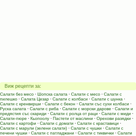
Виж рецепти за:
Салати без месо
⋅
Шопска салата
⋅
Салати с месо
⋅
Салати с
пилешко
⋅
Салата Цезар
⋅
Салати с колбаси
⋅
Салати с шунка
⋅
Салати с кренвирши
⋅
Салати с бекон
⋅
Салати със сухи колбаси
⋅
Руска салата
⋅
Салати с риба
⋅
Салати с морски дарове
⋅
Салати и
предястия със скариди
⋅
Салати с ролца от раци
⋅
Салати с миди
⋅
Салати-пюре
⋅
Кьопоолу
⋅
Пастети от маслини
⋅
Орехови разядки
⋅
Салати с картофи
⋅
Салати с домати
⋅
Салати с краставици
⋅
Салати с марули (зелени салати)
⋅
Салати с чушки
⋅
Салати с
печени чушки
⋅
Салати с патладжани
⋅
Салати с тиквички
⋅
Салати