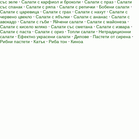
със зеле
⋅
Салати с карфиол и броколи
⋅
Салати с праз
⋅
Салати
със спанак
⋅
Салати с ряпа
⋅
Салати с репички
⋅
Бобени салати
⋅
Салати с царевица
⋅
Салати с грах
⋅
Салати с нахут
⋅
Салати с
червено цвекло
⋅
Салати с ябълки
⋅
Салати с ананас
⋅
Салати с
авокадо
⋅
Салати с гъби
⋅
Яйчени салати
⋅
Салати с майонеза
⋅
Салати с кисело мляко
⋅
Салати със сметана
⋅
Салати с извара
⋅
Салати с паста
⋅
Салати с ориз
⋅
Топли салати
⋅
Нетрадиционни
салати
⋅
Ефектно украсени салати
⋅
Дипове
⋅
Пастети от сирена
⋅
Рибни пастети
⋅
Катък
⋅
Риба тон
⋅
Киноа