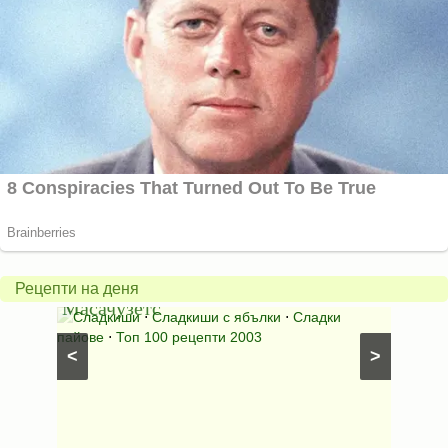
Американски
ябълков
Соден
пай
питка
от
на
Рецепти на деня
Масачузетс
мама
⋅
Сладкиши
⋅
Сладкиши с ябълки
⋅
Сладки
Соден
лени
пайове
⋅
Топ 100 рецепти 2003
питки (б
<
>