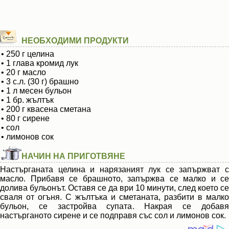
НЕОБХОДИМИ ПРОДУКТИ
• 250 г целина
• 1 глава кромид лук
• 20 г масло
• 3 с.л. (30 г) брашно
• 1 л месен бульон
• 1 бр. жълтък
• 200 г квасена сметана
• 80 г сирене
• сол
• лимонов сок
НАЧИН НА ПРИГОТВЯНЕ
Настърганата целина и нарязаният лук се запържват с
масло. Прибавя се брашното, запържва се малко и се
долива бульонът. Оставя се да ври 10 минути, след което се
сваля от огъня. С жълтъка и сметаната, разбити в малко
бульон, се застройва супата. Накрая се добавя
настърганото сирене и се подправя със сол и лимонов сок.