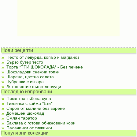
Нови рецепти
Песто от левурда, копър и магданоз
Бързо бутер тесто
Торта *ТРИ ШОКОЛАДА* - Без печене
Шоколадови снежни топки
Шарена, цветна салата
Чубренки с извара
Лятно ястие със зеленчуци
Последно изпробвани
Пикантна гъбена супа
Тиквички с кайма *Ети*
Сироп от малини без варене
Домашен шоколад
Смлян таратор
Баклава с готови обикновени кори
Палачинки от тиквички
Популярни колекции