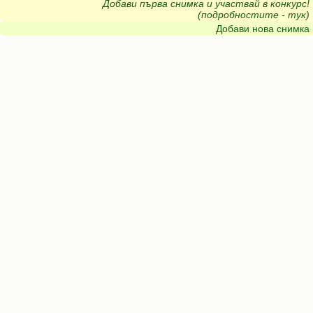
Добави първа снимка и участвай в конкурс!
(подробностите - тук)
Добави нова снимка