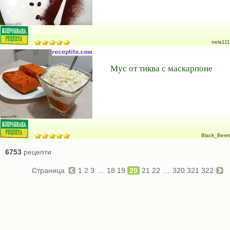
nela111
Мус от тиква с маскарпоне
Black_Beret
6753
рецепти
Страница
1
2
3
...
18
19
20
21
22
...
320
321
322