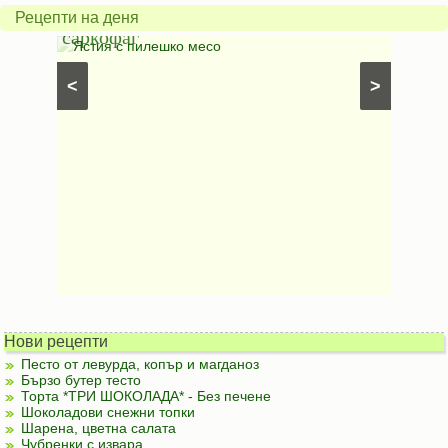
в
грахо
Рецепти на деня
саркофаг
фили
Постни
Ястия с пилешко месо
Карто
рфета и
⋅
Постни
<
>
ски
картофи
Безмесни
Нови рецепти
Песто от левурда, копър и магданоз
Бързо бутер тесто
Торта *ТРИ ШОКОЛАДА* - Без печене
Шоколадови снежни топки
Шарена, цветна салата
Чубренки с извара