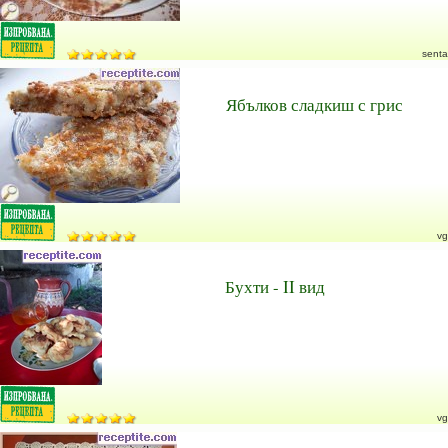
senta
Ябълков сладкиш с грис
vg
Бухти - II вид
vg