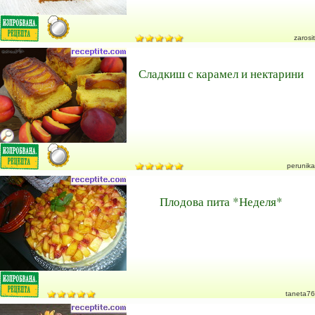
zarosit
Сладкиш с карамел и нектарини
perunika
Плодова пита *Неделя*
taneta76