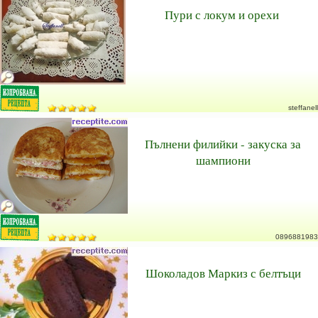
Пури с локум и орехи
steffanell
Пълнени филийки - закуска за
шампиони
0896881983
Шоколадов Маркиз с белтъци