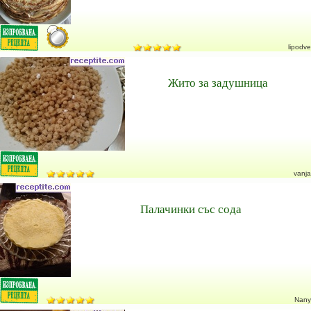
lipodve
Жито за задушница
vanja
Палачинки със сода
Nany