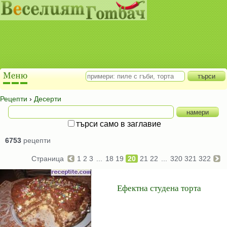
Рецепти
›
Десерти
търси само в заглавие
6753
рецепти
Страница
1
2
3
...
18
19
20
21
22
...
320
321
322
Ефектна студена торта