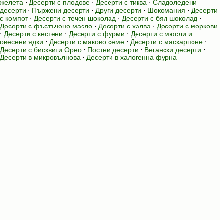
желета
⋅
Десерти с плодове
⋅
Десерти с тиква
⋅
Сладоледени
десерти
⋅
Пържени десерти
⋅
Други десерти
⋅
Шокомания
⋅
Десерти
с компот
⋅
Десерти с течен шоколад
⋅
Десерти с бял шоколад
⋅
Десерти с фъстъчено масло
⋅
Десерти с халва
⋅
Десерти с моркови
⋅
Десерти с кестени
⋅
Десерти с фурми
⋅
Десерти с мюсли и
овесени ядки
⋅
Десерти с маково семе
⋅
Десерти с маскарпоне
⋅
Десерти с бисквити Орео
⋅
Постни десерти
⋅
Вегански десерти
⋅
Десерти в микровълнова
⋅
Десерти в халогенна фурна