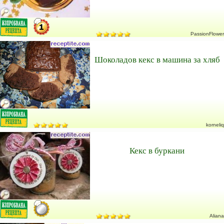
PassionFlower
Шоколадов кекс в машина за хляб
korneliq
Кекс в буркани
Aliana