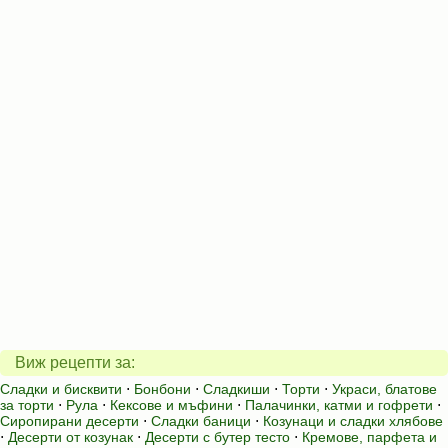
Виж рецепти за:
Сладки и бисквити
⋅
Бонбони
⋅
Сладкиши
⋅
Торти
⋅
Украси, блатове
за торти
⋅
Рула
⋅
Кексове и мъфини
⋅
Палачинки, катми и гофрети
⋅
Сиропирани десерти
⋅
Сладки баници
⋅
Козунаци и сладки хлябове
⋅
Десерти от козунак
⋅
Десерти с бутер тесто
⋅
Кремове, парфета и