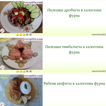
Пилешки дробчета в халогенна
фурна
mamcheto61
Пилешки тимбалчета в халогенна
фурна
mamcheto61
Рибени кюфтета в халогенна фурна