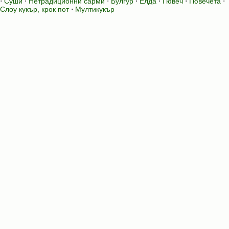
⋅
Суши
⋅
Нетрадиционни сарми
⋅
Булгур
⋅
Елда
⋅
Гювеч
⋅
Гювечета
⋅
Слоу кукър, крок пот
⋅
Мултикукър