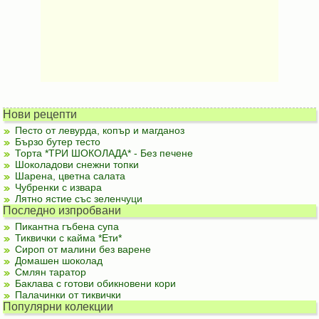
Нови рецепти
Песто от левурда, копър и магданоз
Бързо бутер тесто
Торта *ТРИ ШОКОЛАДА* - Без печене
Шоколадови снежни топки
Шарена, цветна салата
Чубренки с извара
Лятно ястие със зеленчуци
Последно изпробвани
Пикантна гъбена супа
Тиквички с кайма *Ети*
Сироп от малини без варене
Домашен шоколад
Смлян таратор
Баклава с готови обикновени кори
Палачинки от тиквички
Популярни колекции