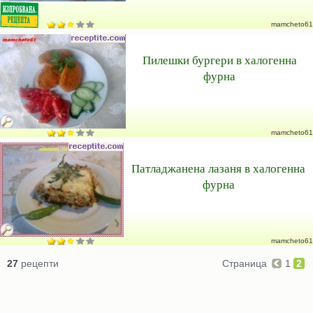
mamcheto61
Пилешки бургери в халогенна
фурна
mamcheto61
Патладжанена лазаня в халогенна
фурна
mamcheto61
27
рецепти
Страница
1
2