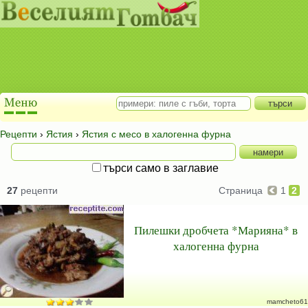
Рецепти
›
Ястия
›
Ястия с месо в халогенна фурна
търси само в заглавие
27
рецепти
Страница
1
2
Пилешки дробчета *Марияна* в
халогенна фурна
mamcheto61