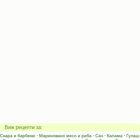
Виж рецепти за:
Скара и барбекю
⋅
Мариновано месо и риба
⋅
Сач
⋅
Капама
⋅
Гулаш