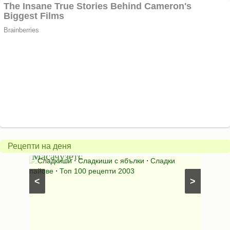
Американски
ябълков
Соден
пай
питка
от
на
Рецепти на деня
Масачузетс
мама
⋅
Сладкиши
⋅
Сладкиши с ябълки
⋅
Сладки
Соден
лени
пайове
⋅
Топ 100 рецепти 2003
питки (б
<
>