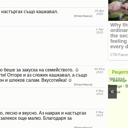
з настъргах също кашкавал.
20 Дек
2020
[Изпробвана]
Картофи
1 Авг
2015
огретен
с
Вита
лук,
баница
гъби
в
и
халоге
но беше за закуска на семейството. ☺
30 Юли
Рецепт
2015
ти! Отгоре и аз сложих кашкавал, а също
шунка
фурна
он и шпеков салам. Вкусотийка! ☺
Картофен огретен
⋅
Картофи на фурна
⋅
Ястия
Баници 
[Изпробвана]
с картофи
⋅
Картофи с колбаси
⋅
Ястия с шунка
⋅
Баници
⋅
В
<
4 Яну
Ястия с колбаси
фурна
2015
о, лесно и вкусно. Аз накрая и настъргах
3 Яну
2015
 запекох още малко. Благодаря за
[Изпробвана]