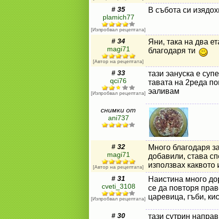
# 35
В събота си изядо
plamich77
[Изпробвал рецептата]
# 34
Яни, така на два е
magi71
благодаря ти
[Автор на рецептата]
# 33
тази эануска е суп
qci76
тавата на 2реда по
эаливам
[Изпробвал рецептата]
снимки от
ani737
# 32
Много благодаря за
magi71
добавили, става сп
използвах каквото 
[Автор на рецептата]
# 31
Наистина много до
cveti_3108
се да повторя прав
царевица, гъби, ки
[Изпробвал рецептата]
# 30
тази сутрин направ