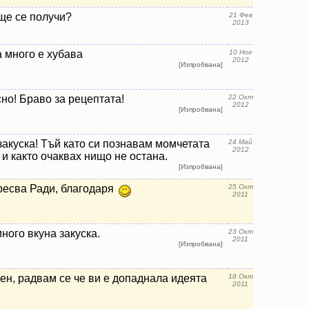
ще се получи?
21 Фев
2013
 много е хубава
10 Ное
2012
[Изпробвана]
сно! Браво за рецептата!
22 Окт
2012
[Изпробвана]
акуска! Тъй като си познавам момчетата
24 Май
2012
 и както очаквах нищо не остана.
[Изпробвана]
ресва Ради, благодаря
25 Окт
2011
ного вкуна закуска.
23 Окт
2011
[Изпробвана]
ен, радвам се че ви е допаднала идеята
18 Окт
2011