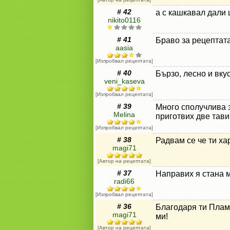
# 42
а с кашкавал дали 
nikito0116
# 41
Браво за рецептата
aasia
[Изпробвал рецептата]
# 40
Бързо, лесно и вку
veni_kaseva
[Изпробвал рецептата]
# 39
Много сполучлива з
Melina
приготвих две тави
[Изпробвал рецептата]
# 38
Радвам се че ти ха
magi71
[Автор на рецептата]
# 37
Направих я стана м
radi66
[Изпробвал рецептата]
# 36
Благодаря ти Плам
magi71
ми!
[Автор на рецептата]