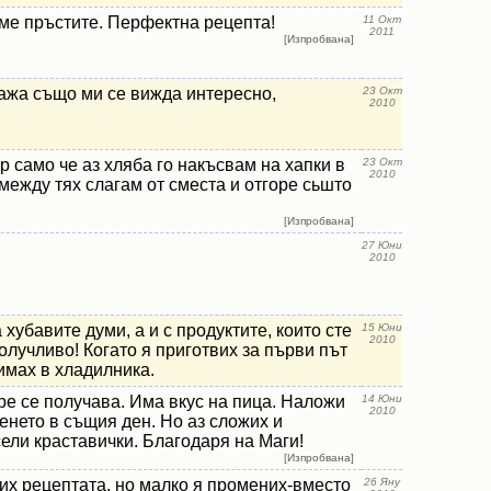
хме пръстите. Перфектна рецепта!
11 Окт
2011
[Изпробвана]
тажа също ми се вижда интересно,
23 Окт
2010
ер само че аз хляба го накъсвам на хапки в
23 Окт
2010
между тях слагам от сместа и отгоре сьшто
[Изпробвана]
27 Юни
2010
 хубавите думи, а и с продуктите, които сте
15 Юни
2010
олучливо! Когато я приготвих за първи път
имах в хладилника.
ре се получава. Има вкус на пица. Наложи
14 Юни
2010
енето в същия ден. Но аз сложих и
сели краставички. Благодаря на Маги!
[Изпробвана]
их рецептата, но малко я промених-вместо
26 Яну