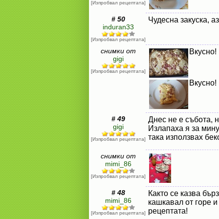
[Изпробвал рецептата]
# 50
Чудесна закуска, а
induran33
[Изпробвал рецептата]
снимки от
Вкусно!
gigi
[Изпробвал рецептата]
Вкусно!
# 49
Днес не е събота, 
gigi
Излапаха я за мину
така използвах бек
[Изпробвал рецептата]
снимки от
mimi_86
[Изпробвал рецептата]
# 48
Както се казва бърз
mimi_86
кашкавал от горе и
рецептата!
[Изпробвал рецептата]