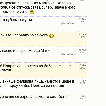
2010
их прясно и настъргах малко кашкавал в
 хляба се отпуска става супер. иначе много
, както и вкусно.
го хубава закуска.
26 Яну
2010
[Изпробвана]
трин го направих за закуска
25 Яну
2010
 лесно и бързо. Мерси Маги.
25 Яну
2010
[Изпробвана]
! Направих я на село на баба и вече я е
15 Дек
2009
 пъти!
у викаше фалшива пица, каквото имаше в
15 Дек
2009
аше върху хляба. Поне аз да поставя
урно ще се хареса на моето семейство!
15 Дек
2009