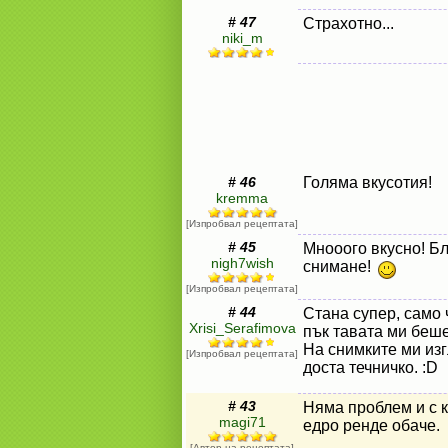
# 47
Страхотно...
niki_m
# 46
Голяма вкусотия!
kremma
[Изпробвал рецептата]
# 45
Мнооого вкусно! Бл
nigh7wish
снимане!
[Изпробвал рецептата]
# 44
Стана супер, само 
Xrisi_Serafimova
пък тавата ми беш
На снимките ми изг
[Изпробвал рецептата]
доста течничко. :D
# 43
Няма проблем и с к
magi71
едро ренде обаче.
[Автор на рецептата]