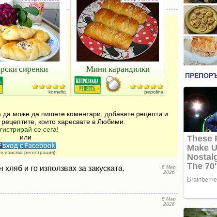
рски сиренки
Мини карандилки
korneliq
pepolina
за да може да пишете коментари, добавяте рецепти и
 рецептите, които харесвате в Любими.
гистрирай се сега!
или
не изисква регистрация)
 хляб и го използвах за закуската.
8 Мар
2026
8 Мар
2026