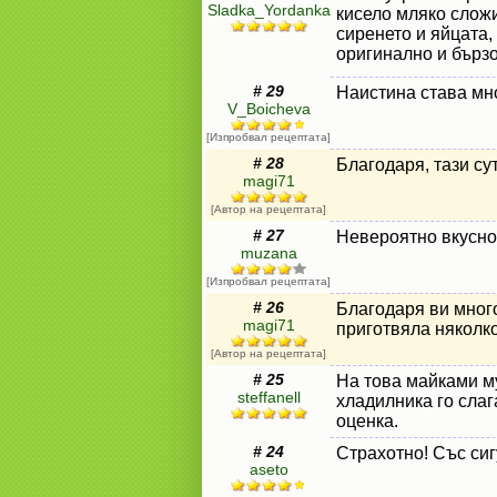
Sladka_Yordanka
кисело мляко слож
сиренето и яйцата,
оригинално и бързо
# 29
Наистина става мно
V_Boicheva
[Изпробвал рецептата]
# 28
Благодаря, тази су
magi71
[Автор на рецептата]
# 27
Невероятно вкусно,
muzana
[Изпробвал рецептата]
# 26
Благодаря ви много
magi71
приготвяла няколко
[Автор на рецептата]
# 25
На това майками м
steffanell
хладилника го слаг
оценка.
# 24
Страхотно! Със сиг
aseto