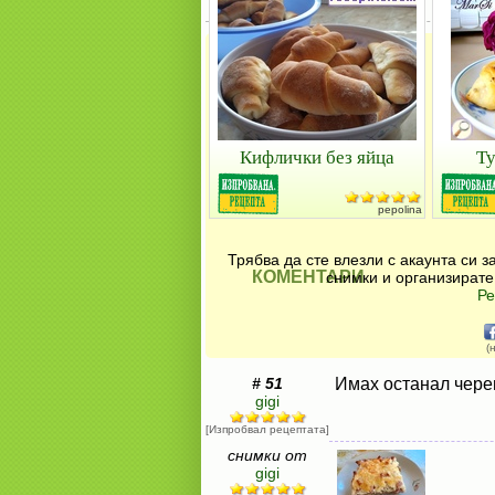
Кифлички без яйца
Ту
pepolina
Трябва да сте влезли с акаунта си 
КОМЕНТАРИ
снимки и организирате
Ре
(
# 51
Имах останал черен
gigi
[Изпробвал рецептата]
снимки от
gigi