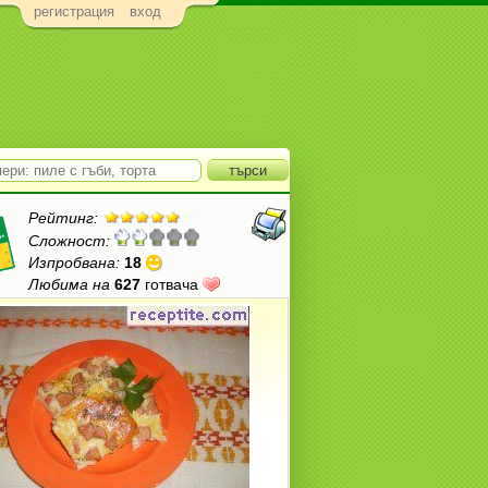
регистрация
вход
Рейтинг:
Сложност:
Изпробвана:
18
Любима на
627
готвача