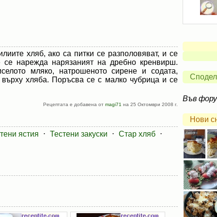
иите хляб, ако са питки се разполовяват, и се
е се нарежда нарязаният на дребно кренвирш.
иселото мляко, натрошеното сирене и содата,
Сподел
 върху хляба. Поръсва се с малко чубрица и се
Във фор
Рецептата е добавена от
magi71
на 25 Октомври 2008 г.
Нови с
стени ястия
⋅
Тестени закуски
⋅
Стар хляб
⋅