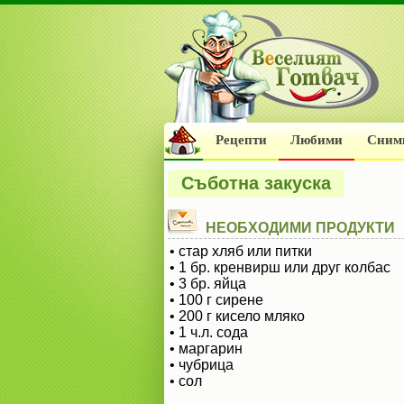
Рецепти
Любими
Сним
Съботна закуска
НЕОБХОДИМИ ПРОДУКТИ
• стар хляб или питки
• 1 бр. кренвирш или друг колбас
• 3 бр. яйца
• 100 г сирене
• 200 г кисело мляко
• 1 ч.л. сода
• маргарин
• чубрица
• сол