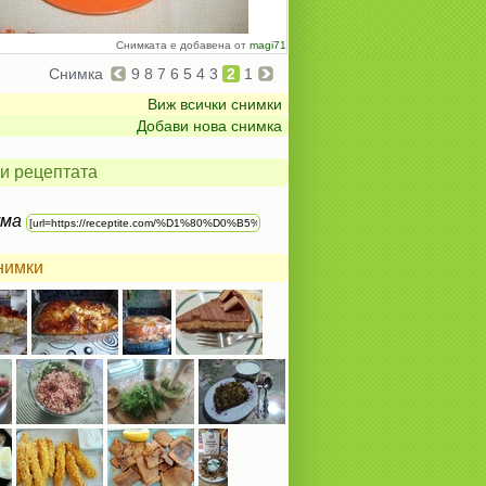
Снимката е добавена от
magi71
Снимка
9
8
7
6
5
4
3
2
1
Виж всички снимки
Добави нова снимка
и рецептата
ума
нимки