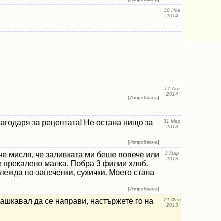
30 Ное
2014
17 Авг
2014
[Изпробвана]
агодаря за рецептата! Не остана нищо за
31 Мар
2013
[Изпробвана]
че мисля, че заливката ми беше повече или
3 Мар
2013
е прекалено малка. Побра 3 филии хляб.
лежда по-запеченки, сухички. Моето стана
[Изпробвана]
ашкавал да се направи, настържете го на
21 Фев
2013