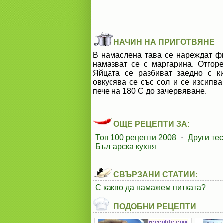
НАЧИН НА ПРИГОТВЯНЕ
В намаслена тава се нареждат фил
намазват се с маргарина. Отгор
Яйцата се разбиват заедно с к
овкусява се със сол и се изсипва
пече на 180 С до зачервяване.
ОЩЕ РЕЦЕПТИ ЗА:
Топ 100 рецепти 2008
⋅
Други те
Българска кухня
СВЪРЗАНИ СТАТИИ:
С какво да намажем питката?
ПОДОБНИ РЕЦЕПТИ