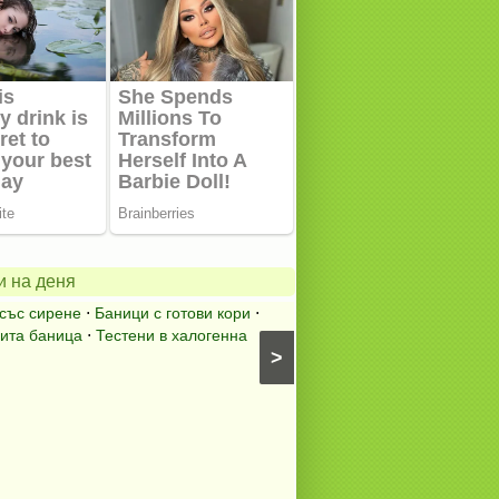
Пълнен
шаран
нна
за
и на деня
Никулден
със сирене
⋅
Баници с готови кори
⋅
Пълнен шаран
⋅
Никулде
ита баница
⋅
Тестени в халогенна
⋅
Риба на фурна
⋅
Ястия с 
>