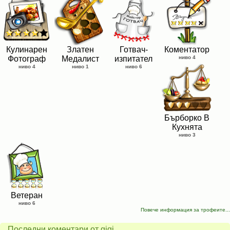
Кулинарен
Златен
Готвач-
Коментатор
Фотограф
Медалист
изпитател
ниво 4
ниво 4
ниво 1
ниво 6
Бърборко В
Кухнята
ниво 3
Ветеран
ниво 6
Повече информация за трофеите...
Последни коментари от gigi