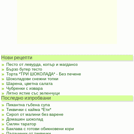
Нови рецепти
Песто от левурда, копър и магданоз
Бързо бутер тесто
Торта *ТРИ ШОКОЛАДА* - Без печене
Шоколадови снежни топки
Шарена, цветна салата
Чубренки с извара
Лятно ястие със зеленчуци
Последно изпробвани
Пикантна гъбена супа
Тиквички с кайма *Ети*
Сироп от малини без варене
Домашен шоколад
Смлян таратор
Баклава с готови обикновени кори
Палачинки от тиквички