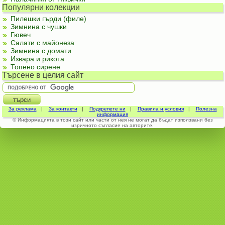
Популярни колекции
Пилешки гърди (филе)
Зимнина с чушки
Гювеч
Салати с майонеза
Зимнина с домати
Извара и рикота
Топено сирене
Търсене в целия сайт
За реклама
|
За контакти
|
Подкрепете ни
|
Правила и условия
|
Полезна
информация
© Информацията в този сайт или части от нея не могат да бъдат използвани без
изричното съгласие на авторите.