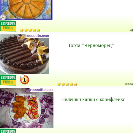
vg
Торта *Черноморец*
renito
Пилешки хапки с корнфлейкс