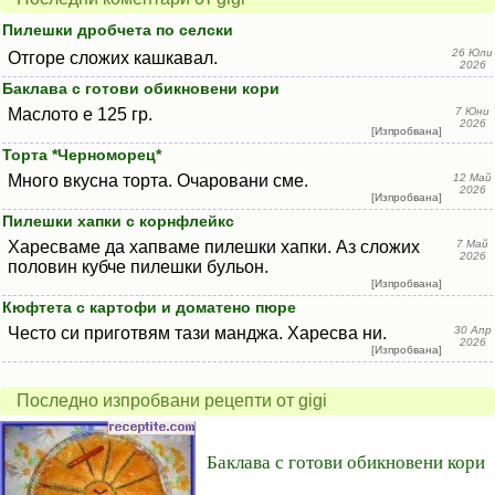
Пилешки дробчета по селски
26 Юли
Отгоре сложих кашкавал.
2026
Баклава с готови обикновени кори
Маслото е 125 гр.
7 Юни
2026
[Изпробвана]
Торта *Черноморец*
Много вкусна торта. Очаровани сме.
12 Май
2026
[Изпробвана]
Пилешки хапки с корнфлейкс
Харесваме да хапваме пилешки хапки. Аз сложих
7 Май
2026
половин кубче пилешки бульон.
[Изпробвана]
Кюфтета с картофи и доматено пюре
Често си приготвям тази манджа. Харесва ни.
30 Апр
2026
[Изпробвана]
Последно изпробвани рецепти от gigi
Баклава с готови обикновени кори