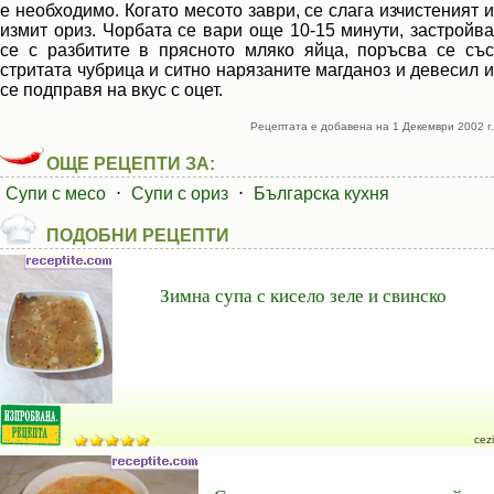
е необходимо. Когато месото заври, се слага изчистеният и
измит ориз. Чорбата се вари още 10-15 минути, застройва
се с разбитите в прясното мляко яйца, поръсва се със
стритата чубрица и ситно нарязаните магданоз и девесил и
се подправя на вкус с оцет.
Рецептата е добавена на 1 Декември 2002 г.
ОЩЕ РЕЦЕПТИ ЗА:
Супи с месо
⋅
Супи с ориз
⋅
Българска кухня
ПОДОБНИ РЕЦЕПТИ
Зимна супа с кисело зеле и свинско
cezi