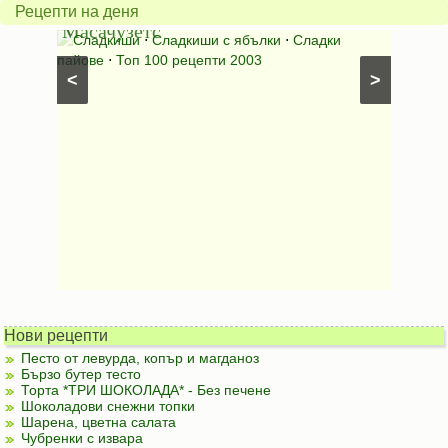
от
на
Рецепти на деня
Масачузетс
мама
⋅
Сладкиши
⋅
Сладкиши с ябълки
⋅
Сладки
Соден
лени
пайове
⋅
Топ 100 рецепти 2003
питки (б
<
>
Нови рецепти
Песто от левурда, копър и магданоз
Бързо бутер тесто
Торта *ТРИ ШОКОЛАДА* - Без печене
Шоколадови снежни топки
Шарена, цветна салата
Чубренки с извара