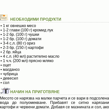
НЕОБХОДИМИ ПРОДУКТИ
• 1 кг овнешко месо
• 1-2 глави (100 г) кромид лук
• 1-2 бр. (100 г) чушки
• 1-2 бр. (100 г) домати
• 3-4 с.л. (80 г) ориз
• 2-3 бр. (150 г) картофи
• 2 бр. яйца
• 4 с.л. (40 мл) растително масло
• 1 ч.ч. (200 мл) прясно мляко
• оцет
• магданоз
• чубрица
• девесил
• сол
НАЧИН НА ПРИГОТВЯНЕ
Месото се нарязва на малки парчета и се вари в подсолена
вода до полуомекване. Прибавят се ситно нарязани
картофи и червени домати. Добавя се мазнината и сол, ако