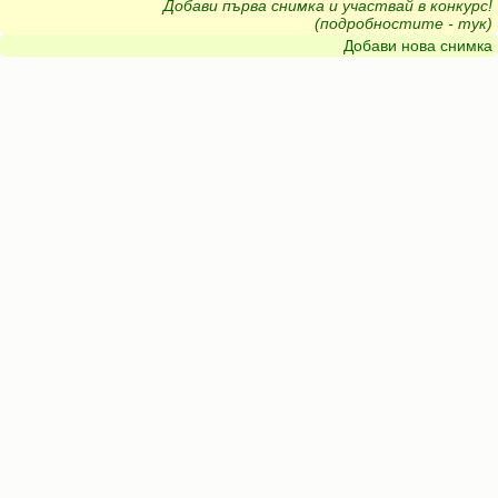
Добави първа снимка и участвай в конкурс!
(подробностите - тук)
Добави нова снимка