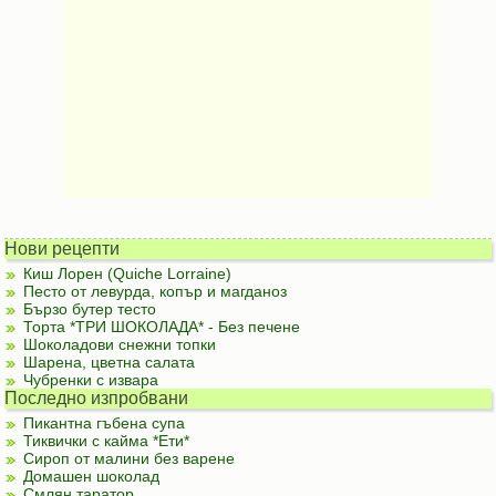
Нови рецепти
Киш Лорен (Quiche Lorraine)
Песто от левурда, копър и магданоз
Бързо бутер тесто
Торта *ТРИ ШОКОЛАДА* - Без печене
Шоколадови снежни топки
Шарена, цветна салата
Чубренки с извара
Последно изпробвани
Пикантна гъбена супа
Тиквички с кайма *Ети*
Сироп от малини без варене
Домашен шоколад
Смлян таратор