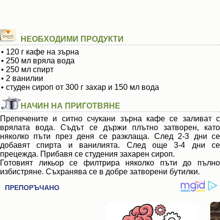
НЕОБХОДИМИ ПРОДУКТИ
• 120 г кафе на зърна
• 250 мл вряла вода
• 250 мл спирт
• 2 ванилии
• студен сироп от 300 г захар и 150 мл вода
НАЧИН НА ПРИГОТВЯНЕ
Препечените и ситно счукани зърна кафе се заливат с
врялата вода. Съдът се държи плътно затворен, като
няколко пъти през деня се разклаща. След 2-3 дни се
добавят спирта и ванилията. След още 3-4 дни се
прецежда. Прибавя се студения захарен сироп.
Готовият ликьор се филтрира няколко пъти до пълно
избистряне. Съхранява се в добре затворени бутилки.