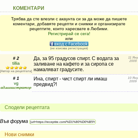
КОМЕНТАРИ
Трябва да сте влезли с акаунта си за да може да пишете
коментари, добавяте рецепти и снимки и организирате
рецептите, които харесвате в Любими.
Регистрирай се сега!
или
(не изисква регистрация)
# 2
Да, за 95 градусов спирт. С водата за
11 Яну
2009
tillia
заливане на кафето и за сиропа се
намаляват градусите.
[Автор на рецептата]
# 1
Ина, спирт - чист спирт ли имаш
10 Яну
2009
vg
предвид?!
Сподели рецептата
Във форума
Нови снимки