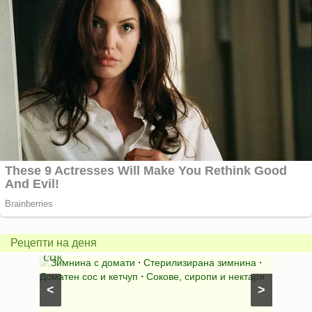
Торта
с
Доматен
бонб
Рецепти на деня
сок
Рафае
Зимнина с домати
⋅
Стерилизирана зимнина
⋅
Кокос
Доматен сос и кетчуп
⋅
Сокове, сиропи и нектари
<
>