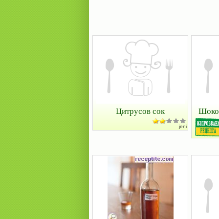
Цитрусов сок
Шоко
jeni