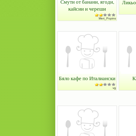
Смути от банани, ягоди,
Ликьо
кайсии и череши
Meri_Popins
Бяло кафе по Италиански
К
vg