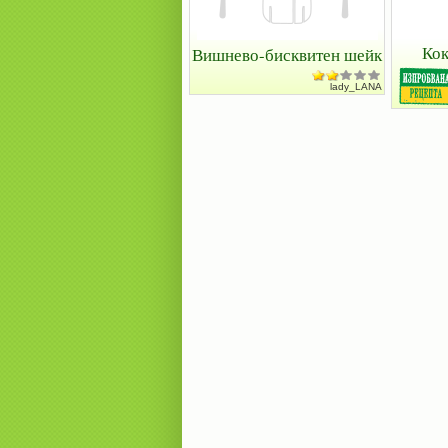
Кок
Вишнево-бисквитен шейк
lady_LANA