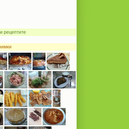
и рецептите
нимки