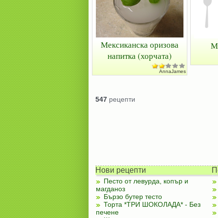
Мексиканска оризова
М
напитка (хорчата)
AnnaJames
547
рецепти
Нови рецепти
П
Песто от левурда, копър и
магданоз
Бързо бутер тесто
Торта *ТРИ ШОКОЛАДА* - Без
печене