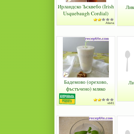
Ирландско Ъсквебо (Irish
Лик
Usquebaugh Cordial)
Aliana
Бадемово (орехово,
Ли
фъстъчено) мляко
vb81