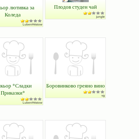
Плодов студен чай
ьор лютивка за
Коледа
jungle
LubenHristow
кьор *Сладки
Боровинково греяно вино
Приказки*
vg
LubenHristow