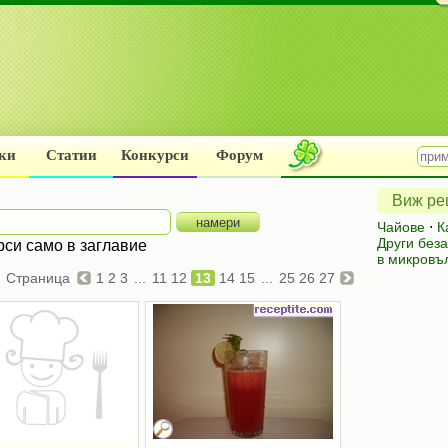
ки
Статии
Конкурси
Форум
Виж рец
Чайове
⋅
К
Други без
рси само в заглавие
в микровъ
Страница
1
2
3
...
11
12
13
14
15
...
25
26
27