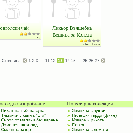
онголски чай
Ликьор Вълшебна
Вещица за Коледа
vg
LubenHristow
Страница
1
2
3
...
11
12
13
14
15
...
25
26
27
оследно изпробвани
Популярни колекции
Пикантна гъбена супа
Зимнина с чушки
Тиквички с кайма *Ети*
Пилешки гърди (филе)
Сироп от малини без варене
Извара и рикота
Домашен шоколад
Гювеч
Смлян таратор
Зимнина с домати