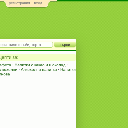
регистрация
вход
епти за:
афета
⋅
Напитки с какао и шоколад
⋅
алкохолни
⋅
Алкохолни напитки
⋅
Напитки
лнова