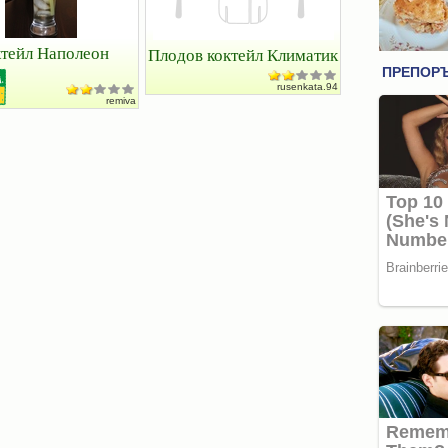
тейл Наполеон
Плодов коктейл Климатик
rusenkata.94
remiva