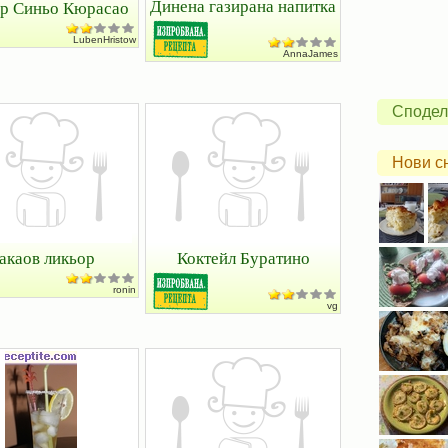
Динена газирана напитка
р Синьо Кюрасао
LubenHristow
AnnaJames
Сподел
Нови с
акаов ликьор
Коктейл Буратино
ronin
vg