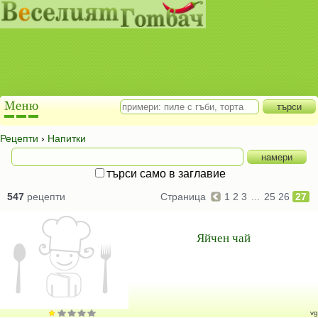
Рецепти
›
Напитки
търси само в заглавие
547
рецепти
Страница
1
2
3
...
25
26
27
Яйчен чай
vg