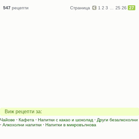
547
рецепти
Страница
1
2
3
...
25
26
27
Виж рецепти за:
Чайове
⋅
Кафета
⋅
Напитки с какао и шоколад
⋅
Други безалкохолни
⋅
Алкохолни напитки
⋅
Напитки в микровълнова