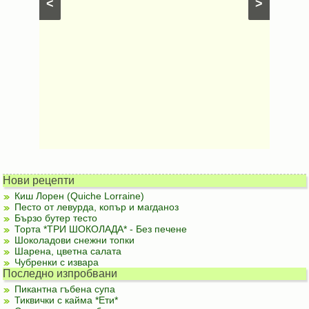
<
>
ени
Предяст
Нови рецепти
Киш Лорен (Quiche Lorraine)
Песто от левурда, копър и магданоз
Бързо бутер тесто
Торта *ТРИ ШОКОЛАДА* - Без печене
Шоколадови снежни топки
Шарена, цветна салата
Чубренки с извара
Последно изпробвани
Пикантна гъбена супа
Тиквички с кайма *Ети*