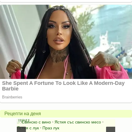
Пърж
карто
Свинско
с
с
бърка
Рецепти на деня
праз
яйца
 с
Свинско с вино
⋅
Ястия със свинско месо
⋅
Карто
ушки
⋅
Ястия с лук
⋅
Праз лук
Картофе