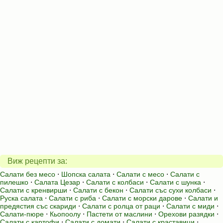
Виж рецепти за:
Салати без месо
⋅
Шопска салата
⋅
Салати с месо
⋅
Салати с
пилешко
⋅
Салата Цезар
⋅
Салати с колбаси
⋅
Салати с шунка
⋅
Салати с кренвирши
⋅
Салати с бекон
⋅
Салати със сухи колбаси
⋅
Руска салата
⋅
Салати с риба
⋅
Салати с морски дарове
⋅
Салати и
предястия със скариди
⋅
Салати с ролца от раци
⋅
Салати с миди
⋅
Салати-пюре
⋅
Кьопоолу
⋅
Пастети от маслини
⋅
Орехови разядки
⋅
Салати с картофи
⋅
Салати с домати
⋅
Салати с краставици
⋅