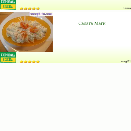
danila
Салата Маги
magi71