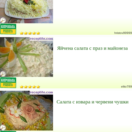
hristov99999
Яйчена салата с праз и майонеза
elito789
Салата с извара и червени чушки