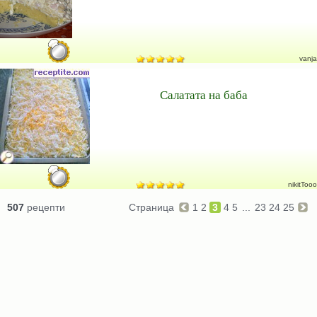
vanja
Салатата на баба
nikitTooo
507
рецепти
Страница
1
2
3
4
5
...
23
24
25