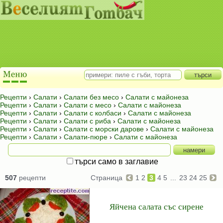
Рецепти
›
Салати
›
Салати без месо
›
Салати с майонеза
Рецепти
›
Салати
›
Салати с месо
›
Салати с майонеза
Рецепти
›
Салати
›
Салати с колбаси
›
Салати с майонеза
Рецепти
›
Салати
›
Салати с риба
›
Салати с майонеза
Рецепти
›
Салати
›
Салати с морски дарове
›
Салати с майонеза
Рецепти
›
Салати
›
Салати-пюре
›
Салати с майонеза
търси само в заглавие
507
рецепти
Страница
1
2
3
4
5
...
23
24
25
Яйчена салата със сирене