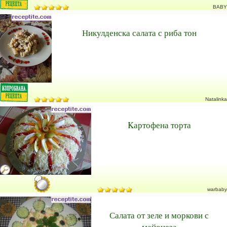
BABY
Никулденска салата с риба тон
Natalinka
Kартофена торта
warbaby
Салата от зеле и моркови с
майонеза