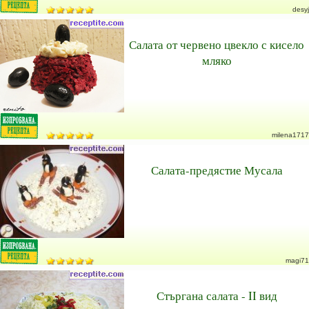
desyj
Салата от червено цвекло с кисело
мляко
milena1717
Салата-предястие Мусала
magi71
Стъргана салата - II вид