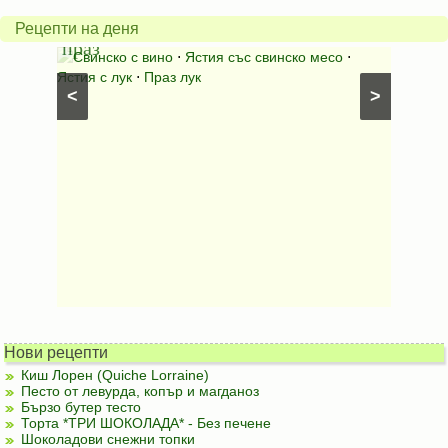
с
бърка
Рецепти на деня
праз
яйца
 с
Свинско с вино
⋅
Ястия със свинско месо
⋅
Карто
ушки
⋅
Ястия с лук
⋅
Праз лук
Картофе
<
>
ени
Предяст
Нови рецепти
Киш Лорен (Quiche Lorraine)
Песто от левурда, копър и магданоз
Бързо бутер тесто
Торта *ТРИ ШОКОЛАДА* - Без печене
Шоколадови снежни топки