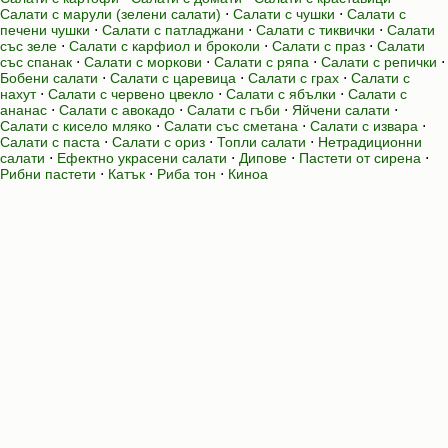
Салати с марули (зелени салати)
⋅
Салати с чушки
⋅
Салати с
печени чушки
⋅
Салати с патладжани
⋅
Салати с тиквички
⋅
Салати
със зеле
⋅
Салати с карфиол и броколи
⋅
Салати с праз
⋅
Салати
със спанак
⋅
Салати с моркови
⋅
Салати с ряпа
⋅
Салати с репички
⋅
Бобени салати
⋅
Салати с царевица
⋅
Салати с грах
⋅
Салати с
нахут
⋅
Салати с червено цвекло
⋅
Салати с ябълки
⋅
Салати с
ананас
⋅
Салати с авокадо
⋅
Салати с гъби
⋅
Яйчени салати
⋅
Салати с кисело мляко
⋅
Салати със сметана
⋅
Салати с извара
⋅
Салати с паста
⋅
Салати с ориз
⋅
Топли салати
⋅
Нетрадиционни
салати
⋅
Ефектно украсени салати
⋅
Дипове
⋅
Пастети от сирена
⋅
Рибни пастети
⋅
Катък
⋅
Риба тон
⋅
Киноа