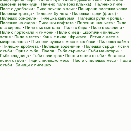
смесени зеленчуци
⋅
Печено пиле (без плънка)
⋅
Пълнено пиле
⋅
Пиле с дреболии
⋅
Пиле печено в плик
⋅
Панирани пилешки хапки
⋅
Пилешки крилца
⋅
Пилешки бутчета
⋅
Пилешки гърди (филе)
⋅
Пилешко бонфиле
⋅
Пилешка кавърма
⋅
Пилешки рула и ролца
⋅
Пилешко на скара
⋅
Пилешки кюфтета
⋅
Пилешки шишчета
⋅
Пиле
със сирена
⋅
Пиле със сметана
⋅
Пиле с бира
⋅
Пиле с маслини
⋅
Пиле с портокали и лимони
⋅
Пиле с мед
⋅
Екзотични пилешки
ястия
⋅
Пиле в тесто
⋅
Каши с пиле
⋅
Фрикасе
⋅
Ястия с месо в
микровълнова
⋅
Пълнени чушки с месо и колбаси
⋅
Пилешка кайма
⋅
Пилешки дробчета
⋅
Пилешки воденички
⋅
Пилешки сърца
⋅
Ястия
с гъби
⋅
Ориз с гъби
⋅
Паеля
⋅
Гъби сърнели
⋅
Гъби манатарки
⋅
Гъби кладница
⋅
Гъби пачи крак
⋅
Постни ястия с гъби
⋅
Вегански
ястия с гъби
⋅
Пици с пилешко месо
⋅
Паста с пилешко месо
⋅
Паста
с гъби
⋅
Баници с пилешко