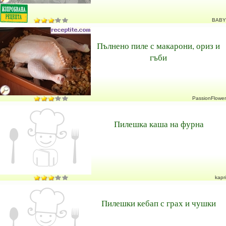
BABY
Пълнено пиле с макарони, ориз и
гъби
PassionFlower
Пилешка каша на фурна
kapri
Пилешки кебап с грах и чушки