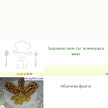
Задушено пиле със зеленчуци и
вино
vg
Облечени филета