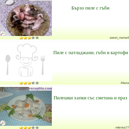
Бързо пиле с гъби
sweet_mama4
Пиле с патладжани, гъби и картофи
Aliana
Пилешки хапки със сметана и праз
milenka77