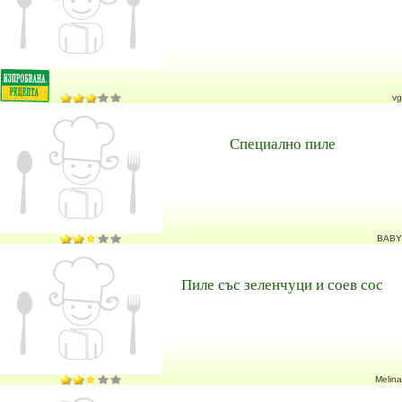
vg
Специално пиле
BABY
Пиле със зеленчуци и соев сос
Melina