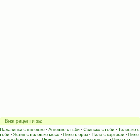
Виж рецепти за:
Палачинки с пилешко
⋅
Агнешко с гъби
⋅
Свинско с гъби
⋅
Телешко с
гъби
⋅
Ястия с пилешко месо
⋅
Пиле с ориз
⋅
Пиле с картофи
⋅
Пиле
с картофено пюре
⋅
Пиле с лук
⋅
Пиле с доматен сос
⋅
Пиле със