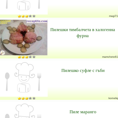
magi71
Пилешки тимбалчета в халогенна
фурна
mamcheto61
Пилешко суфле с гъби
korneliq
Пиле маранго