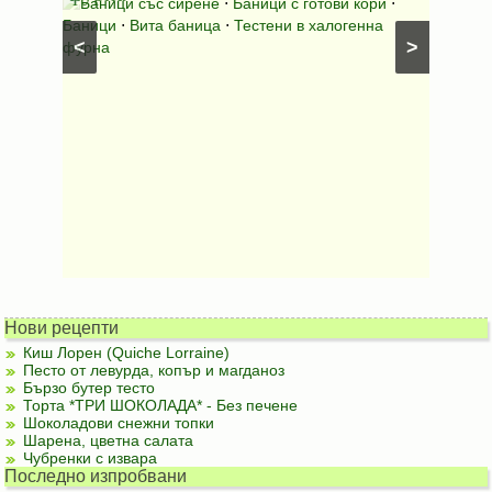
⋅
Ястия
Баници със сирене
⋅
Баници с готови кори
⋅
Пълне
шунка
⋅
Баници
⋅
Вита баница
⋅
Тестени в халогенна
⋅
Риба н
<
>
фурна
Нови рецепти
Киш Лорен (Quiche Lorraine)
Песто от левурда, копър и магданоз
Бързо бутер тесто
Торта *ТРИ ШОКОЛАДА* - Без печене
Шоколадови снежни топки
Шарена, цветна салата
Чубренки с извара
Последно изпробвани