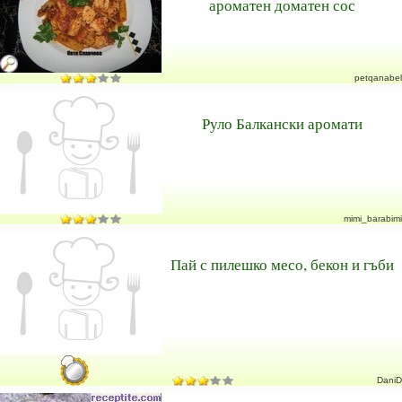
ароматен доматен сос
petqanabel
Руло Балкански аромати
mimi_barabimi
Пай с пилешко месо, бекон и гъби
DaniD