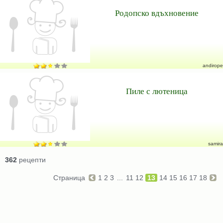
Родопско вдъхновение
andirope
Пиле с лютеница
samira
362
рецепти
Страница
1
2
3
...
11
12
13
14
15
16
17
18