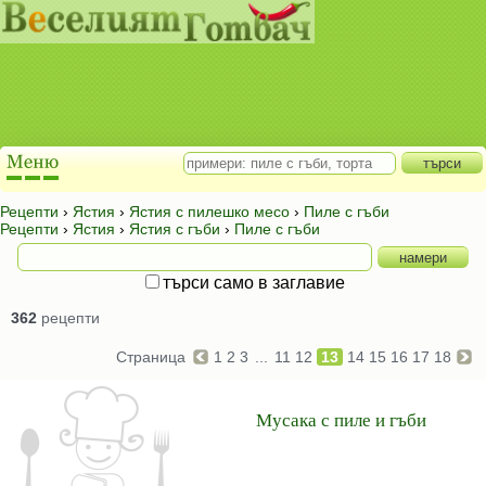
Рецепти
›
Ястия
›
Ястия с пилешко месо
›
Пиле с гъби
Рецепти
›
Ястия
›
Ястия с гъби
›
Пиле с гъби
търси само в заглавие
362
рецепти
Страница
1
2
3
...
11
12
13
14
15
16
17
18
Мусака с пиле и гъби