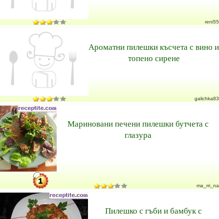
reni55
Ароматни пилешки късчета с вино и
топено сирене
galichka83
Мариновани печени пилешки бутчета с
глазура
ma_rri_na
Пилешко с гъби и бамбук с