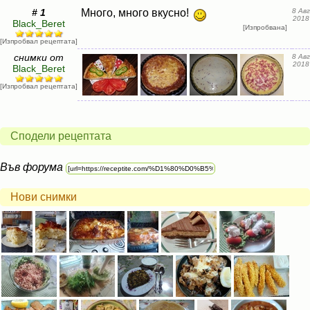
# 1
Много, много вкусно!
8 Авг
2018
Black_Beret
[Изпробвана]
[Изпробвал рецептата]
снимки от
8 Авг
2018
Black_Beret
[Изпробвал рецептата]
Сподели рецептата
Във форума
Нови снимки