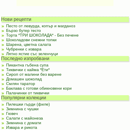
Нови рецепти
Песто от левурда, копър и магданоз
Бързо бутер тесто
Торта *ТРИ ШОКОЛАДА* - Без печене
Шоколадови снежни топки
Шарена, цветна салата
Чубренки с извара
Лятно ястие със зеленчуци
Последно изпробвани
Пикантна гъбена супа
Тиквички с кайма *Ети*
Сироп от малини без варене
Домашен шоколад
Смлян таратор
Баклава с готови обикновени кори
Палачинки от тиквички
Популярни колекции
Пилешки гърди (филе)
Зимнина с чушки
Гювеч
Салати с майонеза
Зимнина с домати
Извара и рикота