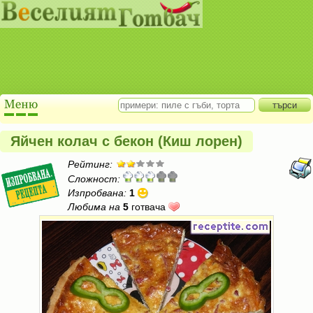
Яйчен колач с бекон (Киш лорен)
Рейтинг:
Сложност:
Изпробвана:
1
Любима на
5
готвача