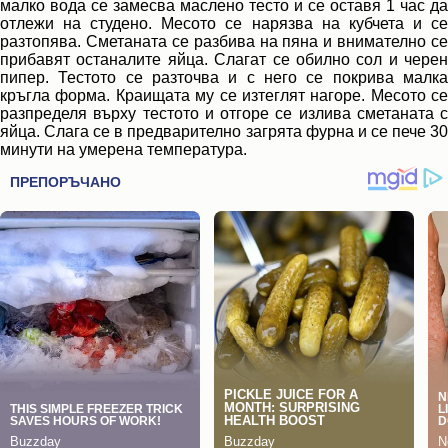
малко вода се замесва маслено тесто и се оставя 1 час да
отлежи на студено. Месото се нарязва на кубчета и се
разтопява. Сметаната се разбива на пяна и внимателно се
прибавят останалите яйца. Слагат се обилно сол и черен
пипер. Тестото се разточва и с него се покрива малка
кръгла форма. Краищата му се изтеглят нагоре. Месото се
разпределя върху тестото и отгоре се излива сметаната с
яйца. Слага се в предварително загрята фурна и се пече 30
минути на умерена температура.