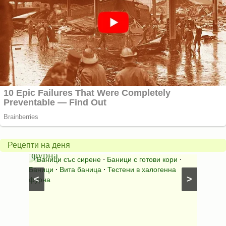
Вита
баница
Пълн
в
шара
халогенна
за
Рецепти на деня
фурна
Нику
⋅
Ястия
Баници със сирене
⋅
Баници с готови кори
⋅
Пълне
шунка
⋅
Баници
⋅
Вита баница
⋅
Тестени в халогенна
⋅
Риба н
<
>
фурна