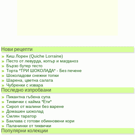
Нови рецепти
Киш Лорен (Quiche Lorraine)
Песто от левурда, копър и магданоз
Бързо бутер тесто
Торта *ТРИ ШОКОЛАДА* - Без печене
Шоколадови снежни топки
Шарена, цветна салата
Чубренки с извара
Последно изпробвани
Пикантна гъбена супа
Тиквички с кайма *Ети*
Сироп от малини без варене
Домашен шоколад
Смлян таратор
Баклава с готови обикновени кори
Палачинки от тиквички
Популярни колекции