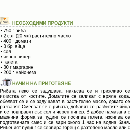
НЕОБХОДИМИ ПРОДУКТИ
• 750 г риба
• 2 с.л. (20 мл) растително масло
• 400 г домати
• 3 бр. яйца
• сол
• черен пипер
• галета
• 30 г маргарин
• 200 г майонеза
НАЧИН НА ПРИГОТВЯНЕ
Рибата леко се задушава, накъсва се и грижливо се
изчиства от костите. Доматите се заливат с вряла вода,
обелват се и се задушават в растително масло, докато се
разварят. Смесват се с рибата, добавят се разбитите яйца
и се подправят със сол и черен пипер. В добре намазана с
мазнина форма за пудинг се посипва галета, изсипва се
подготвената смес и се вари около 1 час на водна баня.
Рибеният пудинг се сервира горещ с разтопено масло или с