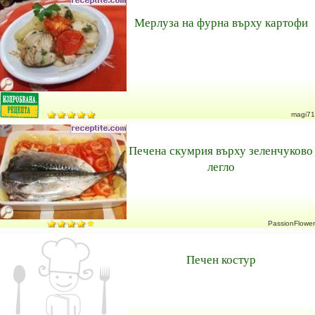
Мерлуза на фурна върху картофи
magi71
Печена скумрия върху зеленчуково
легло
PassionFlower
Печен костур