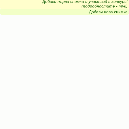
Добави първа снимка и участвай в конкурс!
(подробностите - тук)
Добави нова снимка