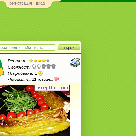
регистрация
вход
Рейтинг:
Сложност:
Изпробвана:
1
Любима на
11
готвача