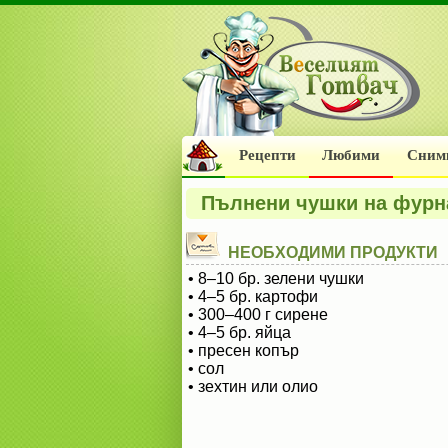
Рецепти
Любими
Сним
Пълнени чушки на фурна
НЕОБХОДИМИ ПРОДУКТИ
• 8–10 бр. зелени чушки
• 4–5 бр. картофи
• 300–400 г сирене
• 4–5 бр. яйца
• пресен копър
• сол
• зехтин или олио