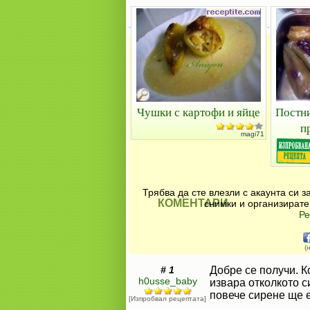
Чушки с картофи и яйце
Постни
п
magi71
Трябва да сте влезли с акаунта си 
КОМЕНТАРИ
снимки и организирате
Ре
(
# 1
Добре се получи. К
h0usse_baby
извара отколкото с
повече сирене ще 
[Изпробвал рецептата]