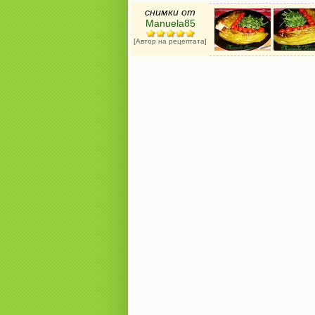
снимки от
Manuela85
[Автор на рецептата]