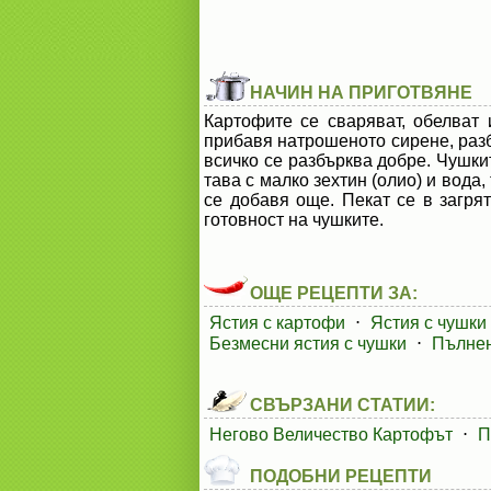
НАЧИН НА ПРИГОТВЯНЕ
Картофите се сваряват, обелват 
прибавя натрошеното сирене, разби
всичко се разбърква добре. Чушкит
тава с малко зехтин (олио) и вода,
се добавя още. Пекат се в загря
готовност на чушките.
ОЩЕ РЕЦЕПТИ ЗА:
Ястия с картофи
⋅
Ястия с чушки
Безмесни ястия с чушки
⋅
Пълнен
СВЪРЗАНИ СТАТИИ:
Негово Величество Картофът
⋅
П
ПОДОБНИ РЕЦЕПТИ