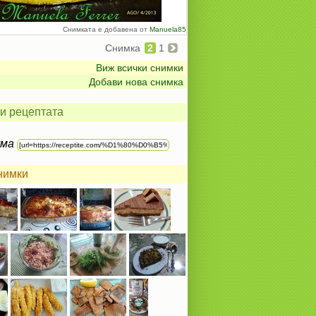
Снимката е добавена от
Manuela85
Снимка
2
1
Виж всички снимки
Добави нова снимка
и рецептата
ума
нимки