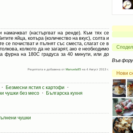
и намачкват (настъргват на ренде). Към тях се
тите яйца, копъра (количество на вкус), солта и
е се почистват и пълнят със сместа, слагат се в
Сподел
 толкова, колкото да не загарят, ако е необходимо
та фурна на 180С градуса за 40 минути, или до
Във фор
Рецептата е добавена от
Manuela85
на 4 Август 2013 г.
Нови с
⋅
Безмесни ястия с картофи
⋅
и чушки без месо
⋅
Българска кухня
ълнени чушки