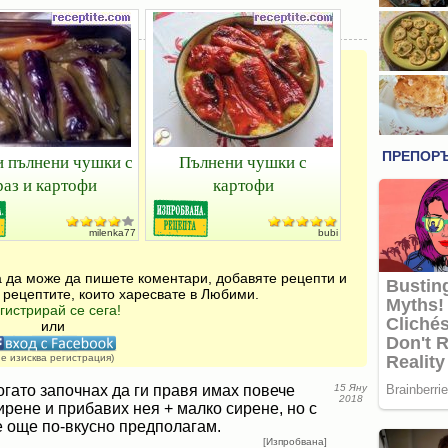
 пълнени чушки с
Пълнени чушки с
раз и картофи
картофи
milenka77
bubi
за да може да пишете коментари, добавяте рецепти и
 рецептите, които харесвате в Любими.
гистрирай се сега!
или
не изисква регистрация)
огато започнах да ги правя имах повече
15 Яну
2018
ирене и прибавих нея + малко сирене, но с
е още по-вкусно предполагам.
[Изпробвана]