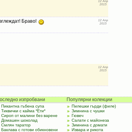
12 Апр
2015
зглеждат! Браво!
12 Апр
2015
12 Апр
2015
оследно изпробвани
Популярни колекции
Пикантна гъбена супа
Пилешки гърди (филе)
Тиквички с кайма *Ети*
Зимнина с чушки
Сироп от малини без варене
Гювеч
Домашен шоколад
Салати с майонеза
Смлян таратор
Зимнина с домати
Баклава с готови обикновени
Извара и рикота