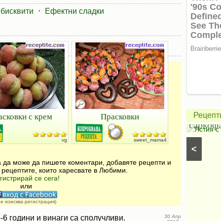
 бисквити
⋅
Ефектни сладки
Крем
с
чиа
Печено
и
пиле
кокосово
в
асковки с крем
Прасковки
Рецепт
мляко
саркоф
Кокосови кремове
⋅
Вегански рецепти
⋅
Постни
Ястия с
десерти
⋅
Вегански десерти
⋅
Кремове, парфета и
vg
sweet_mama4
<
желета
⋅
Ягодови кремове
⋅
Кремове с горски
плодове
за да може да пишете коментари, добавяте рецепти и
 рецептите, които харесвате в Любими.
гистрирай се сега!
или
не изисква регистрация)
5-6 години и винаги са сполучливи.
30 Апр