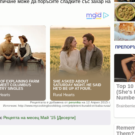
изпичане може да поръсите сладките със захар на
Рецептата е добавена от
perunika
на 12 Април 2015 г.
Източник: http://www.mycookingbookblog.com/pripleteni-kurabii-ot-baba-rusa/
рс
Рецепта на месец Май '15 [Десерти]