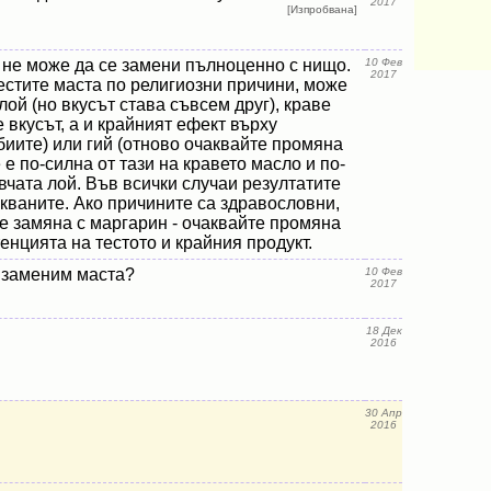
2017
[Изпробвана]
 не може да се замени пълноценно с нищо.
10 Фев
2017
естите маста по религиозни причини, може
лой (но вкусът става съвсем друг), краве
 вкусът, а и крайният ефект върху
биите) или гий (отново очаквайте промяна
 е по-силна от тази на кравето масло и по-
овчата лой. Във всички случаи резултатите
кваните. Ако причините са здравословни,
е замяна с маргарин - очаквайте промяна
тенцията на тестото и крайния продукт.
 заменим маста?
10 Фев
2017
18 Дек
2016
30 Апр
2016