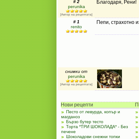
# 2
Благодаря, Рени!
perunika
[Автор на рецептата]
# 1
Пепи, страхотно и
renito
снимки от
perunika
[Автор на рецептата]
Нови рецепти
П
Песто от левурда, копър и
магданоз
Бързо бутер тесто
Торта *ТРИ ШОКОЛАДА* - Без
печене
Шоколадови снежни топки