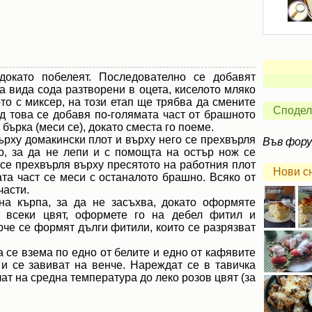
докато побелеят. Последователно се добавят
а вида сода разтворени в оцета, киселото мляко
ото с миксер, на този етап ще трябва да смените
Сподел
ед това се добавя по-голямата част от брашното
е бърка (меси се), докато сместа го поеме.
рху домакински плот и върху него се прехвърля
Във фор
ко, за да не лепи и с помощта на остър нож се
 се прехвърля върху пресятото на работния плот
Нови с
гата част се меси с останалото брашно. Всяко от
части.
на кърпа, за да не засъхва, докато оформяте
т всеки цвят, оформете го на дебел фитил и
арче се формят дълги фитили, които се разрязват
 се взема по едно от белите и едно от кафявите
 и се завиват на венче. Нареждат се в тавичка
чат на средна температура до леко розов цвят (за