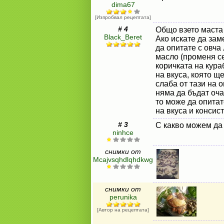
dima67
[Изпробвал рецептата]
# 4
Общо взето маста
Black_Beret
Ако искате да зам
да опитате с овча 
масло (променя се
коричката на кура
на вкуса, която ще
слаба от тази на 
няма да бъдат оча
то може да опитат
на вкуса и консис
# 3
С какво можем да
ninhce
снимки от
Mcajvsqhdlqhdkwg
снимки от
perunika
[Автор на рецептата]