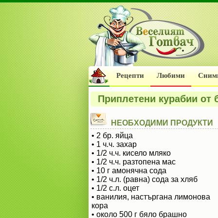
Рецепти
Любими
Сним
Приплетени курабии от 
НЕОБХОДИМИ ПРОДУКТИ
• 2 бр. яйца
• 1 ч.ч. захар
• 1/2 ч.ч. кисело мляко
• 1/2 ч.ч. разтопена мас
• 10 г амонячна сода
• 1/2 ч.л. (равна) сода за хляб
• 1/2 с.л. оцет
• ванилия, настъргана лимонова
кора
• около 500 г бяло брашно