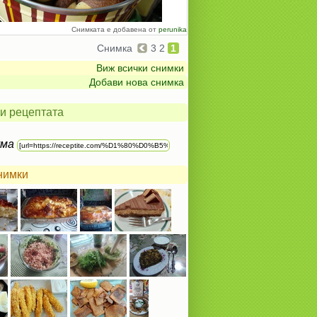
Снимката е добавена от
perunika
Снимка
3
2
1
Виж всички снимки
Добави нова снимка
и рецептата
ума
нимки