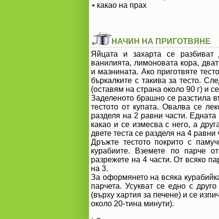
• какао на прах
НАЧИН НА ПРИГОТВЯНЕ
Яйцата и захарта се разбиват 
ванилията, лимоновата кора, дват
и мазнината. Ако приготвяте тест
бъркалките с такива за тесто. Сл
(оставям на страна около 90 г) и с
Заделеното брашно се разстила въ
тестото от купата. Овалва се ле
разделя на 2 равни части. Едната
какао и се измесва с него, а дру
двете теста се разделя на 4 равни 
Дръжте тестото покрито с памуч
курабиите. Вземете по парче о
разрежете на 4 части. От всяко п
на 3.
За оформянето на всяка курабийка
парчета. Усукват се едно с друго
(върху хартия за печене) и се изпи
около 20-тина минути).