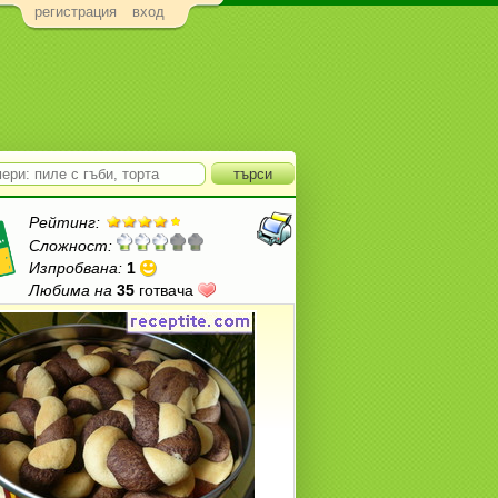
регистрация
вход
Рейтинг:
Сложност:
Изпробвана:
1
Любима на
35
готвача