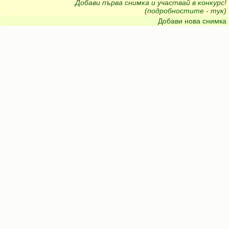
Добави първа снимка и участвай в конкурс!
(подробностите - тук)
Добави нова снимка