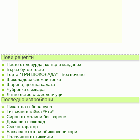
Нови рецепти
Песто от левурда, копър и магданоз
Бързо бутер тесто
Торта *ТРИ ШОКОЛАДА* - Без печене
Шоколадови снежни топки
Шарена, цветна салата
Чубренки с извара
Лятно ястие със зеленчуци
Последно изпробвани
Пикантна гъбена супа
Тиквички с кайма *Ети*
Сироп от малини без варене
Домашен шоколад
Смлян таратор
Баклава с готови обикновени кори
Палачинки от тиквички