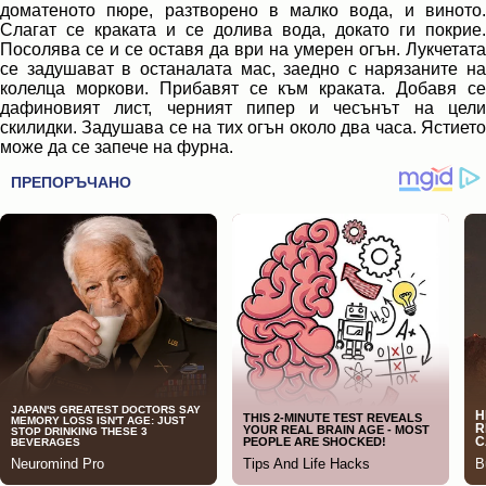
доматеното пюре, разтворено в малко вода, и виното.
Слагат се краката и се долива вода, докато ги покрие.
Посолява се и се оставя да ври на умерен огън. Лукчетата
се задушават в останалата мас, заедно с нарязаните на
колелца моркови. Прибавят се към краката. Добавя се
дафиновият лист, черният пипер и чесънът на цели
скилидки. Задушава се на тих огън около два часа. Ястието
може да се запече на фурна.