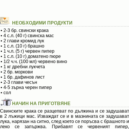
НЕОБХОДИМИ ПРОДУКТИ
• 2-3 бр. свински крака
• 4 с.л. (40 г) свинска мас
• 2 глави кромид лук
• 1 с.л. (10 г) брашно
• 1 ч.л. (5 г) червен пипер
• 1 с.л. (10 г) доматено пюре
• 1/2 ч.ч. (100 мл) червено вино
• 1 кг дребни лукчета
• 2 бр. моркови
• 1 бр. дафинов лист
• 2-3 глави чесън
• 4-5 зърна черен пипер
• сол
НАЧИН НА ПРИГОТВЯНЕ
Свинските крака се разцепват по дължина и се задушават
в 2 лъжици мас. Изваждат се и в мазнината се задушават
лука, нарязан на ситно, след което се поръсва с брашното и
леко се запържва. Прибавят се червеният пипер,