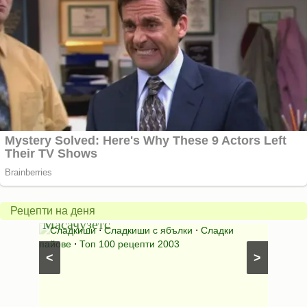
Американски
ябълков
Соден
пай
питка
от
на
Рецепти на деня
Масачузетс
мама
⋅
Сладкиши
⋅
Сладкиши с ябълки
⋅
Сладки
Соден
лени
пайове
⋅
Топ 100 рецепти 2003
питки (б
<
>