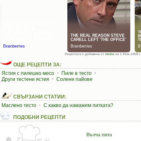
Рецептата е добавена от
eledra
на 1 Юли 2009 г.
ОЩЕ РЕЦЕПТИ ЗА:
Ястия с пилешко месо
⋅
Пиле в тесто
⋅
Други тестени ястия
⋅
Солени пайове
СВЪРЗАНИ СТАТИИ:
Маслено тесто
⋅
С какво да намажем питката?
ПОДОБНИ РЕЦЕПТИ
Вълча пита