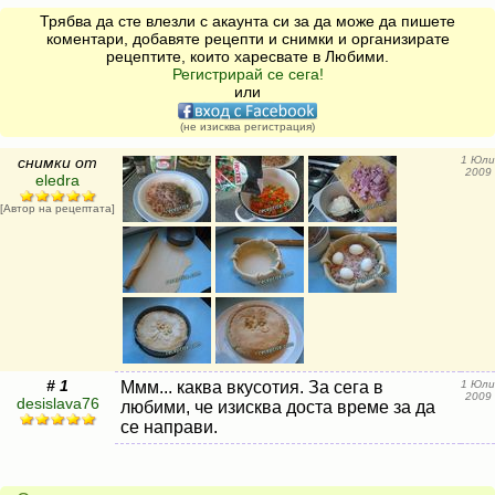
Трябва да сте влезли с акаунта си за да може да пишете
коментари, добавяте рецепти и снимки и организирате
рецептите, които харесвате в Любими.
Регистрирай се сега!
или
(не изисква регистрация)
снимки от
1 Юли
2009
eledra
[Автор на рецептата]
# 1
Ммм... каква вкусотия. За сега в
1 Юли
2009
desislava76
любими, че изисква доста време за да
се направи.