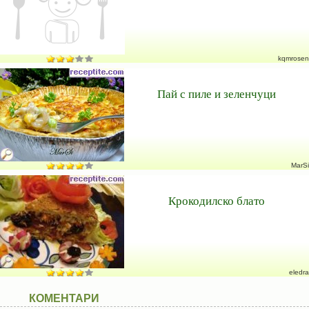
kqmrosen
Пай с пиле и зеленчуци
MarSi
Крокодилско блато
eledra
КОМЕНТАРИ