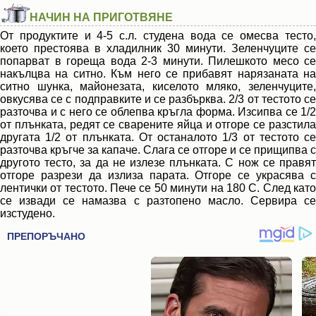
НАЧИН НА ПРИГОТВЯНЕ
От продуктите и 4-5 с.л. студена вода се омесва тесто,
което престоява в хладилник 30 минути. Зеленчуците се
попарват в гореща вода 2-3 минути. Пилешкото месо се
накълцва на ситно. Към него се прибавят нарязаната на
ситно шунка, майонезата, киселото мляко, зеленчуците,
овкусява се с подправките и се разбърква. 2/3 от тестото се
разточва и с него се облепва кръгла форма. Изсипва се 1/2
от плънката, редят се сварените яйца и отгоре се разстила
другата 1/2 от плънката. От останалото 1/3 от тестото се
разточва кръгче за капаче. Слага се отгоре и се прищипва с
другото тесто, за да не излезе плънката. С нож се правят
отгоре разрези да излиза парата. Отгоре се украсява с
лентички от тестото. Пече се 50 минути на 180 С. След като
се извади се намазва с разтопено масло. Сервира се
изстудено.