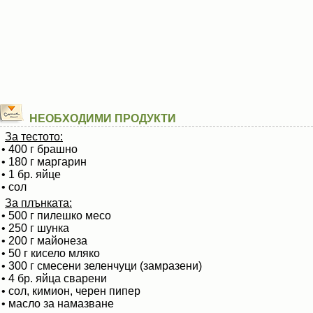
НЕОБХОДИМИ ПРОДУКТИ
За тестото:
• 400 г брашно
• 180 г маргарин
• 1 бр. яйце
• сол
За плънката:
• 500 г пилешко месо
• 250 г шунка
• 200 г майонеза
• 50 г кисело мляко
• 300 г смесени зеленчуци (замразени)
• 4 бр. яйца сварени
• сол, кимион, черен пипер
• масло за намазване