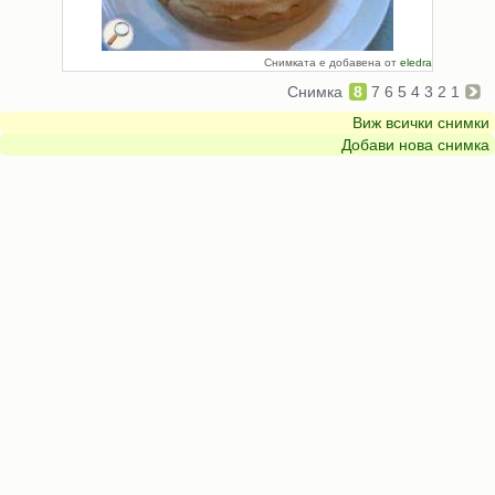
Снимката е добавена от
eledra
Снимка
8
7
6
5
4
3
2
1
Виж всички снимки
Добави нова снимка