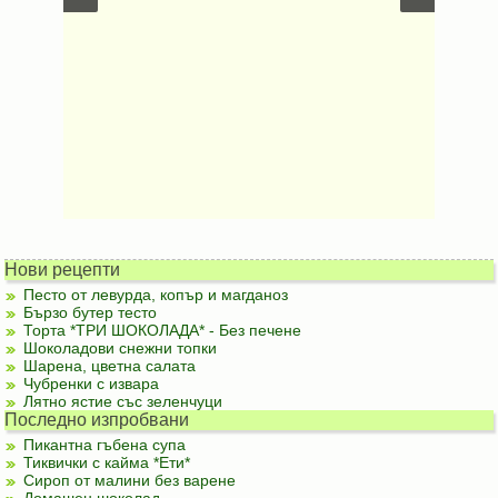
Безмесни
Нови рецепти
Песто от левурда, копър и магданоз
Бързо бутер тесто
Торта *ТРИ ШОКОЛАДА* - Без печене
Шоколадови снежни топки
Шарена, цветна салата
Чубренки с извара
Лятно ястие със зеленчуци
Последно изпробвани
Пикантна гъбена супа
Тиквички с кайма *Ети*
Сироп от малини без варене