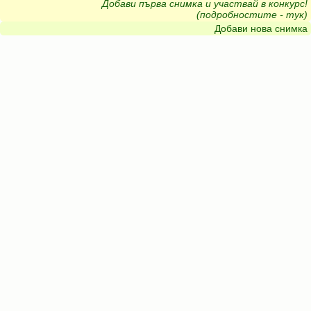
Добави първа снимка и участвай в конкурс!
(подробностите - тук)
Добави нова снимка