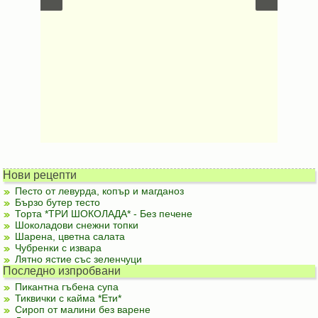
Нови рецепти
Песто от левурда, копър и магданоз
Бързо бутер тесто
Торта *ТРИ ШОКОЛАДА* - Без печене
Шоколадови снежни топки
Шарена, цветна салата
Чубренки с извара
Лятно ястие със зеленчуци
Последно изпробвани
Пикантна гъбена супа
Тиквички с кайма *Ети*
Сироп от малини без варене