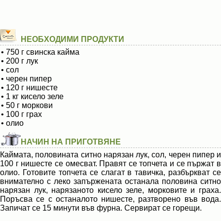
НЕОБХОДИМИ ПРОДУКТИ
• 750 г свинска кайма
• 200 г лук
• сол
• черен пипер
• 120 г нишесте
• 1 кг кисело зеле
• 50 г моркови
• 100 г грах
• олио
НАЧИН НА ПРИГОТВЯНЕ
Каймата, половината ситно нарязан лук, сол, черен пипер и
100 г нишесте се омесват. Правят се топчета и се пържат в
олио. Готовите топчета се слагат в тавичка, разбъркват се
внимателно с леко запържената останала половина ситно
нарязан лук, нарязаното кисело зеле, морковите и граха.
Поръсва се с останалото нишесте, разтворено във вода.
Запичат се 15 минути във фурна. Сервират се горещи.