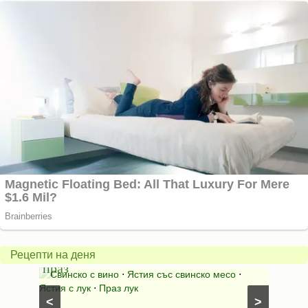
Пърж
карто
Свинско
с
с
бърка
Рецепти на деня
праз
яйца
 с
Свинско с вино
⋅
Ястия със свинско месо
⋅
Карто
ушки
⋅
Ястия с лук
⋅
Праз лук
Картофе
<
>
ени
Предяст