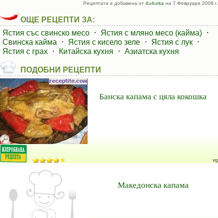
Рецептата е добавена от
4u4urka
на 7 Февруари 2008 г.
ОЩЕ РЕЦЕПТИ ЗА:
Ястия със свинско месо
⋅
Ястия с мляно месо (кайма)
⋅
Свинска кайма
⋅
Ястия с кисело зеле
⋅
Ястия с лук
⋅
Ястия с грах
⋅
Китайска кухня
⋅
Азиатска кухня
ПОДОБНИ РЕЦЕПТИ
Банска капама с цяла кокошка
vg
Македонска капама