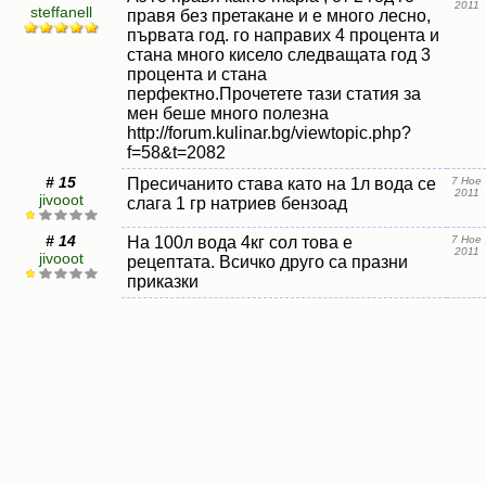
2011
steffanell
правя без претакане и е много лесно,
първата год. го направих 4 процента и
стана много кисело следващата год 3
процента и стана
перфектно.Прочетете тази статия за
мен беше много полезна
http://forum.kulinar.bg/viewtopic.php?
f=58&t=2082
# 15
Пресичанито става като на 1л вода се
7 Ное
2011
jivooot
слага 1 гр натриев бензоад
# 14
На 100л вода 4кг сол това е
7 Ное
2011
jivooot
рецептата. Всичко друго са празни
приказки