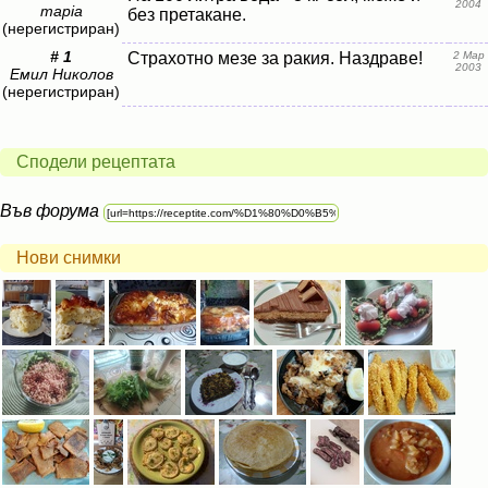
2004
mapia
без претакане.
(нерегистриран)
# 1
Страхотно мезе за ракия. Наздраве!
2 Мар
2003
Емил Николов
(нерегистриран)
Сподели рецептата
Във форума
Нови снимки