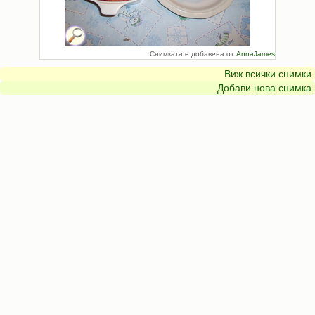
Снимката е добавена от
AnnaJames
Виж всички снимки
Добави нова снимка