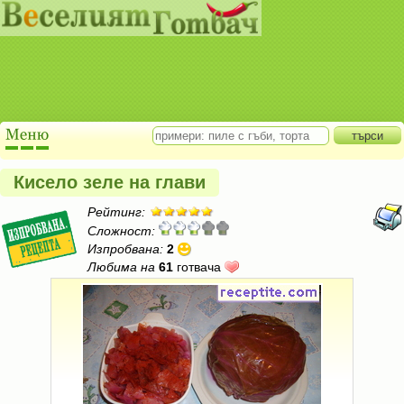
Кисело зеле на глави
Рейтинг:
Сложност:
Изпробвана:
2
Любима на
61
готвача