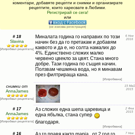
коментари, добавяте рецепти и снимки и организирате
рецептите, които харесвате в Любими.
Регистрирай се сега!
или
(не изисква регистрация)
# 18
Миналата година го направих по този
6 Ное
2016
Slavina
начин без да го претакам и добавям
каквото и да е, но солта намалих до
[Изпробвал рецептата]
4%. Единствено сложих малко
червено цвекло за цвят. Стана много
добре. Тази година по същия начин.
Ползвам чешмяна вода, но я минавам
през филтрираща кана.
[Изпробвана]
снимки от
15 Май
2015
AnnaJames
[Изпробвал рецептата]
# 17
Аз сложих една шепа царевица и
2 Фев
2015
AnnaJames
една ябълка, стана супер
благодаря.
[Изпробвал рецептата]
[Изпробвана]
# 16
Аз го правя както mapia , от 2 год го
7 Ное