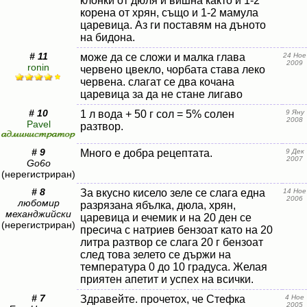
клонки от дюля и вишна както и 1-2
корена от хрян, също и 1-2 мамула
царевица. Аз ги поставям на дъното
на бидона.
# 11
може да се сложи и малка глава
24 Ное
2009
ronin
червено цвекло, чорбата става леко
червена. слагат се два кочана
царевица за да не стане лигаво
# 10
1 л вода + 50 г сол = 5% солен
9 Яну
2008
Pavel
разтвор.
# 9
Много е добра рецептата.
9 Дек
2007
Go6o
(нерегистриран)
# 8
За вкусно кисело зеле се слага една
14 Ное
2006
любомир
разрязана ябълка, дюла, хрян,
механджийски
царевица и ечемик и на 20 ден се
(нерегистриран)
пресича с натриев бензоат като на 20
литра разтвор се слага 20 г бензоат
след това зелето се държи на
температура 0 до 10 градуса. Желая
приятен апетит и успех на всички.
# 7
Здравейте. прочетох, че Стефка
4 Ное
2005