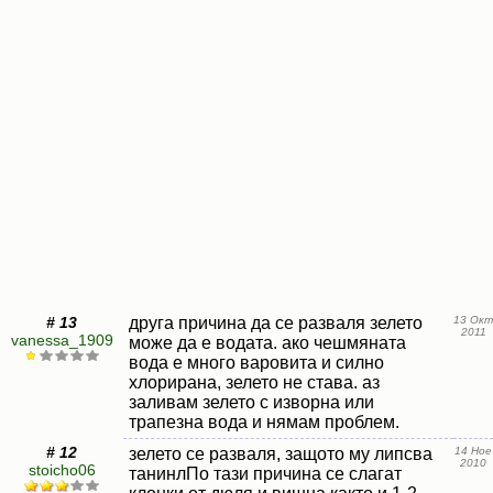
# 13
друга причина да се разваля зелето
13 Окт
2011
vanessa_1909
може да е водата. ако чешмяната
вода е много варовита и силно
хлорирана, зелето не става. аз
заливам зелето с изворна или
трапезна вода и нямам проблем.
# 12
зелето се разваля, защото му липсва
14 Ное
2010
stoicho06
танинлПо тази причина се слагат