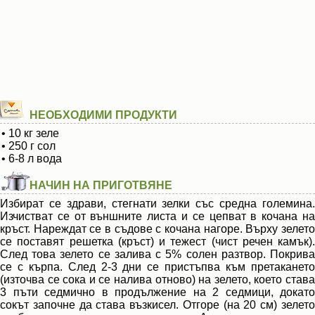
НЕОБХОДИМИ ПРОДУКТИ
• 10 кг зеле
• 250 г сол
• 6-8 л вода
НАЧИН НА ПРИГОТВЯНЕ
Избират се здрави, стегнати зелки със средна големина.
Изчистват се от външните листа и се цепват в кочана на
кръст. Нареждат се в съдове с кочана нагоре. Върху зелето
се поставят решетка (кръст) и тежест (чист речен камък).
След това зелето се залива с 5% солен разтвор. Покрива
се с кърпа. След 2-3 дни се пристъпва към претакането
(източва се сока и се налива отново) на зелето, което става
3 пъти седмично в продължение на 2 седмици, докато
сокът започне да става възкисел. Отгоре (на 20 см) зелето