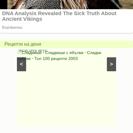
Американски
ябълков
Соден
пай
питка
от
на
Рецепти на деня
Масачузетс
мама
⋅
Сладкиши
⋅
Сладкиши с ябълки
⋅
Сладки
Соден
лени
пайове
⋅
Топ 100 рецепти 2003
питки (б
<
>