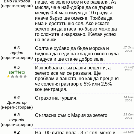
Емо Николов
пише, че зелето все и се разваля. Аз
(нерегистриран)
мисля, че е най-добре да се държи
между 0-4 максимум до 10 градуса
иначе бързо ще омекне. Трябва да
има и достатъчно сол. Ако искате
зелето ви да втаса по-бързо може да
го сложите и нарязано. Желая успех
на всички.
# 6
Солта е хубаво да бъде морска и
17 Окт
2005
ognjan
бидона да седи на хладно около нула
(нерегистриран)
градуса и ще стане добро зеле.
# 5
Изпробвала съм разни рецепти, а
27 Яну
2005
steff4eto
зелето все ми се разваля. Ще
пробвам и вашата, но как да преценя
че соления разтвор е 5% или 2,5%
концентрация.
# 4
Страхотна туршия.
14 Ное
2004
Димитър
(нерегистриран)
# 3
Съгласна съм с Мария за зелето.
23 Сеп
2004
evgenia
(нерегистриран)
# 2
На 100 литра вода - 3 кг сол, може и
23 Сеп