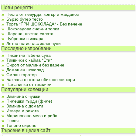
Нови рецепти
Песто от левурда, копър и магданоз
Бързо бутер тесто
Торта *ТРИ ШОКОЛАДА* - Без печене
Шоколадови снежни топки
Шарена, цветна салата
Чубренки с извара
Лятно ястие със зеленчуци
Последно изпробвани
Пикантна гъбена супа
Тиквички с кайма *Ети*
Сироп от малини без варене
Домашен шоколад
Смлян таратор
Баклава с готови обикновени кори
Палачинки от тиквички
Популярни колекции
Зимнина с чушки
Пилешки гърди (филе)
Зимнина с домати
Извара и рикота
Мариновано месо и риба
Гювеч
Топено сирене
Търсене в целия сайт