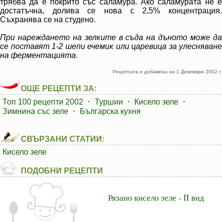
трябва да е покрито със саламура. Ако саламурата не е
достатъчна, долива се нова с 2,5% концентрация.
Съхранява се на студено.
При нареждането на зелките в съда на дъното може да
се поставят 1-2 шепи ечемик или царевица за улесняване
на ферментацията.
Рецептата е добавена на 1 Декември 2002 г.
ОЩЕ РЕЦЕПТИ ЗА:
Топ 100 рецепти 2002
⋅
Туршии
⋅
Кисело зеле
⋅
Зимнина със зеле
⋅
Българска кухня
СВЪРЗАНИ СТАТИИ:
Кисело зеле
ПОДОБНИ РЕЦЕПТИ
Рязано кисело зеле - II вид