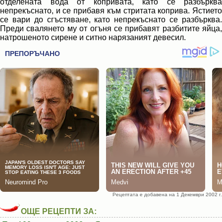
отделената вода от копривата, като се разбърква
непрекъснато, и се прибавя към стритата коприва. Ястието
се вари до сгъстяване, като непрекъснато се разбърква.
Преди свалянето му от огъня се прибавят разбитите яйца,
натрошеното сирене и ситно нарязаният девесил.
Рецептата е добавена на 1 Декември 2002 г.
ОЩЕ РЕЦЕПТИ ЗА: