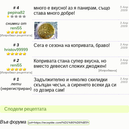
# 4
много е вкусно! аз я панирам, също
5 Апр
2009
pepina82
става много добре!
снимки от
3 Апр
2009
reni55
[Изпробвал рецептата]
# 3
Сега е сезона на копривата, браво!
3 Апр
2009
hristov99999
# 2
Копривата стана супер вкусна, но
3 Апр
2009
reni55
вместо девесил сложих джоджен!
[Изпробвана]
[Изпробвал рецептата]
# 1
Задължително и няколко скилидки
3 Апр
2003
лети
скълцан чесън, а сиренето всеки да си
(нерегистриран)
го дозира сам!
Сподели рецептата
Във форума