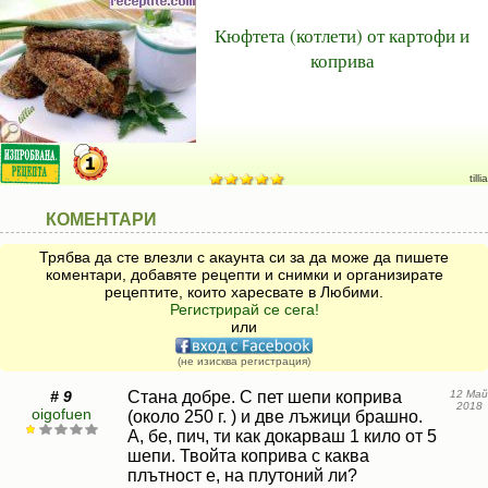
Кюфтета (котлети) от картофи и
коприва
tillia
КОМЕНТАРИ
Трябва да сте влезли с акаунта си за да може да пишете
коментари, добавяте рецепти и снимки и организирате
рецептите, които харесвате в Любими.
Регистрирай се сега!
или
(не изисква регистрация)
# 9
Стана добре. С пет шепи коприва
12 Май
2018
oigofuen
(около 250 г. ) и две лъжици брашно.
А, бе, пич, ти как докарваш 1 кило от 5
шепи. Твойта коприва с каква
плътност е, на плутоний ли?