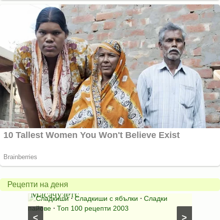
Американски
ябълков
Соден
пай
питка
от
на
Рецепти на деня
Масачузетс
мама
⋅
Сладкиши
⋅
Сладкиши с ябълки
⋅
Сладки
Соден
лени
пайове
⋅
Топ 100 рецепти 2003
питки (б
<
>