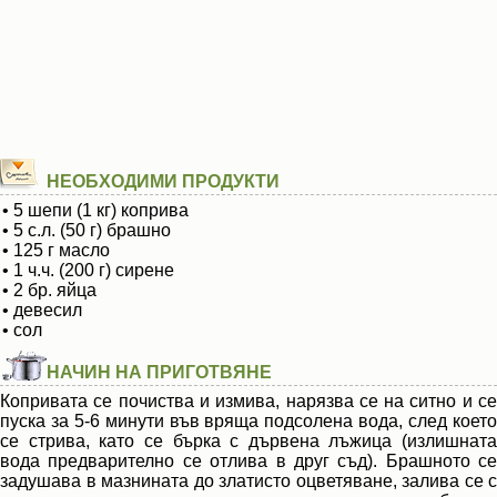
НЕОБХОДИМИ ПРОДУКТИ
• 5 шепи (1 кг) коприва
• 5 с.л. (50 г) брашно
• 125 г масло
• 1 ч.ч. (200 г) сирене
• 2 бр. яйца
• девесил
• сол
НАЧИН НА ПРИГОТВЯНЕ
Копривата се почиства и измива, нарязва се на ситно и се
пуска за 5-6 минути във вряща подсолена вода, след което
се стрива, като се бърка с дървена лъжица (излишната
вода предварително се отлива в друг съд). Брашното се
задушава в мазнината до златисто оцветяване, залива се с