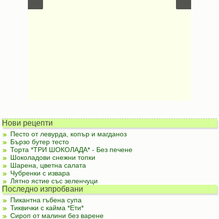
Нови рецепти
Песто от левурда, копър и магданоз
Бързо бутер тесто
Торта *ТРИ ШОКОЛАДА* - Без печене
Шоколадови снежни топки
Шарена, цветна салата
Чубренки с извара
Лятно ястие със зеленчуци
Последно изпробвани
Пикантна гъбена супа
Тиквички с кайма *Ети*
Сироп от малини без варене