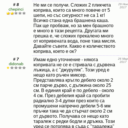
# 8
Не ми се получи. Сложих 2 пликчета
29 Ное
2017
chepinci
коприва, които са много повече от 5
шепи, но със сигурност не са 1 кг!
Всичко стана една брашнена каша.
Пак ще пробвам, но за мен брашното
е много в тази рецепта. Другата ми
грешка е, че сложих прекалено много
от копривената вода, поне така мисля.
Давайте съвети. Какво е количеството
коприва, което е ок?
# 7
Имам едно уточнение - някога
26 Мар
2017
didonab
копривата не се е стривала с дървена
лъжица, а с "джуруляк". Този уред е
нещо като ръчен миксер.
Представлява кръгло дебело около 2
см парче дърво, с дължина около 25
см. В единия край е по дебело - около
4 см. През дебелия край са пробити
радиално 3-4 дупки през които са
промушени напречно дебели 5-6 мм
пръчки така че да стърчат около 2 см
от дървото. Получава се нещо като
таралеж с редки бодли и дръжка. Този
уред се потопява в съда с "таралежа"