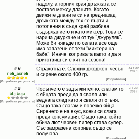
надолу, а горния края дръжката се
поставя между дланите. Когато
движите дланите си напред-назад,
дръжката между тях се върти и
потопения в съда край разбива
съдържанието и като миксер. Това се
нарича джуркане и от тук "джуруляк".
Може би някъде по селата все още
има запазени от тези "миксери на
баба"! Иначе, копривата както и да я
приготвиш си е хит на сезона!
# 6
Страхотна е. Сложих джоджен, чесън
14 Ное
2015
neli_asneli
и сирене около 400 гр.
[Изпробвана]
[Изпробвал рецептата]
# 5
Чесънчето е задължително, слагам го
8 Ное
2014
bbj.bojo
с яйцата преди да я сваля или
веднага след като я сваля от огъня.
[Изпробвал рецептата]
Също така слагам и повечко яйца.
Сиренето е на вкус, всеки си слага
преди консумация. Също така, който
обича лют червен пипер става супер.
Със замразена коприва също се
получава.
[Изпробвана]