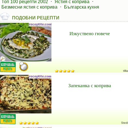
Топ 100 рецепти 2002
⋅
Ястия с коприва
⋅
Безмесни ястия с коприва
⋅
Българска кухня
ПОДОБНИ РЕЦЕПТИ
Изкуствено гювече
tillia
Запеканка с коприва
Stedi