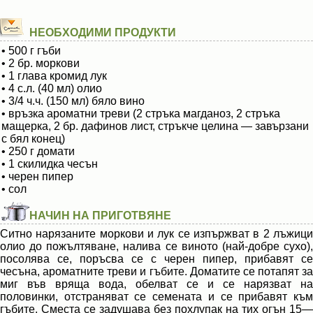
НЕОБХОДИМИ ПРОДУКТИ
• 500 г гъби
• 2 бр. моркови
• 1 глава кромид лук
• 4 с.л. (40 мл) олио
• 3/4 ч.ч. (150 мл) бяло вино
• връзка ароматни треви (2 стръка магданоз, 2 стръка
мащерка, 2 бр. дафинов лист, стръкче целина — завързани
с бял конец)
• 250 г домати
• 1 скилидка чесън
• черен пипер
• сол
НАЧИН НА ПРИГОТВЯНЕ
Ситно нарязаните моркови и лук се изпържват в 2 лъжици
олио до пожълтяване, налива се виното (най-добре сухо),
посолява се, поръсва се с черен пипер, прибавят се
чесъна, ароматните треви и гъбите. Доматите се потапят за
миг във вряща вода, обелват се и се нарязват на
половинки, отстраняват се семената и се прибавят към
гъбите. Сместа се задушава без похлупак на тих огън 15—