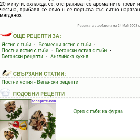
20 минути, охлажда се, отстраняват се ароматните треви и
чесъна, прибавя се олио н се поръсва със ситно нарязан
магданоз.
Рецептата е добавена на 24 Май 2003 г.
ОЩЕ РЕЦЕПТИ ЗА:
Ястия с гъби
⋅
Безмесни ястия с гъби
⋅
Постни ястия с гъби
⋅
Вегански ястия с гъби
⋅
Вегански рецепти
⋅
Английска кухня
СВЪРЗАНИ СТАТИИ:
Постни ястия - Вегански рецепти
ПОДОБНИ РЕЦЕПТИ
Ориз с гъби на фурна