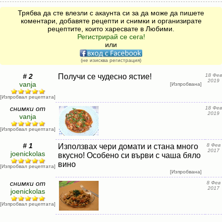
Трябва да сте влезли с акаунта си за да може да пишете
коментари, добавяте рецепти и снимки и организирате
рецептите, които харесвате в Любими.
Регистрирай се сега!
или
(не изисква регистрация)
# 2
Получи се чудесно ястие!
18 Фев
2019
vanja
[Изпробвана]
[Изпробвал рецептата]
снимки от
18 Фев
2019
vanja
[Изпробвал рецептата]
# 1
Използвах чери домати и стана много
8 Фев
2017
joenickolas
вкусно! Особено си върви с чаша бяло
вино
[Изпробвал рецептата]
[Изпробвана]
снимки от
8 Фев
2017
joenickolas
[Изпробвал рецептата]