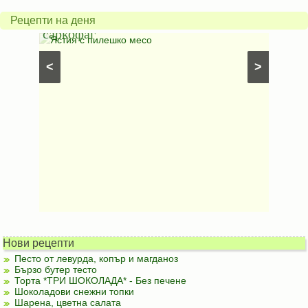
в
грахо
Рецепти на деня
саркофаг
фили
Постни
Ястия с пилешко месо
Карто
рфета и
⋅
Постни
<
>
ски
картофи
Безмесни
Нови рецепти
Песто от левурда, копър и магданоз
Бързо бутер тесто
Торта *ТРИ ШОКОЛАДА* - Без печене
Шоколадови снежни топки
Шарена, цветна салата