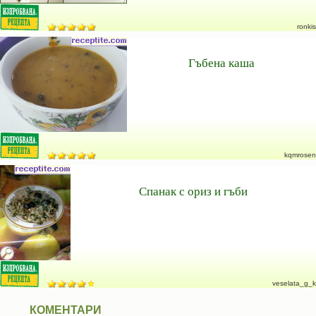
ronkis
Гъбена каша
kqmrosen
Спанак с ориз и гъби
veselata_g_k
КОМЕНТАРИ