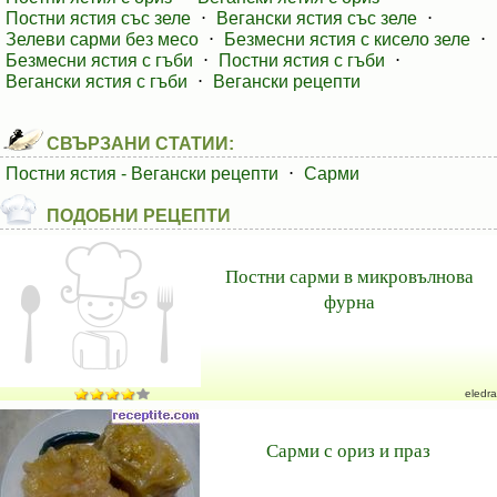
Постни ястия със зеле
⋅
Вегански ястия със зеле
⋅
Зелеви сарми без месо
⋅
Безмесни ястия с кисело зеле
⋅
Безмесни ястия с гъби
⋅
Постни ястия с гъби
⋅
Вегански ястия с гъби
⋅
Вегански рецепти
СВЪРЗАНИ СТАТИИ:
Постни ястия - Вегански рецепти
⋅
Сарми
ПОДОБНИ РЕЦЕПТИ
Постни сарми в микровълнова
фурна
eledra
Сарми с ориз и праз