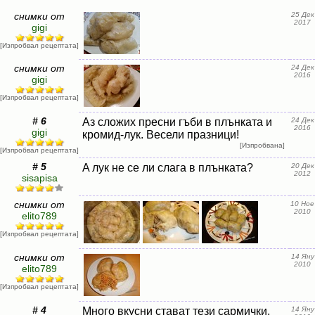
снимки от
25 Дек
2017
gigi
[Изпробвал рецептата]
снимки от
24 Дек
2016
gigi
[Изпробвал рецептата]
# 6
Аз сложих пресни гъби в плънката и
24 Дек
2016
gigi
кромид-лук. Весели празници!
[Изпробвана]
[Изпробвал рецептата]
# 5
A лук не се ли слага в плънката?
20 Дек
2012
sisapisa
снимки от
10 Ное
2010
elito789
[Изпробвал рецептата]
снимки от
14 Яну
2010
elito789
[Изпробвал рецептата]
# 4
Много вкусни стават тези сармички,
14 Яну