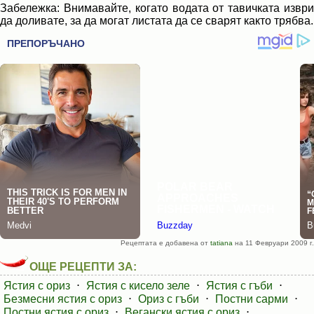
Забележка: Внимавайте, когато водата от тавичката изври
да доливате, за да могат листата да се сварят както трябва.
Рецептата е добавена от
tatiana
на 11 Февруари 2009 г.
ОЩЕ РЕЦЕПТИ ЗА:
Ястия с ориз
⋅
Ястия с кисело зеле
⋅
Ястия с гъби
⋅
Безмесни ястия с ориз
⋅
Ориз с гъби
⋅
Постни сарми
⋅
Постни ястия с ориз
⋅
Вегански ястия с ориз
⋅