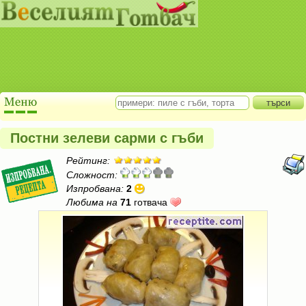
Постни зелеви сарми с гъби
Рейтинг:
Сложност:
Изпробвана:
2
Любима на
71
готвача