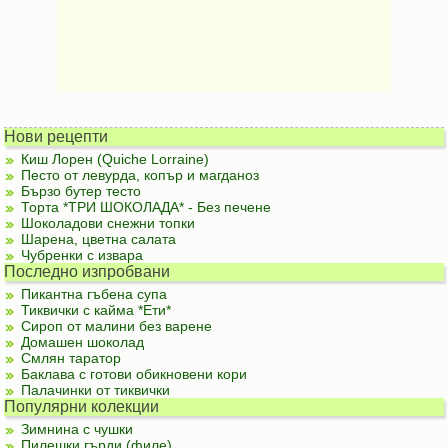
Нови рецепти
Киш Лорен (Quiche Lorraine)
Песто от левурда, копър и магданоз
Бързо бутер тесто
Торта *ТРИ ШОКОЛАДА* - Без печене
Шоколадови снежни топки
Шарена, цветна салата
Чубренки с извара
Последно изпробвани
Пикантна гъбена супа
Тиквички с кайма *Ети*
Сироп от малини без варене
Домашен шоколад
Смлян таратор
Баклава с готови обикновени кори
Палачинки от тиквички
Популярни колекции
Зимнина с чушки
Пилешки гърди (филе)