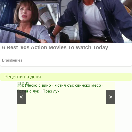
Пърж
карто
Свинско
с
с
бърка
Рецепти на деня
праз
яйца
 с
Свинско с вино
⋅
Ястия със свинско месо
⋅
Карто
ушки
⋅
Ястия с лук
⋅
Праз лук
Картофе
<
>
ени
Предяст