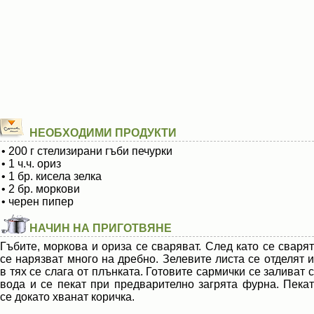
НЕОБХОДИМИ ПРОДУКТИ
• 200 г стелизирани гъби печурки
• 1 ч.ч. ориз
• 1 бр. кисела зелка
• 2 бр. моркови
• черен пипер
НАЧИН НА ПРИГОТВЯНЕ
Гъбите, моркова и ориза се сваряват. След като се сварят
се нарязват много на дребно. Зелевите листа се отделят и
в тях се слага от плънката. Готовите сармички се заливат с
вода и се пекат при предварително загрята фурна. Пекат
се докато хванат коричка.