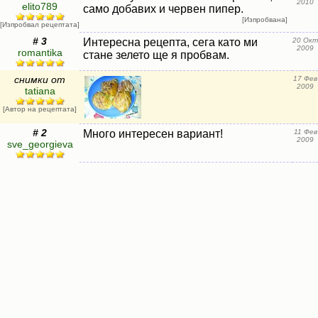
2010
elito789
само добавих и червен пипер.
[Изпробвана]
[Изпробвал рецептата]
# 3
Интересна рецепта, сега като ми
20 Окт
2009
romantika
стане зелето ще я пробвам.
снимки от
17 Фев
2009
tatiana
[Автор на рецептата]
# 2
Много интересен вариант!
11 Фев
2009
sve_georgieva