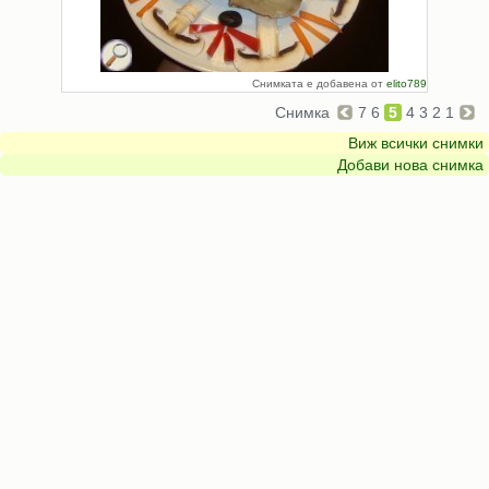
Снимката е добавена от
elito789
Снимка
7
6
5
4
3
2
1
Виж всички снимки
Добави нова снимка