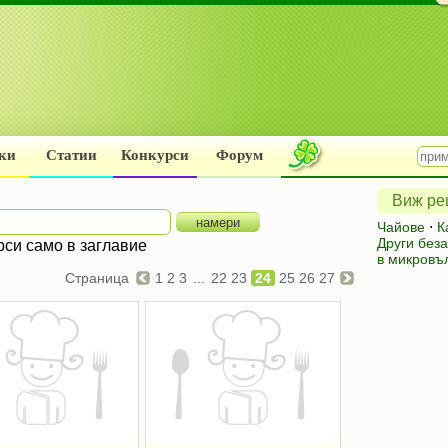
ки
Статии
Конкурси
Форум
Виж рец
Чайове
⋅
К
Други без
рси само в заглавие
в микровъ
Страница
1
2
3
...
22
23
24
25
26
27