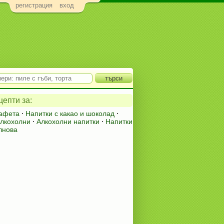
регистрация
вход
епти за:
афета
⋅
Напитки с какао и шоколад
⋅
алкохолни
⋅
Алкохолни напитки
⋅
Напитки
лнова