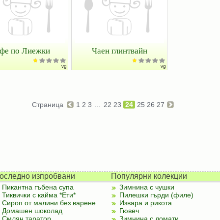
фе по Лиежки
Чаен глинтвайн
vg
vg
Страница
1
2
3
...
22
23
24
25
26
27
оследно изпробвани
Популярни колекции
Пикантна гъбена супа
Зимнина с чушки
Тиквички с кайма *Ети*
Пилешки гърди (филе)
Сироп от малини без варене
Извара и рикота
Домашен шоколад
Гювеч
Смлян таратор
Зимнина с домати