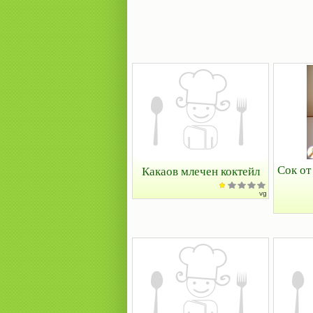
Сок от
Какаов млечен коктейл
vg