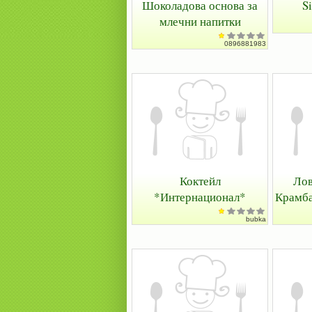
Шоколадова основа за
S
млечни напитки
0896881983
Коктейл
Лов
*Интернационал*
Крамба
bubka