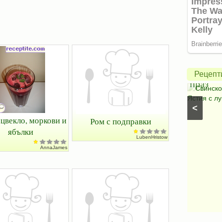
Зелена
салата
с
авокадо
Свинск
и
с
Рецепт
моцарела
праз
Салати с моркови
⋅
Моцарела
⋅
Салати с
Свинско
царевица
⋅
Салати без месо
⋅
Салати с чушки
⋅
Ястия с лу
<
Салати с авокадо
⋅
Салати с марули (зелени
салати)
 цвекло, моркови и
Ром с подправки
ябълки
LubenHristow
AnnaJames