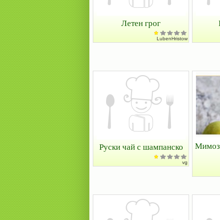
Летен грог
LubenHristow
Мимоза
Руски чай с шампанско
vg