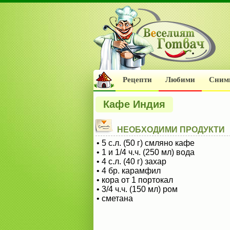
Рецепти
Любими
Сним
Кафе Индия
НЕОБХОДИМИ ПРОДУКТИ
• 5 с.л. (50 г) смляно кафе
• 1 и 1/4 ч.ч. (250 мл) вода
• 4 с.л. (40 г) захар
• 4 бр. карамфил
• кора от 1 портокал
• 3/4 ч.ч. (150 мл) ром
• сметана