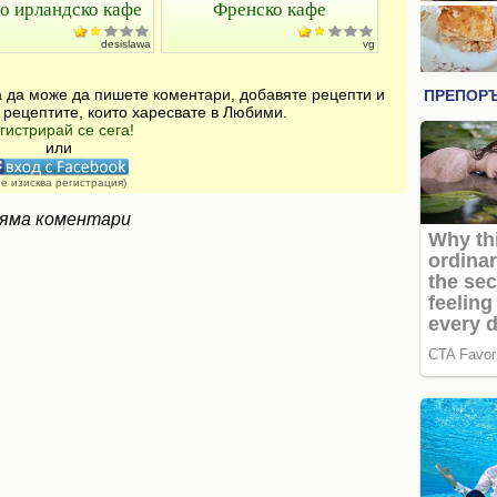
о ирландско кафе
Френско кафе
desislawa
vg
за да може да пишете коментари, добавяте рецепти и
 рецептите, които харесвате в Любими.
гистрирай се сега!
или
не изисква регистрация)
яма коментари