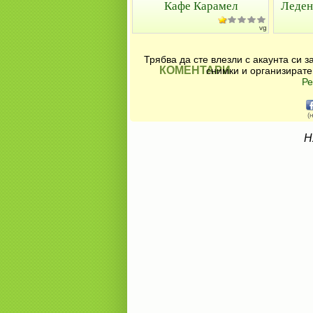
Кафе Карамел
Леден
vg
Трябва да сте влезли с акаунта си 
КОМЕНТАРИ
снимки и организирате
Ре
(
Н