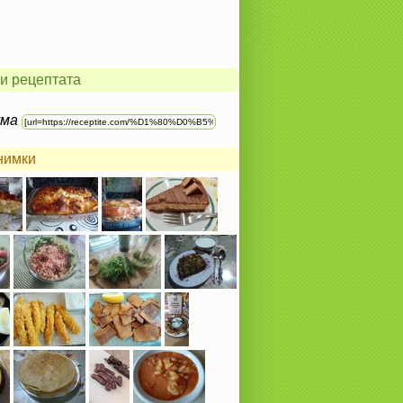
и рецептата
ума
нимки