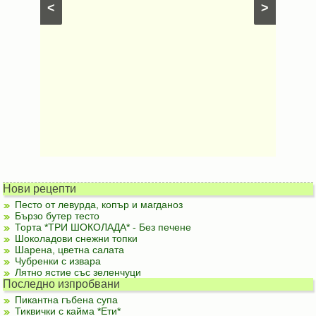
<
>
Нови рецепти
Песто от левурда, копър и магданоз
Бързо бутер тесто
Торта *ТРИ ШОКОЛАДА* - Без печене
Шоколадови снежни топки
Шарена, цветна салата
Чубренки с извара
Лятно ястие със зеленчуци
Последно изпробвани
Пикантна гъбена супа
Тиквички с кайма *Ети*