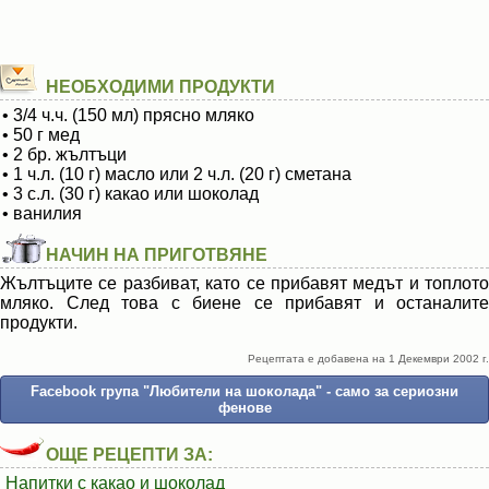
НЕОБХОДИМИ ПРОДУКТИ
• 3/4 ч.ч. (150 мл) прясно мляко
• 50 г мед
• 2 бр. жълтъци
• 1 ч.л. (10 г) масло или 2 ч.л. (20 г) сметана
• 3 с.л. (30 г) какао или шоколад
• ванилия
НАЧИН НА ПРИГОТВЯНЕ
Жълтъците се разбиват, като се прибавят медът и топлото
мляко. След това с биене се прибавят и останалите
продукти.
Рецептата е добавена на 1 Декември 2002 г.
Facebook група "Любители на шоколада" - само за сериозни
фенове
ОЩЕ РЕЦЕПТИ ЗА:
Напитки с какао и шоколад