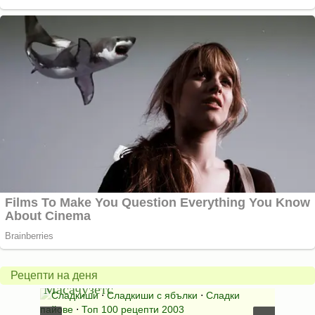
Американски
ябълков
Соден
пай
питка
от
на
Рецепти на деня
Масачузетс
мама
⋅
Сладкиши
⋅
Сладкиши с ябълки
⋅
Сладки
Соден
лени
пайове
⋅
Топ 100 рецепти 2003
питки (б