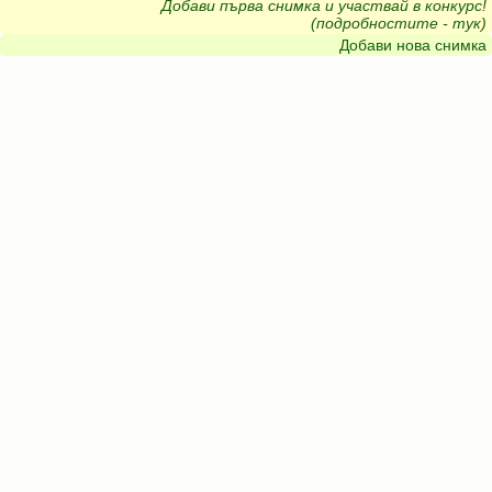
Добави първа снимка и участвай в конкурс!
(подробностите - тук)
Добави нова снимка