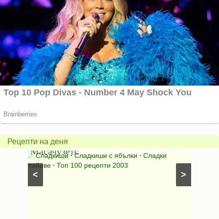
Американски
ябълков
Соден
пай
питка
от
на
Рецепти на деня
Масачузетс
мама
⋅
Сладкиши
⋅
Сладкиши с ябълки
⋅
Сладки
Соден
лени
пайове
⋅
Топ 100 рецепти 2003
питки (б
<
>