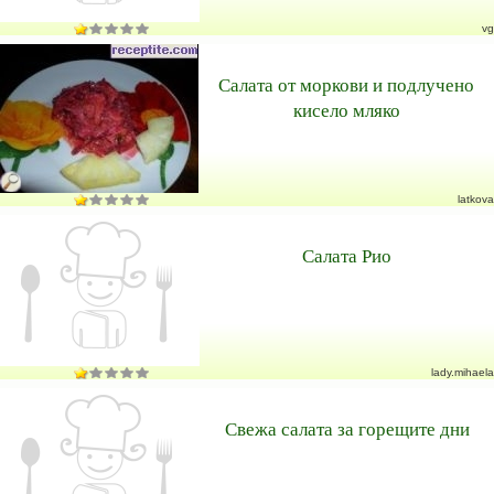
vg
Салата от моркови и подлучено
кисело мляко
latkova
Салата Рио
lady.mihaela
Свежа салата за горещите дни