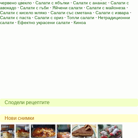
червено цвекло
⋅
Салати с ябълки
⋅
Салати с ананас
⋅
Салати с
авокадо
⋅
Салати с гъби
⋅
Яйчени салати
⋅
Салати с майонеза
⋅
Салати с кисело мляко
⋅
Салати със сметана
⋅
Салати с извара
⋅
Салати с паста
⋅
Салати с ориз
⋅
Топли салати
⋅
Нетрадиционни
салати
⋅
Ефектно украсени салати
⋅
Киноа
Сподели рецептите
Нови снимки