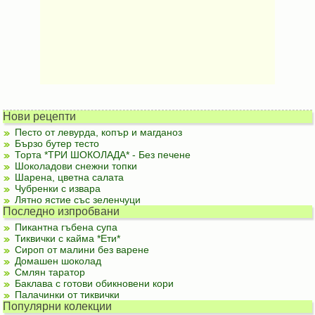
Нови рецепти
Песто от левурда, копър и магданоз
Бързо бутер тесто
Торта *ТРИ ШОКОЛАДА* - Без печене
Шоколадови снежни топки
Шарена, цветна салата
Чубренки с извара
Лятно ястие със зеленчуци
Последно изпробвани
Пикантна гъбена супа
Тиквички с кайма *Ети*
Сироп от малини без варене
Домашен шоколад
Смлян таратор
Баклава с готови обикновени кори
Палачинки от тиквички
Популярни колекции