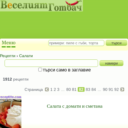
Рецепти
›
Салати
търси само в заглавие
1912
рецепти
Страница
1
2
3
...
80
81
82
83
84
...
90
91
92
Салата с домати и сметана