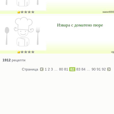
sweet666
Извара с доматено пюре
vg
1912
рецепти
Страница
1
2
3
...
80
81
82
83
84
...
90
91
92