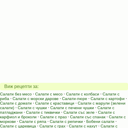
Виж рецепти за:
Салати без месо
⋅
Салати с месо
⋅
Салати с колбаси
⋅
Салати с
риба
⋅
Салати с морски дарове
⋅
Салати-пюре
⋅
Салати с картофи
⋅
Салати с домати
⋅
Салати с краставици
⋅
Салати с марули (зелени
салати)
⋅
Салати с чушки
⋅
Салати с печени чушки
⋅
Салати с
патладжани
⋅
Салати с тиквички
⋅
Салати със зеле
⋅
Салати с
карфиол и броколи
⋅
Салати с праз
⋅
Салати със спанак
⋅
Салати с
моркови
⋅
Салати с ряпа
⋅
Салати с репички
⋅
Бобени салати
⋅
Салати с царевица
⋅
Салати с грах
⋅
Салати с нахут
⋅
Салати с