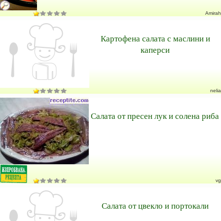
Amirah
Картофена салата с маслини и
каперси
nelia
Салата от пресен лук и солена риба
vg
Салата от цвекло и портокали