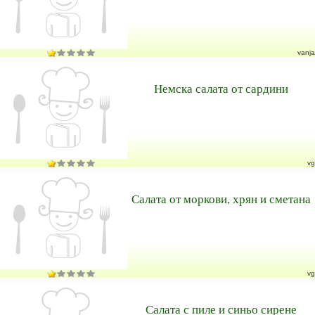
vanja
Немска салата от сардини
vg
Салата от моркови, хрян и сметана
vg
Салата с пиле и синьо сирене