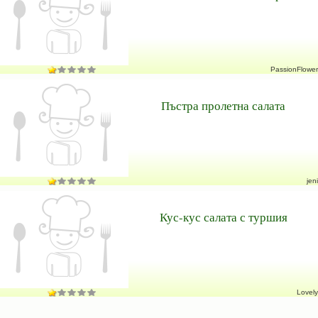
PassionFlower
Пъстра пролетна салата
jeni
Кус-кус салата с туршия
Lovely