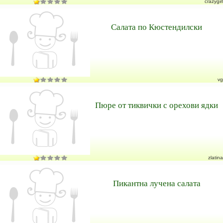
crazygirl
Салата по Кюстендилски
vg
Пюре от тиквички с орехови ядки
zlatina
Пикантна лучена салата