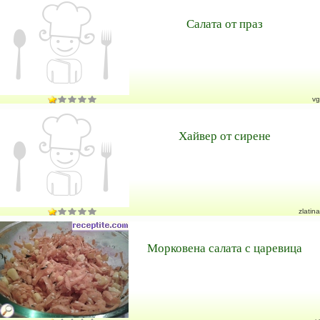
Салата от праз
vg
Хайвер от сирене
zlatina
Морковена салата с царевица