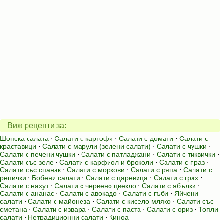
Виж рецепти за:
Шопска салата
⋅
Салати с картофи
⋅
Салати с домати
⋅
Салати с
краставици
⋅
Салати с марули (зелени салати)
⋅
Салати с чушки
⋅
Салати с печени чушки
⋅
Салати с патладжани
⋅
Салати с тиквички
⋅
Салати със зеле
⋅
Салати с карфиол и броколи
⋅
Салати с праз
⋅
Салати със спанак
⋅
Салати с моркови
⋅
Салати с ряпа
⋅
Салати с
репички
⋅
Бобени салати
⋅
Салати с царевица
⋅
Салати с грах
⋅
Салати с нахут
⋅
Салати с червено цвекло
⋅
Салати с ябълки
⋅
Салати с ананас
⋅
Салати с авокадо
⋅
Салати с гъби
⋅
Яйчени
салати
⋅
Салати с майонеза
⋅
Салати с кисело мляко
⋅
Салати със
сметана
⋅
Салати с извара
⋅
Салати с паста
⋅
Салати с ориз
⋅
Топли
салати
⋅
Нетрадиционни салати
⋅
Киноа