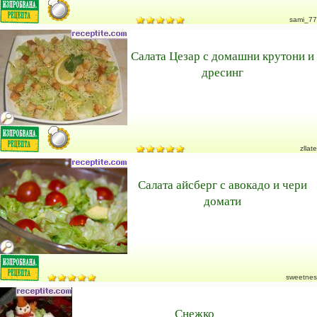
sami_77
Салата Цезар с домашни крутони и
дресинг
zllate
Салата айсберг с авокадо и чери
домати
sweetnes
Снежко