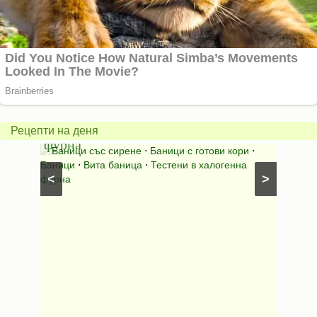
Вита
баница
Пълн
в
шара
халогенна
за
Рецепти на деня
фурна
Нику
⋅
Ястия
Баници със сирене
⋅
Баници с готови кори
⋅
Пълне
шунка
⋅
Баници
⋅
Вита баница
⋅
Тестени в халогенна
⋅
Риба н
<
>
фурна