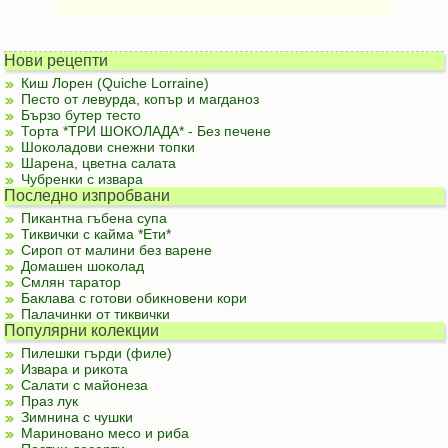
Нови рецепти
Киш Лорен (Quiche Lorraine)
Песто от левурда, копър и магданоз
Бързо бутер тесто
Торта *ТРИ ШОКОЛАДА* - Без печене
Шоколадови снежни топки
Шарена, цветна салата
Чубренки с извара
Последно изпробвани
Пикантна гъбена супа
Тиквички с кайма *Ети*
Сироп от малини без варене
Домашен шоколад
Смлян таратор
Баклава с готови обикновени кори
Палачинки от тиквички
Популярни колекции
Пилешки гърди (филе)
Извара и рикота
Салати с майонеза
Праз лук
Зимнина с чушки
Мариновано месо и риба