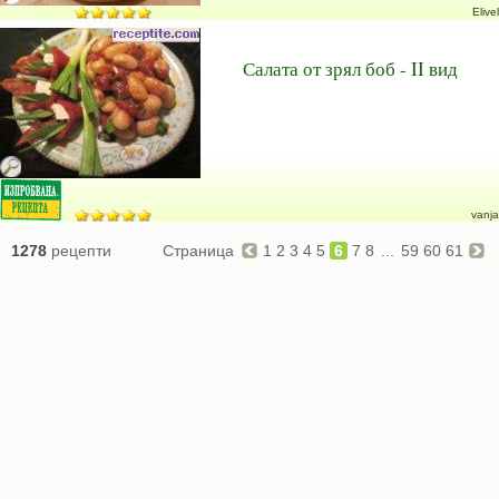
Elivel
Салата от зрял боб - II вид
vanja
1278
рецепти
Страница
1
2
3
4
5
6
7
8
...
59
60
61