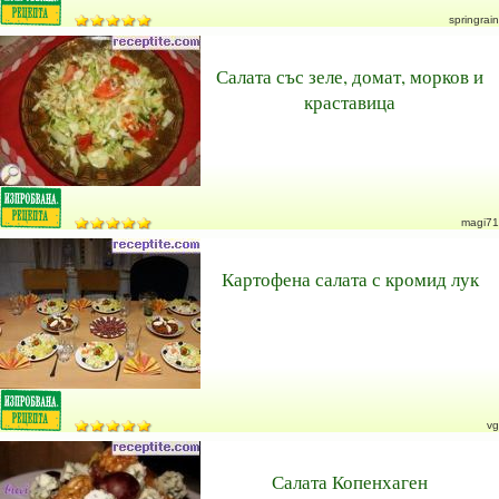
springrain
Салата със зеле, домат, морков и
краставица
magi71
Картофена салата с кромид лук
vg
Салата Копенхаген