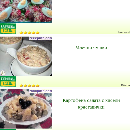
benitarai
Млечни чушки
Diliana
Картофена салата с кисели
краставички