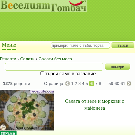
Рецепти
›
Салати
›
Салати без месо
търси само в заглавие
1278
рецепти
Страница
1
2
3
4
5
6
7
8
...
59
60
61
Салата от зеле и моркови с
майонеза