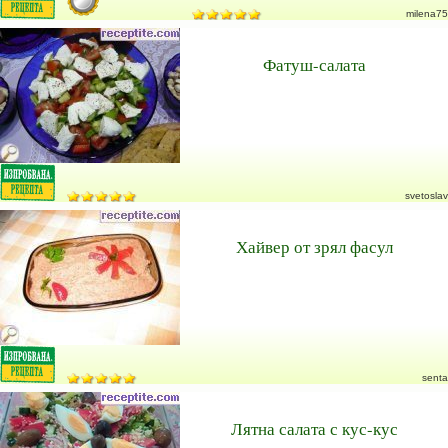
milena75
Фатуш-салата
svetoslav
Хайвер от зрял фасул
senta
Лятна салата с кус-кус