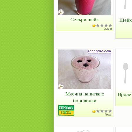
Селъри шейк
Шейк 
JDulle
Млечна напитка с
Проле
боровинки
flower