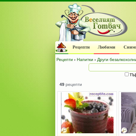
Рецепти
Любими
Сним
Рецепти
›
Напитки
›
Други безалкохолн
тъ
49
рецепти