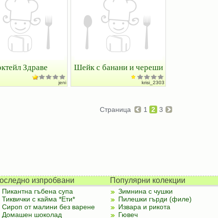
октейл Здраве
Шейк с банани и череши
jeni
krisi_2303
Страница
1
2
3
оследно изпробвани
Популярни колекции
Пикантна гъбена супа
Зимнина с чушки
Тиквички с кайма *Ети*
Пилешки гърди (филе)
Сироп от малини без варене
Извара и рикота
Домашен шоколад
Гювеч