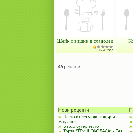
Шейк с вишни и сладолед
К
krisi_2303
49
рецепти
Нови рецепти
П
Песто от левурда, копър и
магданоз
Бързо бутер тесто
Торта *ТРИ ШОКОЛАДА* - Без