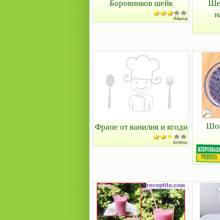
Боровинков шейк
Ше
н
Aliana
Шок
Фрапе от ванилия и ягоди
koteto