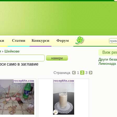
ки
Статии
Конкурси
Форум
и
›
Шейкове
Виж рец
Други без
Лимонада
рси само в заглавие
Страница
1
2
3