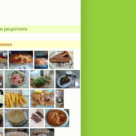
и рецептите
нимки