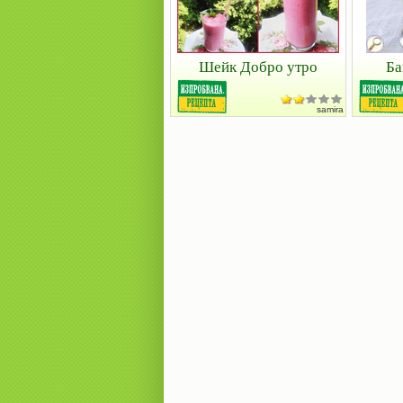
Шейк Добро утро
Ба
samira