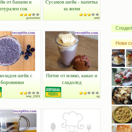
йк от банани и
Сусамов шейк - напитка
атурален сок
за жени
guneshter
sttel
Сподел
Нови с
оладов шейк с
Питие от мляко, какао и
боровинки
сладолед
krisi_2303
vg