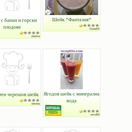
Шейк *Фантазия*
с банан и горски
плодове
Gala85
zlatina
Ягодов шейк с минерална
тен черешов шейк
вода
eledra
veni89