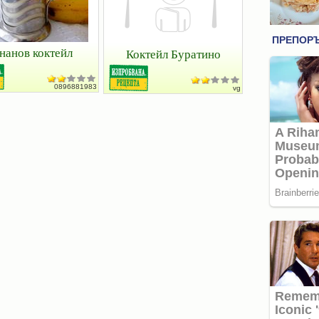
нанов коктейл
Коктейл Буратино
0896881983
vg