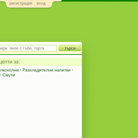
регистрация
вход
епти за:
алкохолни
⋅
Разхладителни напитки
⋅
⋅
Смути