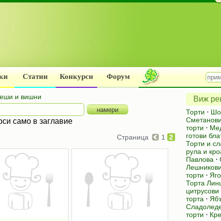
ки
Статии
Конкурси
Форум
реши и вишни
Виж рец
Торти
⋅
Шо
Сметанови
рси само в заглавие
торти
⋅
Мед
готови бла
Страница
1
2
Торти и с
рула и кр
Павлова
⋅
Лешникови
торти
⋅
Яго
Торта Лин
цитрусови
торта
⋅
Ябъ
Сладоледе
торти
⋅
Кре