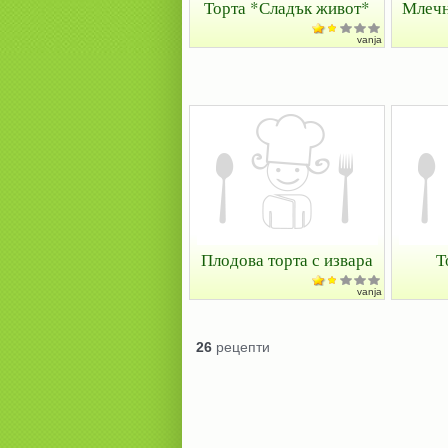
Торта *Сладък живот*
Млечн
vanja
Плодова торта с извара
Т
vanja
26
рецепти