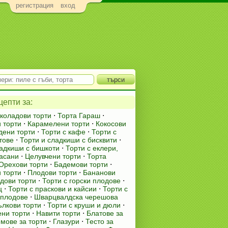
регистрация
вход
епти за:
коладови торти
⋅
Торта Гараш
⋅
 торти
⋅
Карамелени торти
⋅
Кокосови
ени торти
⋅
Торти с кафе
⋅
Торти с
тове
⋅
Торти и сладкиши с бисквити
⋅
ладкиши с бишкоти
⋅
Торти с еклери,
оасани
⋅
Целувчени торти
⋅
Торта
Орехови торти
⋅
Бадемови торти
⋅
 торти
⋅
Плодови торти
⋅
Бананови
дови торти
⋅
Торти с горски плодове
⋅
ц
⋅
Торти с праскови и кайсии
⋅
Торти с
 плодове
⋅
Шварцвалдска черешова
лкови торти
⋅
Торти с круши и дюли
⋅
ни торти
⋅
Навити торти
⋅
Блатове за
мове за торти
⋅
Глазури
⋅
Тесто за