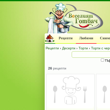
Рецепти
Любими
Сним
Рецепти
›
Десерти
›
Торти
›
Торти с че
тъ
26
рецепти