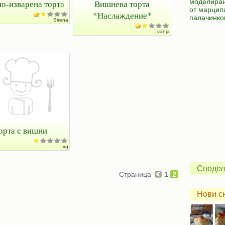
моделиран
о-изварена торта
Вишнева торта
от марцип
*Наслаждение*
палачинко
Sirena
vanja
орта с вишни
vg
Сподел
Страница
1
2
Нови с