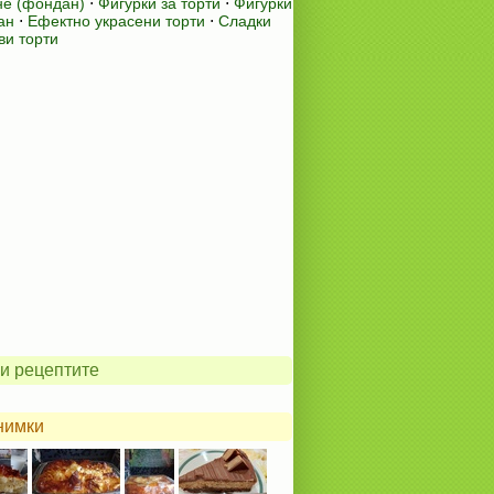
е (фондан)
⋅
Фигурки за торти
⋅
Фигурки
ан
⋅
Ефектно украсени торти
⋅
Сладки
ви торти
и рецептите
нимки