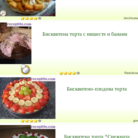
irinchicata
Бисквитена торта с нишесте и банани
Radulova
Бисквитено-плодова торта
gim
Бисквитена торта *Снежната