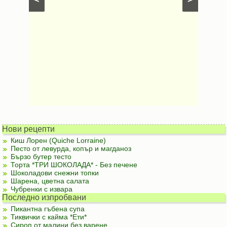
Нови рецепти
Киш Лорен (Quiche Lorraine)
Песто от левурда, копър и магданоз
Бързо бутер тесто
Торта *ТРИ ШОКОЛАДА* - Без печене
Шоколадови снежни топки
Шарена, цветна салата
Чубренки с извара
Последно изпробвани
Пикантна гъбена супа
Тиквички с кайма *Ети*
Сироп от малини без варене