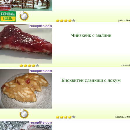
perunika
Чийзкейк с малини
zarosit
Бисквитен сладкиш с локум
Tanita1869