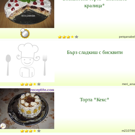
кралица*
petqanabel
Бърз сладкиш с бисквити
meri_ana
Торта *Кекс*
m210786