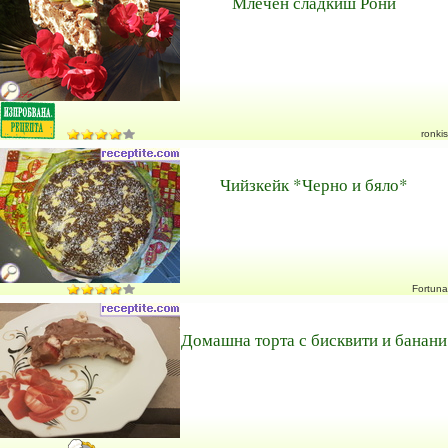
Млечен сладкиш Рони
ronkis
Чийзкейк *Черно и бяло*
Fortuna
Домашна торта с бисквити и банани