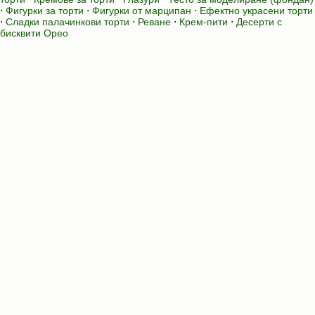
⋅
Фигурки за торти
⋅
Фигурки от марципан
⋅
Ефектно украсени торти
⋅
Сладки палачинкови торти
⋅
Реване
⋅
Крем-пити
⋅
Десерти с
бисквити Орео