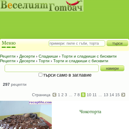
Рецепти
›
Десерти
›
Сладкиши
›
Торти и сладкиши с бисквити
Рецепти
›
Десерти
›
Торти
›
Торти и сладкиши с бисквити
търси само в заглавие
297
рецепти
Страница
1
2
3
...
7
8
9
10
11
...
13
14
15
Чокоторта