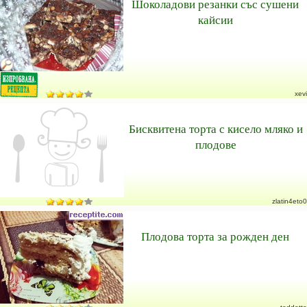
Шоколадови резанки със сушени
кайсии
xevi
Бисквитена торта с кисело мляко и
плодове
zlatin4eto0
Плодова торта за рожден ден