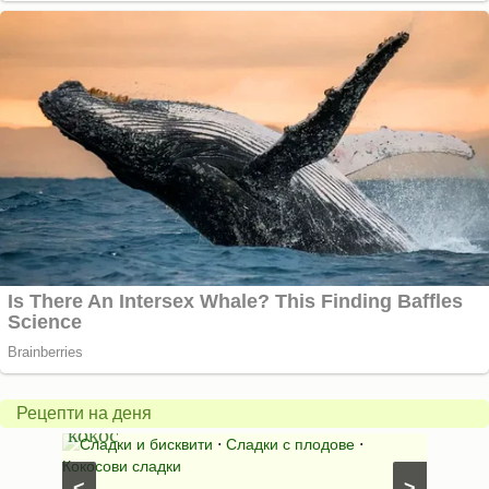
Бисквити
с
горски
Млеч
плодове
салат
и
*Зим
Рецепти на деня
кокос
ден*
иши с
Сладки и бисквити
⋅
Сладки с плодове
⋅
Салат
Кокосови сладки
⋅
Салати
<
>
рецепти