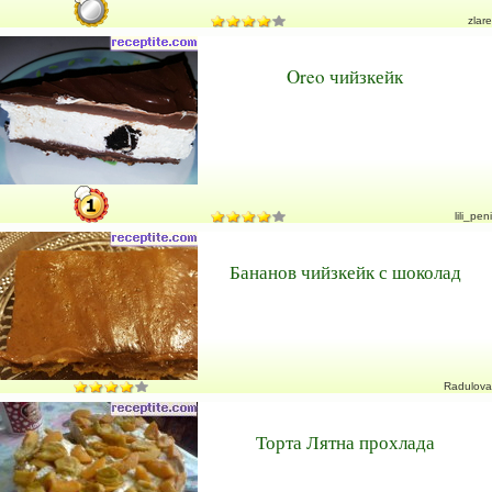
zlare
Oreo чийзкейк
lili_peni
Бананов чийзкейк с шоколад
Radulova
Торта Лятна прохлада