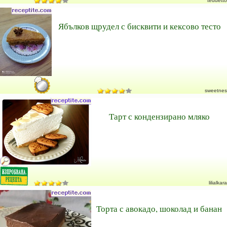
teddetto
Ябълков щрудел с бисквити и кексово тесто
sweetnes
Тарт с кондензирано мляко
lilialkara
Торта с авокадо, шоколад и банан