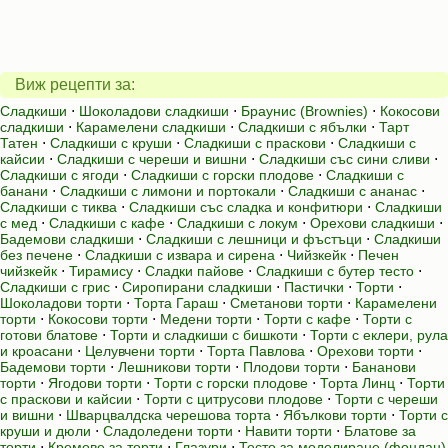
Виж рецепти за:
Сладкиши
⋅
Шоколадови сладкиши
⋅
Браунис (Brownies)
⋅
Кокосови
сладкиши
⋅
Карамелени сладкиши
⋅
Сладкиши с ябълки
⋅
Тарт
Татен
⋅
Сладкиши с круши
⋅
Сладкиши с праскови
⋅
Сладкиши с
кайсии
⋅
Сладкиши с череши и вишни
⋅
Сладкиши със сини сливи
⋅
Сладкиши с ягоди
⋅
Сладкиши с горски плодове
⋅
Сладкиши с
банани
⋅
Сладкиши с лимони и портокали
⋅
Сладкиши с ананас
⋅
Сладкиши с тиква
⋅
Сладкиши със сладка и конфитюри
⋅
Сладкиши
с мед
⋅
Сладкиши с кафе
⋅
Сладкиши с локум
⋅
Орехови сладкиши
⋅
Бадемови сладкиши
⋅
Сладкиши с лешници и фъстъци
⋅
Сладкиши
без печене
⋅
Сладкиши с извара и сирена
⋅
Чийзкейк
⋅
Печен
чийзкейк
⋅
Тирамису
⋅
Сладки пайове
⋅
Сладкиши с бутер тесто
⋅
Сладкиши с грис
⋅
Сиропирани сладкиши
⋅
Пастички
⋅
Торти
⋅
Шоколадови торти
⋅
Торта Гараш
⋅
Сметанови торти
⋅
Карамелени
торти
⋅
Кокосови торти
⋅
Медени торти
⋅
Торти с кафе
⋅
Торти с
готови блатове
⋅
Торти и сладкиши с бишкоти
⋅
Торти с еклери, рула
и кроасани
⋅
Целувчени торти
⋅
Торта Павлова
⋅
Орехови торти
⋅
Бадемови торти
⋅
Лешникови торти
⋅
Плодови торти
⋅
Бананови
торти
⋅
Ягодови торти
⋅
Торти с горски плодове
⋅
Торта Линц
⋅
Торти
с праскови и кайсии
⋅
Торти с цитрусови плодове
⋅
Торти с череши
и вишни
⋅
Шварцвалдска черешова торта
⋅
Ябълкови торти
⋅
Торти с
круши и дюли
⋅
Сладоледени торти
⋅
Навити торти
⋅
Блатове за
торти
⋅
Кремове за торти
⋅
Глазури
⋅
Тесто за моделиране (фондан)