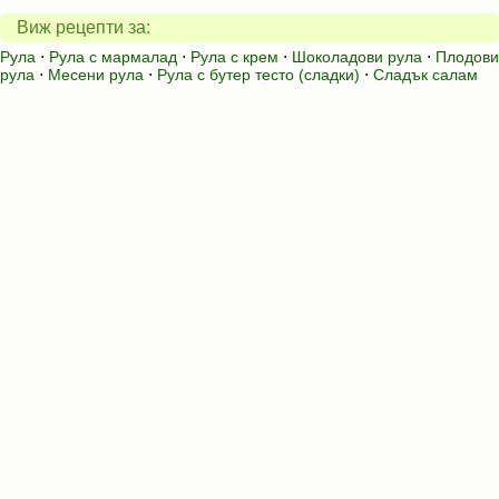
Виж рецепти за:
Рула
⋅
Рула с мармалад
⋅
Рула с крем
⋅
Шоколадови рула
⋅
Плодови
рула
⋅
Месени рула
⋅
Рула с бутер тесто (сладки)
⋅
Сладък салам