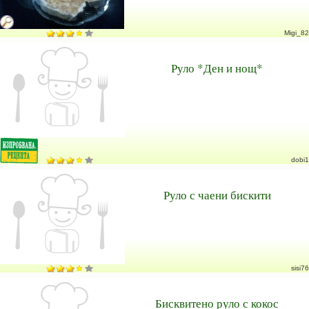
Migi_82
Руло *Ден и нощ*
dobi1
Руло с чаени бискити
sisi76
Бисквитено руло с кокос