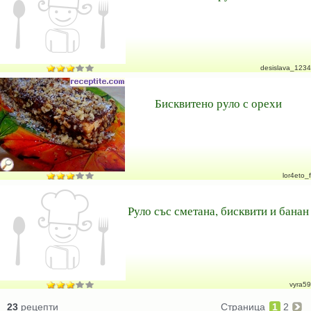
desislava_1234
Бисквитено руло с орехи
lor4eto_f
Руло със сметана, бисквити и банан
vyra59
23
рецепти
Страница
1
2