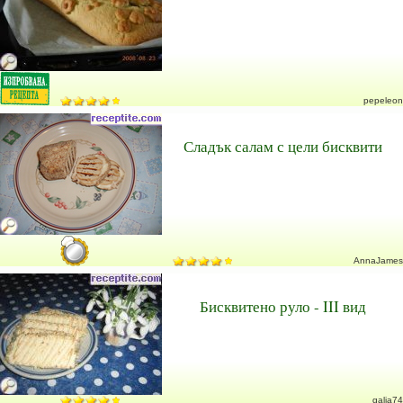
pepeleon
Сладък салам с цели бисквити
AnnaJames
Бисквитено руло - III вид
galia74