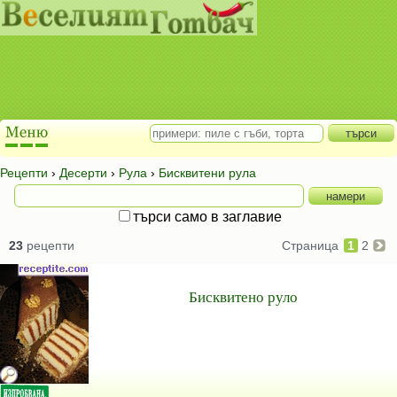
Рецепти
›
Десерти
›
Рула
›
Бисквитени рула
търси само в заглавие
23
рецепти
Страница
1
2
Бисквитено руло