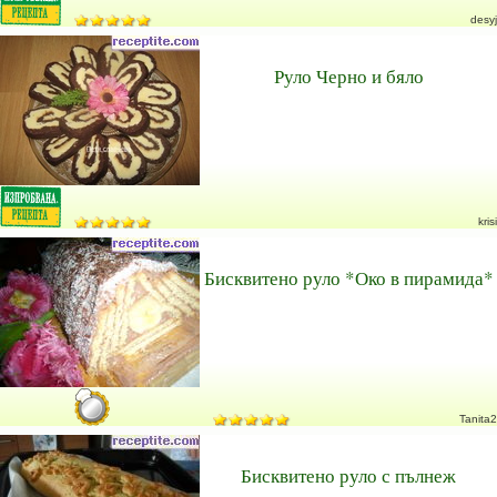
desyj
Руло Черно и бяло
krisi
Бисквитено руло *Око в пирамида*
Tanita2
Бисквитено руло с пълнеж