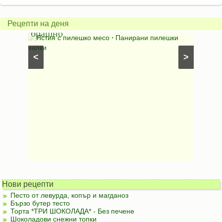
сметана
и
Слад
Рецепти на деня
гъби
трюф
ешки
Свинско с гъби
⋅
Ястия със свинско месо
⋅
Шокол
Ястия с гъби
⋅
Свинско със сметана
⋅
Гювеч
бисквит
<
>
фъстъц
Нови рецепти
Песто от левурда, копър и магданоз
Бързо бутер тесто
Торта *ТРИ ШОКОЛАДА* - Без печене
Шоколадови снежни топки