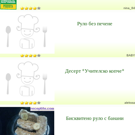
nina_84
Руло без печене
BABY
Десерт *Учителско копче*
alekssa
Бисквитено руло с банани