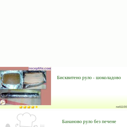
Бисквитено руло - шоколадово
neli1100
Бананово руло без печене