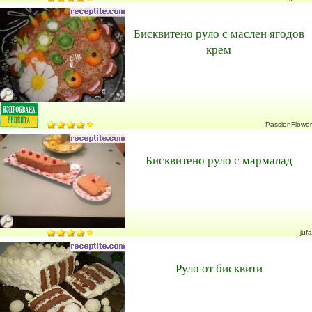
Бисквитено руло с маслен ягодов
крем
PassionFlower
Бисквитено руло с мармалад
jufa
Руло от бисквити