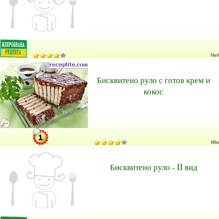
Neli
Бисквитено руло с готов крем и
кокос
tillia
Бисквитено руло - II вид