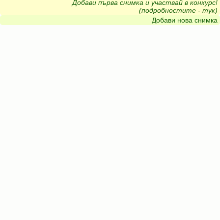
Добави първа снимка и участвай в конкурс!
(подробностите - тук)
Добави нова снимка