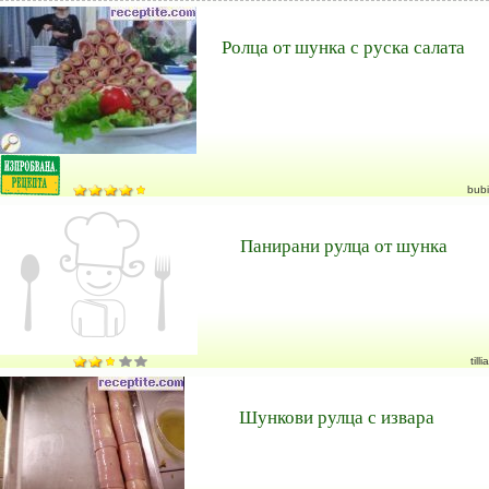
Ролца от шунка с руска салата
bubi
Панирани рулца от шунка
tillia
Шункови рулца с извара