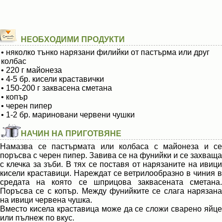
НЕОБХОДИМИ ПРОДУКТИ
• няколко тънко нарязани филийки от пастърма или друг
колбас
• 220 г майонеза
• 4-5 бр. кисели краставички
• 150-200 г заквасена сметана
• копър
• черен пипер
• 1-2 бр. мариновани червени чушки
НАЧИН НА ПРИГОТВЯНЕ
Намазва се пастърмата или колбаса с майонеза и се
поръсва с черен пипер. Завива се на фунийки и се захваща
с клечка за зъби. В тях се поставя от нарязаните на ивици
кисели краставици. Нареждат се ветрилообразно в чиния в
средата на която се шприцова заквасената сметана.
Поръсва се с копър. Между фунийките се слага нарязана
на ивици червена чушка.
Вместо кисела краставица може да се сложи сварено яйце
или пълнеж по вкус.