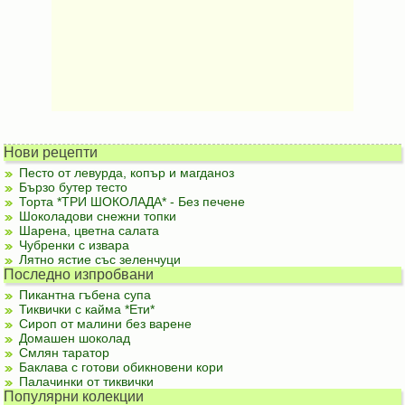
Нови рецепти
Песто от левурда, копър и магданоз
Бързо бутер тесто
Торта *ТРИ ШОКОЛАДА* - Без печене
Шоколадови снежни топки
Шарена, цветна салата
Чубренки с извара
Лятно ястие със зеленчуци
Последно изпробвани
Пикантна гъбена супа
Тиквички с кайма *Ети*
Сироп от малини без варене
Домашен шоколад
Смлян таратор
Баклава с готови обикновени кори
Палачинки от тиквички
Популярни колекции