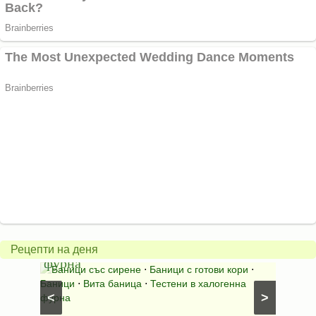
Вита
баница
Пълн
в
шара
халогенна
за
Рецепти на деня
фурна
Нику
⋅
Ястия
Баници със сирене
⋅
Баници с готови кори
⋅
Пълне
шунка
⋅
Баници
⋅
Вита баница
⋅
Тестени в халогенна
⋅
Риба н
<
>
фурна