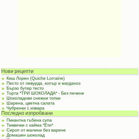
Нови рецепти
Киш Лорен (Quiche Lorraine)
Песто от левурда, копър и магданоз
Бързо бутер тесто
Торта *ТРИ ШОКОЛАДА* - Без печене
Шоколадови снежни топки
Шарена, цветна салата
Чубренки с извара
Последно изпробвани
Пикантна гъбена супа
Тиквички с кайма *Ети*
Сироп от малини без варене
Домашен шоколад