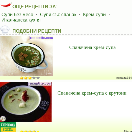
ОЩЕ РЕЦЕПТИ ЗА:
Супи без месо
⋅
Супи със спанак
⋅
Крем-супи
⋅
Италианска кухня
ПОДОБНИ РЕЦЕПТИ
Спаначена крем-супа
mimoza784
Спаначена крем-супа с крутони
Aliana