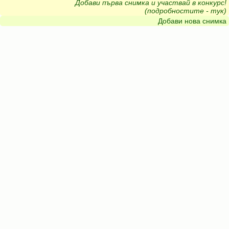
Добави първа снимка и участвай в конкурс!
(подробностите - тук)
Добави нова снимка