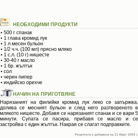
НЕОБХОДИМИ ПРОДУКТИ
• 500 г спанак
• 1 глава кромид лук
• 1 л месен бульон
• 1/2 ч.ч. (100 мл) прясно мляко
• 1 с.л. (10 г) нишесте
• 30-40 г масло
• 1 бр. жълтък
• сол
• черен пипер
• индийско орехче
НАЧИН НА ПРИГОТВЯНЕ
Нарязаният на филийки кромид лук леко се запържва,
долива се месният бульон и след него разтвореното в
млякото нишесте. Добавя се нарязаният спанак и се вари 5
минути. Супата се пасира, прибавя се масло и се
застройва с един жълтък. Накрая се слагат подправките.
Рецептата е добавена на 21 Март 2003 г.